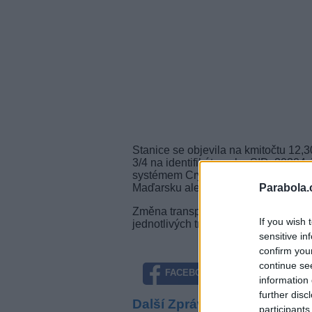
Stanice se objevila na kmitočtu 12,
3/4 na identifikátorech - SID: 20304
systémem Cryptoworks. Program moh
Parabola.
Maďarsku ale také v České republic
Změna transpondéru
Hír TV
souvisí
If you wish 
jednotlivých transpondérech.
sensitive in
confirm you
continue se
FACEBOOK
TWITTE
information 
further disc
Další Zprávičky
participants