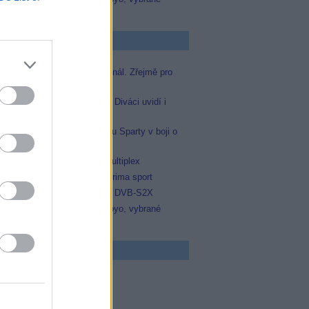
zápasy na TV Dajto
p Zprávičky
Skylink spustil nový Test kanál. Zřejmě pro
Prima sport
Oneplay zařadí Prima sport. Diváci uvidí i
zápas Sparty proti Lyonu
Prima sport odvysílá i odvetu Sparty v boji o
Ligu mistrů
Operátor Du převzal další multiplex
Antik TV potvrdil zařazení Prima sport
Televisa Networks přešla na DVB-S2X
Niké liga opět komplet na Voyo, vybrané
zápasy na TV Dajto
 program
5 Vyprávěj
5 Všechnopárty