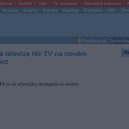
Skylink
freeSAT
Telly
TV srovnávač
Referenční frekvence
A
Vysílače
Galerie
Satelity
Katalog
Přijímače
ABC
Dow
Parabola.cz
Zprávičk
 televize Hír TV na novém
R
ect
 TV
je od včerejška dostupná na novém