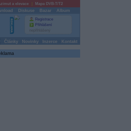
zimut a elevace
Mapa DVB-T/T2
nload
Diskuse
Bazar
Album
Registrace
Přihlášení
nepřihlášený
y
Články
Novinky
Inzerce
Kontakt
eklama