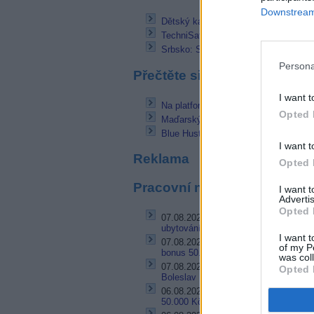
Downstream 
Dětský kanál Boomerang od června v
TechniSat zakódoval stanice RADIO
Srbsko: Stanice Stankom TV vstoupi
Persona
Přečtěte si také
I want t
Na platformě UPC Direct odstartoval
Opted 
Maďarský filmový kanál FilmMuzeum
Blue Hustler v paketu UPC Direct mě
I want t
Reklama
Opted 
Pracovní nabídky
I want 
Advertis
Opted 
07.08.2026 -
Bosch Powertrain s.r.o. 
ubytování (Jihlava, okres Jihlava)
I want t
07.08.2026 -
Bosch Powertrain s.r.o.
of my P
bonus 50.000 Kč • příspěvek na ubyto
was col
07.08.2026 -
Specialista pro elektron
Opted 
Boleslav II)
06.08.2026 -
Bosch Powertrain s.r.o.
50.000 Kč • příspěvek na ubytování (J