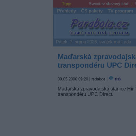
Tipy:
Sweet.tv slevový kód
Přehledy
ČS pakety
TV program
Parabola.cz
Pátek, 7. srpna 2026, svátek má Lada
Maďarská zpravodajská
transpondéru UPC Dir
09.05.2006 09:20
| redakce |
tisk
Maďarská zpravodajská stanice
Hír
transpondéru UPC Direct.