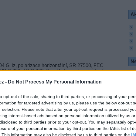
Ak
Ne
304 GHz, polarizace horizontální, SR 27500, FEC
, VPID 251, APID 260. Signál stanice je zakódován
ou přijímat abonenti
UPC Direct
nejenom v
cz -
Do Not Process My Personal Information
e a na Slovensku.
 s optimalizací programů
UPC Direct
na
to opt-out of the sale, sharing to third parties, or processing of your per
formation for targeted advertising by us, please use the below opt-out s
r selection. Please note that after your opt-out request is processed y
eing interest-based ads based on personal information utilized by us or
R
disclosed to third parties prior to your opt-out. You may separately opt-
losure of your personal information by third parties on the IAB’s list of
. This information may also be disclosed by us to third parties on the
IA