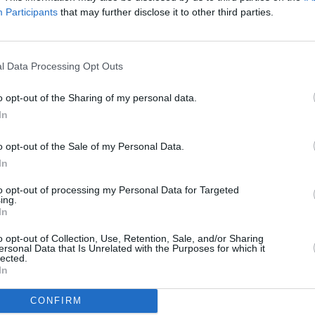
Participants
that may further disclose it to other third parties.
 německých kabelových sítích
ROPA Hörbuch 2 a 3
To
la do DVB-T
l Data Processing Opt Outs
o opt-out of the Sharing of my personal data.
 nový kanál - Echo TV
In
 na novém transpondéru UPC Direct
ní transpondér
o opt-out of the Sale of my Personal Data.
In
to opt-out of processing my Personal Data for Targeted
ing.
In
Jihlava • linkový střídač • mzda 48.400 Kč • příspěvek na
o opt-out of Collection, Use, Retention, Sale, and/or Sharing
 Jihlava • obsluha CNC strojů • mzda 48.400 Kč • náborový
ersonal Data that Is Unrelated with the Purposes for which it
vání (Jihlava, okres Jihlava)
TV
lected.
ická zařízení údržby (m/ž) (tř. Václava Klementa 869, Mladá
In
 Jihlava • CNC operátor• mzda 48.400 Kč • náborový bonus
CONFIRM
ihlava, okres Jihlava)
20:1
21:0