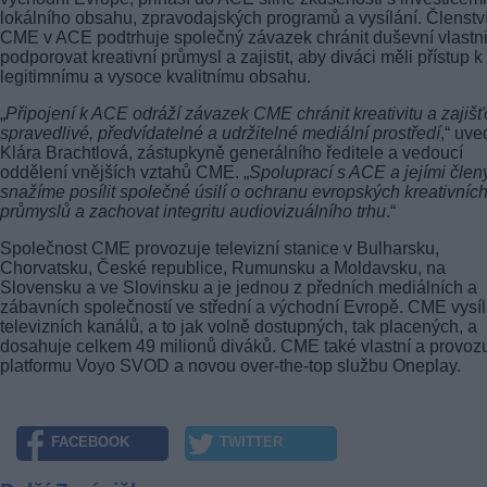
lokálního obsahu, zpravodajských programů a vysílání. Členstv
CME v ACE podtrhuje společný závazek chránit duševní vlastnic
podporovat kreativní průmysl a zajistit, aby diváci měli přístup k
legitimnímu a vysoce kvalitnímu obsahu.
„
Připojení k ACE odráží závazek CME chránit kreativitu a zajišť
spravedlivé, předvídatelné a udržitelné mediální prostředí
,“ uve
Klára Brachtlová, zástupkyně generálního ředitele a vedoucí
oddělení vnějších vztahů CME. „
Spoluprací s ACE a jejími člen
snažíme posílit společné úsilí o ochranu evropských kreativníc
průmyslů a zachovat integritu audiovizuálního trhu
.“
Společnost CME provozuje televizní stanice v Bulharsku,
Chorvatsku, České republice, Rumunsku a Moldavsku, na
Slovensku a ve Slovinsku a je jednou z předních mediálních a
zábavních společností ve střední a východní Evropě. CME vysí
televizních kanálů, a to jak volně dostupných, tak placených, a
dosahuje celkem 49 milionů diváků. CME také vlastní a provoz
platformu Voyo SVOD a novou over-the-top službu Oneplay.
FACEBOOK
TWITTER