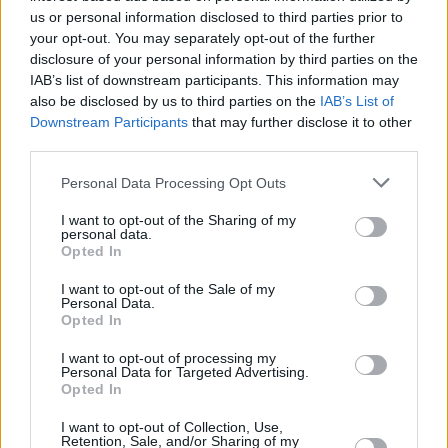
06.08.2026 -
Bosch Powertrain s.r.o. • montážní dělník • mzda 44.700
us or personal information disclosed to third parties prior to
týdenní zálohy na mzdu 2.000 Kč (Jihlava, okres Jihlava)
your opt-out. You may separately opt-out of the further
06.08.2026 -
Bosch Powertrain s.r.o. Jihlava • práce ve skladu • mzda
disclosure of your personal information by third parties on the
48.400 Kč • náborový bonus 50.000 Kč • ubytování (Jihlava, okres Jih
IAB’s list of downstream participants. This information may
... další nabídky zaměstnání
also be disclosed by us to third parties on the
IAB’s List of
Downstream Participants
that may further disclose it to other
Vybrané články
third parties.
Personal Data Processing Opt Outs
I want to opt-out of the Sharing of my
personal data.
Opted In
I want to opt-out of the Sale of my
Personal Data.
Opted In
Prima sport - co nabídne v prvním
Kdy a kde bude Prima sport k
vysílacím týdnu
naladění na Skylinku
I want to opt-out of processing my
Personal Data for Targeted Advertising.
Opted In
Parabola.cz
- web o satelitní, terestrické a kabelové televizi, © 2000–202
I want to opt-out of Collection, Use,
•
O webu parabola.cz
•
O souborech cookies
•
Inzerce
•
Kontakt
Retention, Sale, and/or Sharing of my
•
Dovolená u moře
•
Bazény