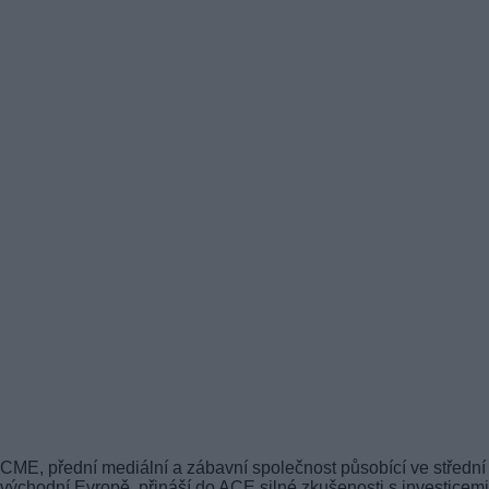
CME, přední mediální a zábavní společnost působící ve střední
východní Evropě, přináší do ACE silné zkušenosti s investicem