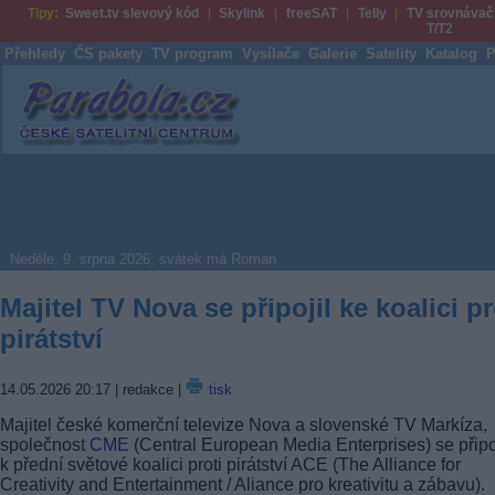
Tipy:
Sweet.tv slevový kód
Skylink
freeSAT
Telly
TV srovnávač
T/T2
Přehledy
ČS pakety
TV program
Vysílače
Galerie
Satelity
Katalog
P
Parabola.cz
Neděle, 9. srpna 2026, svátek má Roman
Majitel TV Nova se připojil ke koalici pr
pirátství
14.05.2026 20:17
| redakce |
tisk
Majitel české komerční televize Nova a slovenské TV Markíza,
společnost
CME
(Central European Media Enterprises) se připo
k přední světové koalici proti pirátství ACE (The Alliance for
Creativity and Entertainment / Aliance pro kreativitu a zábavu).