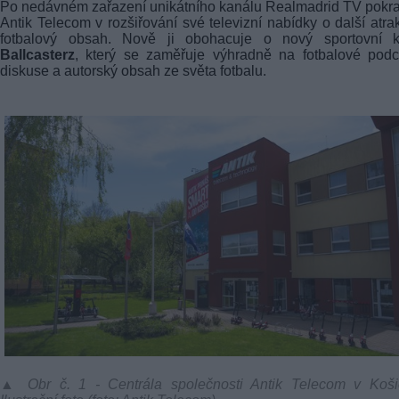
Po nedávném zařazení unikátního kanálu Realmadrid TV pokr
Antik Telecom v rozšiřování své televizní nabídky o další atrak
fotbalový obsah. Nově ji obohacuje o nový sportovní k
Ballcasterz
, který se zaměřuje výhradně na fotbalové podc
diskuse a autorský obsah ze světa fotbalu.
▲ Obr č. 1 - Centrála společnosti Antik Telecom v Košic