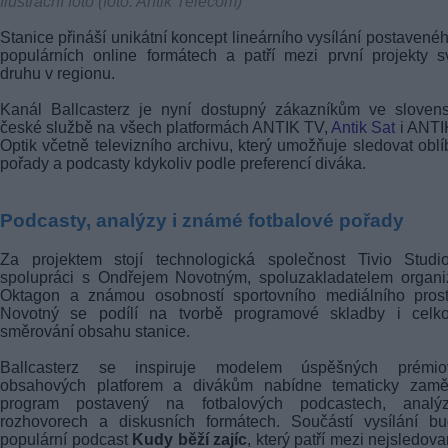
Ilustrační foto (foto: Antik Telecom)
Stanice přináší unikátní koncept lineárního vysílání postavené
populárních online formátech a patří mezi první projekty 
druhu v regionu.
Kanál Ballcasterz je nyní dostupný zákazníkům ve slovens
české službě na všech platformách ANTIK TV,
Antik Sat
i ANTI
Optik včetně televizního archivu, který umožňuje sledovat obl
pořady a podcasty kdykoliv podle preferencí diváka.
Podcasty, analýzy i známé fotbalové pořady
Za projektem stojí technologická společnost Tivio Studi
spolupráci s Ondřejem Novotným, spoluzakladatelem organi
Oktagon a známou osobností sportovního mediálního prostř
Novotný se podílí na tvorbě programové skladby i celk
směrování obsahu stanice.
Ballcasterz se inspiruje modelem úspěšných prémio
obsahových platforem a divákům nabídne tematicky zamě
program postavený na fotbalových podcastech, analýz
rozhovorech a diskusních formátech. Součástí vysílání bu
populární podcast
Kudy běží zajíc
, který patří mezi nejsledova