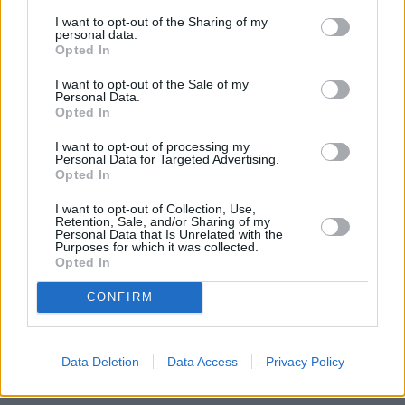
I want to opt-out of the Sharing of my
Vybrané články
personal data.
Opted In
I want to opt-out of the Sale of my
Personal Data.
Opted In
I want to opt-out of processing my
Personal Data for Targeted Advertising.
Opted In
Prima sport - co nabídne v prvním
Kdy a kde bude Prima sport k
I want to opt-out of Collection, Use,
vysílacím týdnu
naladění na Skylinku
Retention, Sale, and/or Sharing of my
Personal Data that Is Unrelated with the
Purposes for which it was collected.
Opted In
Parabola.cz
- web o satelitní, terestrické a kabelové televizi, © 2000–202
•
O webu parabola.cz
•
O souborech cookies
•
Inzerce
•
Kontakt
CONFIRM
•
Dovolená u moře
•
Bazény
Data Deletion
Data Access
Privacy Policy