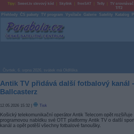
Tipy:
Sweet.tv slevový kód
Skylink
freeSAT
Telly
TV srovnávač
T/T2
Přehledy
ČS pakety
TV program
Vysílače
Galerie
Satelity
Katalog
P
Parabola.cz
Čtvrtek, 6. srpna 2026, svátek má Oldřiška
Antik TV přidává další fotbalový kanál 
Ballcasterz
12.05.2026 15:32
|
Tisk
Košický telekomunikační operátor Antik Telecom opět rozšiřuje 
programovou nabídku své OTT platformy Antik TV o další spor
kanál a opět potěší všechny fotbalové fanoušky.