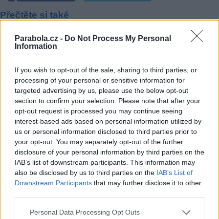
Přečtěte si také
Novinky Lepší.TV: Nová sportovní stanice, CS Mystery pro všechny
Parabola.cz -
Do Not Process My Personal
Předinstalovaná aplikace CANAL+ na televizorech Sharp
Information
Voyo: 10 nových stanic, včetně sportu
If you wish to opt-out of the sale, sharing to third parties, or
Reklama
processing of your personal or sensitive information for
targeted advertising by us, please use the below opt-out
Pracovní nabídky
section to confirm your selection. Please note that after your
opt-out request is processed you may continue seeing
06.08.2026 -
Bosch Powertrain s.r.o. Jihlava • CNC operátor• mzda 48
interest-based ads based on personal information utilized by
Kč • náborový bonus 50.000 Kč • příspěvek na ubytování (Jihlava, ok
Jihlava)
us or personal information disclosed to third parties prior to
06.08.2026 -
Bosch Powertrain s.r.o. • montážní dělník • mzda 44.700
your opt-out. You may separately opt-out of the further
týdenní zálohy na mzdu 2.000 Kč (Jihlava, okres Jihlava)
disclosure of your personal information by third parties on the
06.08.2026 -
Bosch Powertrain s.r.o. Jihlava • práce ve skladu • mzda
IAB’s list of downstream participants. This information may
48.400 Kč • náborový bonus 50.000 Kč • ubytování (Jihlava, okres Jih
also be disclosed by us to third parties on the
IAB’s List of
06.08.2026 -
Bosch Powertrain s.r.o. Jihlava • střídač • mzda 48.400 
příspěvek na ubytování (Jihlava, okres Jihlava)
Downstream Participants
that may further disclose it to other
06.08.2026 -
Bosch Powertrain s.r.o. • seřizování strojů • mzda 48.400
third parties.
náborový bonus 100.000 Kč • ubytování (Jihlava, okres Jihlava)
... další nabídky zaměstnání
Personal Data Processing Opt Outs