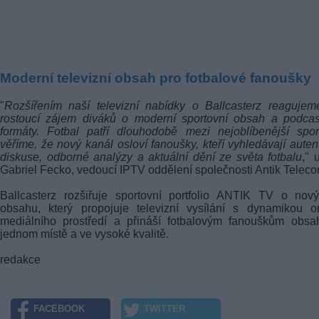
Moderní televizní obsah pro fotbalové fanoušky
"
Rozšířením naší televizní nabídky o Ballcasterz reaguje
rostoucí zájem diváků o moderní sportovní obsah a podcas
formáty. Fotbal patří dlouhodobě mezi nejoblíbenější spo
věříme, že nový kanál osloví fanoušky, kteří vyhledávají auten
diskuse, odborné analýzy a aktuální dění ze světa fotbalu
," 
Gabriel Fecko, vedoucí IPTV oddělení společnosti Antik Teleco
Ballcasterz rozšiřuje sportovní portfolio ANTIK TV o nov
obsahu, který propojuje televizní vysílání s dynamikou o
mediálního prostředí a přináší fotbalovým fanouškům obsa
jednom místě a ve vysoké kvalitě.
redakce
FACEBOOK
TWITTER