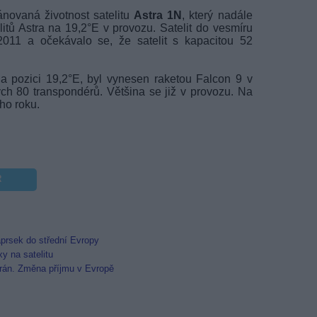
novaná životnost satelitu
Astra 1N
, který nadále
litů Astra na 19,2°E v provozu. Satelit do vesmíru
2011 a očekávalo se, že satelit s kapacitou 52
 na pozici 19,2°E, byl vynesen raketou Falcon 9 v
ých 80 transpondérů. Většina se již v provozu. Na
ho roku.
R
prsek do střední Evropy
y na satelitu
 Írán. Změna příjmu v Evropě