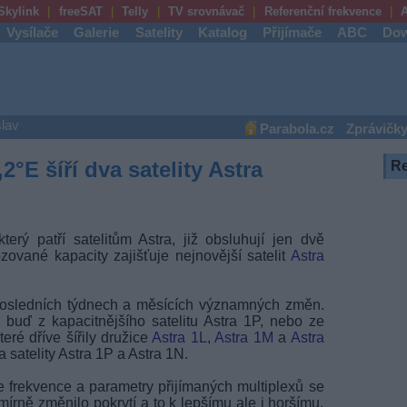
Skylink
freeSAT
Telly
TV srovnávač
Referenční frekvence
A
Vysílače
Galerie
Satelity
Katalog
Přijímače
ABC
Dow
lav
Parabola.cz
Zprávičk
°E šíří dva satelity Astra
R
terý patří satelitům Astra, již obsluhují jen dvě
zované kapacity zajišťuje nejnovější satelit
Astra
 posledních týdnech a měsících významných změn.
 buď z kapacitnějšího satelitu Astra 1P, nebo ze
teré dříve šířily družice
Astra 1L
,
Astra 1M
a
Astra
 satelity Astra 1P a Astra 1N.
e frekvence a parametry přijímaných multiplexů se
írně změnilo pokrytí a to k lepšímu ale i horšímu.