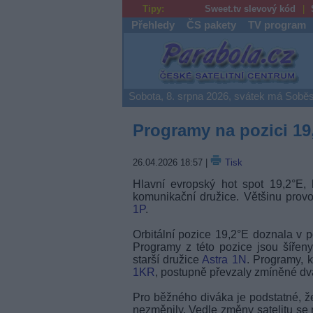
Tipy:
Sweet.tv slevový kód
Přehledy
ČS pakety
TV program
Parabola.cz
Sobota, 8. srpna 2026, svátek má Soběs
Programy na pozici 19,2
26.04.2026 18:57
|
Tisk
Hlavní evropský hot spot 19,2°E, k
komunikační družice. Většinu provo
1P
.
Orbitální pozice 19,2°E doznala v
Programy z této pozice jsou šířeny
starší družice
Astra 1N
. Programy, k
1KR
, postupně převzaly zmíněné dva
Pro běžného diváka je podstatné, ž
nezměnily. Vedle změny satelitu se m