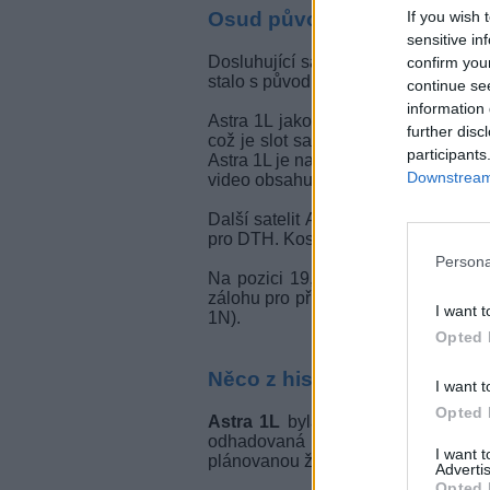
If you wish 
Osud původních satelitů Ast
sensitive in
Dosluhující satelity Astra musely b
confirm you
stalo s původními družicemi?
continue se
information 
Astra 1L jako první opustila pozic
further disc
což je slot satelitního operátora In
participants
Astra 1L je na konci své životnosti 
Downstream 
video obsahu či datové sítě.
Další satelit Astra 1KR zůstává na 
pro DTH. Kosmický aparát již driftuje
Persona
Na pozici 19,2°E se ještě nachází 
zálohu pro případ nouze (v případě 
I want t
1N).
Opted 
Něco z historie...
I want t
Opted 
Astra 1L
byla vynesena v květnu 2
odhadovaná životnost satelitu 15 
I want 
plánovanou životnost.
Advertis
Opted 