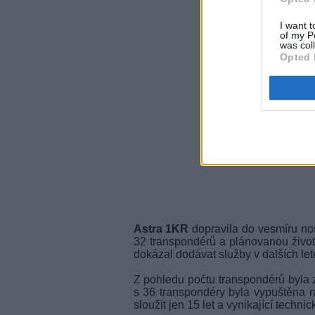
I want t
of my P
was col
Opted 
Astra 1KR
dopravila do vesmíru nos
32 transpondérů a plánovanou životno
dokázal dodávat služby v dalších letec
Z pohledu počtu transpondérů byla 
s 36 transpondéry byla vypuštěna ra
sloužit jen 15 let a vynikající tech