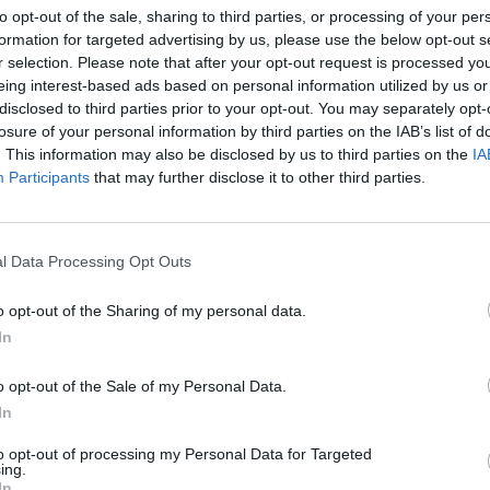
01:0
to opt-out of the sale, sharing to third parties, or processing of your per
ra na pozici 19,2°E
formation for targeted advertising by us, please use the below opt-out s
20:1
ýt vyřazeny a nahrazeny jinou kapacitou. Co se ale
r selection. Please note that after your opt-out request is processed y
21:3
eing interest-based ads based on personal information utilized by us or
22:4
disclosed to third parties prior to your opt-out. You may separately opt-
i 19,2°E a dnes se nachází na nové pozici 24,5°W,
losure of your personal information by third parties on the IAB’s list of
20:1
telsat se kterým se společnost SES (Astra) sloučila.
. This information may also be disclosed by us to third parties on the
IA
21:2
(inklinace kolem 1°) a dnes může poskytovat přenos
22:3
Participants
that may further disclose it to other third parties.
původní pozici 19,2°E. Nicméně jej nelze využívat
20:0
21:0
 (kolem 0,3°).
21:
l Data Processing Opt Outs
satelit Astra 1M, jenž může poskytnout potřebnou
technických problémů na satelitu Astra 1P či Astra
20:3
o opt-out of the Sharing of my personal data.
22:0
23:0
In
20:0
o opt-out of the Sale of my Personal Data.
20:3
In
21:1
007 s kapacitou 29 transpondérů. Původně byla
let. Satelit poskytoval spolehlivě služby i nad
to opt-out of processing my Personal Data for Targeted
20:3
ing.
21:1
In