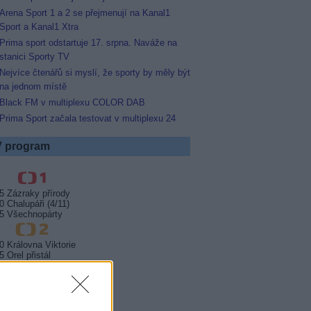
Arena Sport 1 a 2 se přejmenují na Kanal1
Sport a Kanal1 Xtra
Prima sport odstartuje 17. srpna. Naváže na
stanici Sporty TV
Nejvíce čtenářů si myslí, že sporty by měly být
na jednom místě
Black FM v multiplexu COLOR DAB
Prima Sport začala testovat v multiplexu 24
 program
5 Zázraky přírody
0 Chalupáři (4/11)
5 Všechnopárty
0 Královna Viktorie
5 Orel přistál
5 Instagram: trh marnosti
0 Mumie se vrací
5 Pacific Rim: Povstání