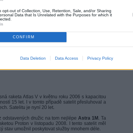
21:5
o opt-out of Collection, Use, Retention, Sale, and/or Sharing
20:
ersonal Data that Is Unrelated with the Purposes for which it
lected.
22:2
00:1
In
CONFIRM
Data Deletion
Data Access
Privacy Policy
ná raketa Atlas V v květnu roku 2006 s kapacitou
stí 15 let. I v tomto případě satelit přesluhoval a
h. Satelitu je nyní 20 let.
z odstavených družic na tom nejlépe
Astra 1M
. Ta
ketou Proton v listopadu 2008. I tento satelit měl
nický stav umožnil poskytovat služby mnohem déle.