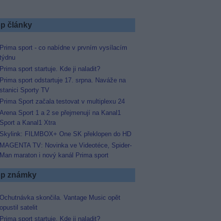
p články
Prima sport - co nabídne v prvním vysílacím
týdnu
Prima sport startuje. Kde ji naladit?
Prima sport odstartuje 17. srpna. Naváže na
stanici Sporty TV
Prima Sport začala testovat v multiplexu 24
Arena Sport 1 a 2 se přejmenují na Kanal1
Sport a Kanal1 Xtra
Skylink: FILMBOX+ One SK překlopen do HD
MAGENTA TV: Novinka ve Videotéce, Spider-
Man maraton i nový kanál Prima sport
p známky
Ochutnávka skončila. Vantage Music opět
opustil satelit
Prima sport startuje. Kde ji naladit?