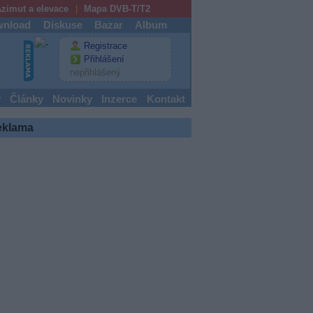
zimut a elevace
Mapa DVB-T/T2
nload
Diskuse
Bazar
Album
Registrace
Přihlášení
nepřihlášený
y
Články
Novinky
Inzerce
Kontakt
eklama