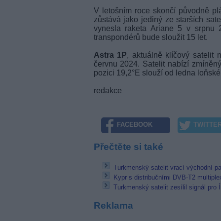
V letošním roce skončí původně plá
zůstává jako jediný ze starších sate
vynesla raketa Ariane 5 v srpnu 
transpondérů bude sloužit 15 let.
Astra 1P
, aktuálně klíčový satelit
červnu 2024. Satelit nabízí zmíněn
pozici 19,2°E slouží od ledna loňské
redakce
FACEBOOK
TWITTE
Přečtěte si také
Turkmenský satelit vrací východní pa
Kypr s distribučními DVB-T2 multiplex
Turkmenský satelit zesílil signál pro
Reklama