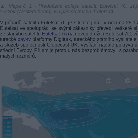
▲ Mapa č. 1 - Předběžné pokrytí satelitu Eutelsat 7C, zá
svazek (Western beam), Ku pásmo (mapa: Eutelsat)
V případě satelitu Eutelsat 7C je situace jiná - v noci na 28.1
Eutelsat ve spolupráci se svými zákazníky převedl veškeré s
ze staršího satelitu
Eutelsat 7A
na novou družici Eutelsat 7C, v
turecké
pay-tv
platformy Digiturk, tureckého státního vysílatel
a služeb společnosti Globecast UK. Vysílání nadále pokrývá 
střední Evropy. Příjem je proto u nás bezproblémový i s parab
malých rozměrů.