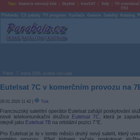
Tipy:
Sweet.tv slevový kód
Skylink
freeSAT
Telly
TV srovnávač
T/T2
Přehledy
ČS pakety
TV program
Vysílače
Galerie
Satelity
Katalog
P
Parabola.cz
Pátek, 7. srpna 2026, svátek má Lada
Eutelsat 7C v komerčním provozu na 7
28.01.2020 11:42
|
Tisk
Francouzský satelitní operátor Eutelsat zahájil poskytování slu
nové telekomunikační družice
Eutelsat 7C
, která je zapar
stejně jako
Eutelsat 7B
na orbitální pozici 7°E.
Pro Eutelsat je to v tomto měsíci druhý nový satelit, který uve
ostrého provozu. Před týdnem začala poskytovat služb