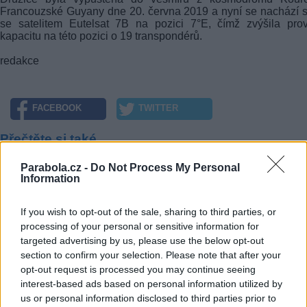
Francouzské Guyany dne 20. června 2019 a nyní se nachází 
se satelitem Eutelsat 7B na pozici 7°E, čímž zvýšila pro
kapacitu na této pozici o 19 transpondérů.
redakce
FACEBOOK
TWITTER
Přečtěte si také
Parabola.cz -
Do Not Process My Personal
Eutelsat 5 West B v provozu. První transpondéry z nové družice
Information
30 let satelitní televize v Německu
Eutelsat objednal satelit Eutelsat 10B
If you wish to opt-out of the sale, sharing to third parties, or
Reklama
processing of your personal or sensitive information for
targeted advertising by us, please use the below opt-out
Pracovní nabídky
section to confirm your selection. Please note that after your
opt-out request is processed you may continue seeing
07.08.2026 -
Bosch Powertrain s.r.o. Jihlava • linkový střídač • mzda
interest-based ads based on personal information utilized by
48.400 Kč • příspěvek na ubytování (Jihlava, okres Jihlava)
us or personal information disclosed to third parties prior to
07.08.2026 -
Bosch Powertrain s.r.o. Jihlava • obsluha CNC strojů • 