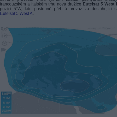
francouzském a italském trhu nová družice
Eutelsat 5 West 
pozici 5°W, kde postupně přebírá provoz za dosluhující sa
Eutelsat 5 West A
.