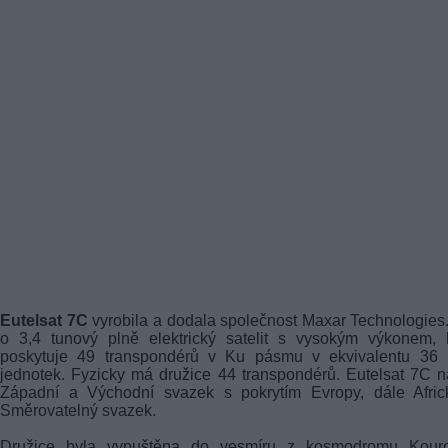
Eutelsat 7C
vyrobila a dodala společnost Maxar Technologies
o 3,4 tunový plně elektrický satelit s vysokým výkonem, 
poskytuje 49 transpondérů v Ku pásmu v ekvivalentu 36
jednotek. Fyzicky má družice 44 transpondérů. Eutelsat 7C n
Západní a Východní svazek s pokrytím Evropy, dále Afric
Směrovatelný svazek.
Družice byla vypuštěna do vesmíru z kosmodromu Kour