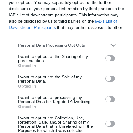
48.400 Kč • náborový bonus 50.000 Kč • příspěvek na ubytování (Jihl
your opt-out. You may separately opt-out of the further
okres Jihlava)
disclosure of your personal information by third parties on the
07.08.2026 -
Specialista pro elektronická zařízení údržby (m/ž) (tř. Vá
IAB’s list of downstream participants. This information may
Klementa 869, Mladá Boleslav II)
also be disclosed by us to third parties on the
IAB’s List of
06.08.2026 -
Bosch Powertrain s.r.o. Jihlava • CNC operátor• mzda 48
Downstream Participants
that may further disclose it to other
Kč • náborový bonus 50.000 Kč • příspěvek na ubytování (Jihlava, ok
Jihlava)
third parties.
06.08.2026 -
Bosch Powertrain s.r.o. • montážní dělník • mzda 44.700
týdenní zálohy na mzdu 2.000 Kč (Jihlava, okres Jihlava)
Personal Data Processing Opt Outs
... další nabídky zaměstnání
I want to opt-out of the Sharing of my
personal data.
Opted In
Vybrané články
I want to opt-out of the Sale of my
Personal Data.
Opted In
I want to opt-out of processing my
Personal Data for Targeted Advertising.
Opted In
I want to opt-out of Collection, Use,
Prima sport - co nabídne v prvním
Kdy a kde bude Prima sport k
Retention, Sale, and/or Sharing of my
vysílacím týdnu
naladění na Skylinku
Personal Data that Is Unrelated with the
Purposes for which it was collected.