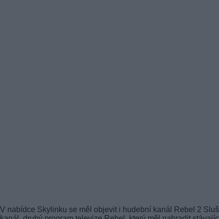
V nabídce Skylinku se měl objevit i hudební kanál Rebel 2 Slu
kanál, druhý program televize Rebel, který měl nahradit stávajíc