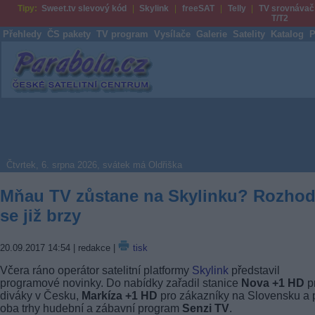
Tipy:
Sweet.tv slevový kód
Skylink
freeSAT
Telly
TV srovnávač
T/T2
Přehledy
ČS pakety
TV program
Vysílače
Galerie
Satelity
Katalog
P
Parabola.cz
Čtvrtek, 6. srpna 2026, svátek má Oldřiška
Mňau TV zůstane na Skylinku? Rozho
se již brzy
20.09.2017 14:54
| redakce |
tisk
Včera ráno operátor satelitní platformy
Skylink
představil
programové novinky. Do nabídky zařadil stanice
Nova +1 HD
p
diváky v Česku,
Markíza +1 HD
pro zákazníky na Slovensku a 
oba trhy hudební a zábavní program
Senzi TV
.