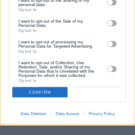
I want to opt-out of the Sharing of my
personal data.
Opted In
I want to opt-out of the Sale of my
Prima sport - co nabídne v prvním
Kdy a kde bude Prima sport k
Personal Data.
vysílacím týdnu
naladění na Skylinku
Opted In
I want to opt-out of processing my
Personal Data for Targeted Advertising.
Parabola.cz
- web o satelitní, terestrické a kabelové televizi, © 2000–202
Opted In
•
O webu parabola.cz
•
O souborech cookies
•
Inzerce
•
Kontakt
•
Dovolená u moře
•
Bazény
I want to opt-out of Collection, Use,
Retention, Sale, and/or Sharing of my
Personal Data that Is Unrelated with the
Purposes for which it was collected.
Opted In
CONFIRM
Data Deletion
Data Access
Privacy Policy