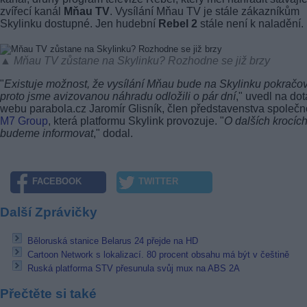
zvířecí kanál
Mňau TV
. Vysílání Mňau TV je stále zákazníkům
Skylinku dostupné. Jen hudební
Rebel 2
stále není k naladění.
▲ Mňau TV zůstane na Skylinku? Rozhodne se již brzy
"
Existuje možnost, že vysílání Mňau bude na Skylinku pokračov
proto jsme avizovanou náhradu odložili o pár dní
," uvedl na do
webu parabola.cz Jaromír Glisník, člen představenstva společn
M7 Group
, která platformu Skylink provozuje. "
O dalších krocíc
budeme informovat
," dodal.
FACEBOOK
TWITTER
Další Zprávičky
Běloruská stanice Belarus 24 přejde na HD
Cartoon Network s lokalizací. 80 procent obsahu má být v češtině
Ruská platforma STV přesunula svůj mux na ABS 2A
Přečtěte si také