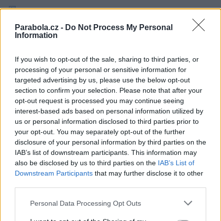
Skylink chystá aplikace pro Smart tv a další tv pro Skylink Live TV
Skylink provedl změny v kódování
Parabola.cz -
Do Not Process My Personal
Skylink: Prima +1 HD dočasně bez volitelného zvuku AC3
Information
Reklama
If you wish to opt-out of the sale, sharing to third parties, or
Pracovní nabídky
processing of your personal or sensitive information for
targeted advertising by us, please use the below opt-out
section to confirm your selection. Please note that after your
05.08.2026 -
Zámečník / Mechanik (Praha - východ)
05.08.2026 -
Měřící technik - elektro (Okres Prachatice)
opt-out request is processed you may continue seeing
05.08.2026 -
Manažer/ka pro mezinárodní spolupráci (Suchdol, Praha)
interest-based ads based on personal information utilized by
05.08.2026 -
Technik kontroly (Plzeň - sever)
us or personal information disclosed to third parties prior to
05.08.2026 -
Cyber Security Consultant (Nusle, Praha)
your opt-out. You may separately opt-out of the further
... další nabídky zaměstnání
disclosure of your personal information by third parties on the
IAB’s list of downstream participants. This information may
also be disclosed by us to third parties on the
IAB’s List of
Vybrané články
Downstream Participants
that may further disclose it to other
third parties.
Personal Data Processing Opt Outs