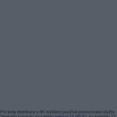
Pro testy distribuce v 8K rozlišení používá provozovatel služby
Telekarta kapacitu na satelitu
Intelsat 15
(
85°E
), na kmitočtu 12