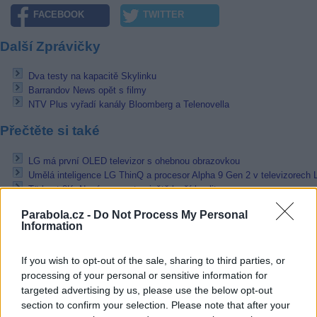
FACEBOOK
TWITTER
Další Zprávičky
Dva testy na kapacitě Skylinku
Barrandov News opět s filmy
NTV Plus vyřadí kanály Bloomberg a Telenovella
Přečtěte si také
LG má první OLED televizor s ohebnou obrazovkou
Umělá inteligence LG ThinQ a procesor Alpha 9 Gen 2 v televizorech 
Türksat 8K: Nové parametry, ještě lepší kvalita
Reklama
Parabola.cz -
Do Not Process My Personal
Information
Pracovní nabídky
If you wish to opt-out of the sale, sharing to third parties, or
10.08.2026 -
Technický dozor investora (Vinohrady, Praha)
processing of your personal or sensitive information for
10.08.2026 -
IT Administrátor - junior (Nusle, Praha)
targeted advertising by us, please use the below opt-out
07.08.2026 -
Bosch Powertrain s.r.o. Jihlava • linkový střídač • mzda
section to confirm your selection. Please note that after your
48.400 Kč • příspěvek na ubytování (Jihlava, okres Jihlava)