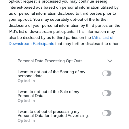
opt-out request is processed you may continue seeing
07.08.2026 -
Bosch Powertrain s.r.o. Jihlava • obsluha CNC strojů • 
interest-based ads based on personal information utilized by
48.400 Kč • náborový bonus 50.000 Kč • příspěvek na ubytování (Jihl
okres Jihlava)
us or personal information disclosed to third parties prior to
06.08.2026 -
Bosch Powertrain s.r.o. Jihlava • CNC operátor• mzda 48
your opt-out. You may separately opt-out of the further
Kč • náborový bonus 50.000 Kč • příspěvek na ubytování (Jihlava, ok
disclosure of your personal information by third parties on the
Jihlava)
IAB’s list of downstream participants. This information may
... další nabídky zaměstnání
also be disclosed by us to third parties on the
IAB’s List of
Downstream Participants
that may further disclose it to other
third parties.
Vybrané články
Personal Data Processing Opt Outs
I want to opt-out of the Sharing of my
personal data.
Opted In
I want to opt-out of the Sale of my
Personal Data.
Opted In
Prima sport - co nabídne v prvním
Kdy a kde bude Prima sport k
vysílacím týdnu
naladění na Skylinku
I want to opt-out of processing my
Personal Data for Targeted Advertising.
Opted In
Parabola.cz
- web o satelitní, terestrické a kabelové televizi, © 2000–202