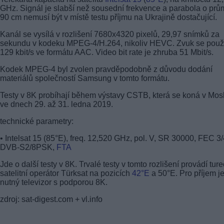
GHz. Signál je slabší než sousední frekvence a parabola o prů
90 cm nemusí být v místě testu příjmu na Ukrajině dostačující.
Kanál se vysílá v rozlišení 7680x4320 pixelů, 29,97 snímků za
sekundu v kodeku MPEG-4/H.264, nikoliv HEVC. Zvuk se použ
129 kbit/s ve formátu AAC. Video bit rate je zhruba 51 Mbit/s.
Kodek MPEG-4 byl zvolen pravděpodobně z důvodu dodání
materiálů společností Samsung v tomto formátu.
Testy v 8K probíhají během výstavy CSTB, která se koná v Mo
ve dnech 29. až 31. ledna 2019.
technické parametry:
• Intelsat 15 (85°E), freq. 12,520 GHz, pol. V, SR 30000, FEC 3/
DVB-S2/8PSK,
FTA
Jde o další testy v 8K. Trvalé testy v tomto rozlišení provádí tur
satelitní operátor Türksat na pozicích
42°E
a 50°E. Pro příjem j
nutný televizor s podporou 8K.
zdroj: sat-digest.com + vl.info