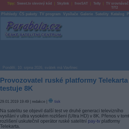
Tipy:
Sweet.tv slevový kód
Skylink
freeSAT
Telly
TV srovnávač
T/T2
Přehledy
ČS pakety
TV program
Vysílače
Galerie
Satelity
Katalog
P
Parabola.cz
Pondělí, 10. srpna 2026, svátek má Vavřinec
Provozovatel ruské platformy Telekarta
testuje 8K
29.01.2019 19:49
| redakce |
tisk
Na satelitu se objevil další test ve druhé generaci televizního
vysílání v ultra vysokém rozlišení (Ultra HD) v 8K. Přenos v tom
rozlišení uskutečnil operátor ruské satelitní
pay-tv
platformy
Telekarta.