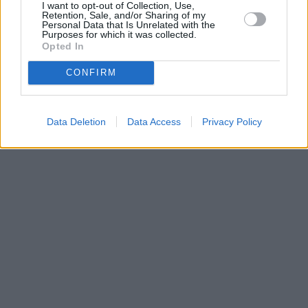
I want to opt-out of Collection, Use,
•
O webu parabola.cz
•
O souborech cookies
•
Inzerce
•
Kontakt
Retention, Sale, and/or Sharing of my
•
Dovolená u moře
•
Bazény
Personal Data that Is Unrelated with the
Purposes for which it was collected.
Opted In
CONFIRM
Data Deletion
Data Access
Privacy Policy