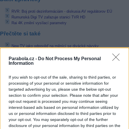
RVR: Boj proti dezinformáciám - diskusia AV regulátorov EÚ
Rumunská Digi TV zařazuje stanici TVR HD
Rai 4K změní vysílací parametry
Přečtěte si také
New TV jako odpověď na měnící se divácké návyky
Televize Seznam by mohla otestovat 8K
O Rai 4K je velký zájem. Roste počet aktivních karet
Parabola.cz -
Do Not Process My Personal
Information
Reklama
If you wish to opt-out of the sale, sharing to third parties, or
Pracovní nabídky
processing of your personal or sensitive information for
targeted advertising by us, please use the below opt-out
06.08.2026 -
Údržbář výrobních linek • mzda 40 000Kč • stravování i 
section to confirm your selection. Please note that after your
zdarma (Ref. č.: Fau - údr) (Nýřany)
opt-out request is processed you may continue seeing
06.08.2026 -
Měřící technik - elektro (Okres Prachatice)
interest-based ads based on personal information utilized by
06.08.2026 -
Hledáme montážní skupiny I jednotlivce pro montáž ván
výzdoby (Slovenská republika, Maďarsko)
us or personal information disclosed to third parties prior to
05.08.2026 -
Zámečník / Mechanik (Praha - východ)
your opt-out. You may separately opt-out of the further
05.08.2026 -
Manažer/ka pro mezinárodní spolupráci (Suchdol, Praha)
disclosure of your personal information by third parties on the