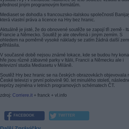
přednost jiným programovým formátům.
Mediaset se dohodla s francouzsko-italskou společností Banija
která vlastní práva a licence na Hry bez hranic.
Aktuálně je jisté, že do obnovené soutěže se zapojí tři země - Itá
Francie a Německo. Soutěž je ale otevřená i jiným zemím. S
ohledem na poměrně vysoké náklady se zatím žádná další ze
přihlásila.
V současné době nejsou známé lokace, kde se budou hry kona
hře jsou různé zábavné parky v Itálii, Francii a Německu ale i
televizní studia Mediasetu v Miláně.
Soutěž Hry bez hranic se na českých obrazovkách objevovala 
České televizi v první polovině 90. let minulého století, následn
reprízy zejména v letních programových schématech ČT.
zdroj:
Corriere.it
+ franck + vl.info
FACEBOOK
TWITTER
Další Zprávičky