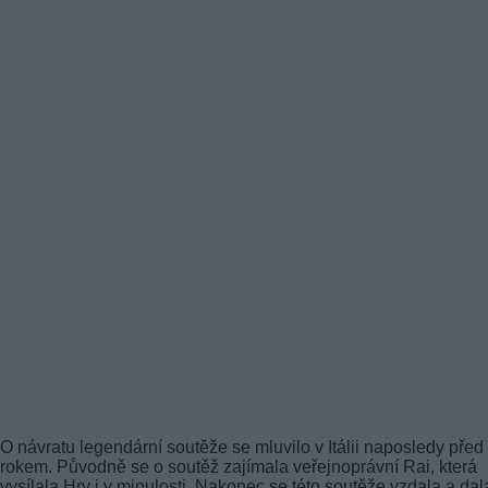
O návratu legendární soutěže se mluvilo v Itálii naposledy před
rokem. Původně se o soutěž zajímala veřejnoprávní Rai, která
vysílala Hry i v minulosti. Nakonec se této soutěže vzdala a dal