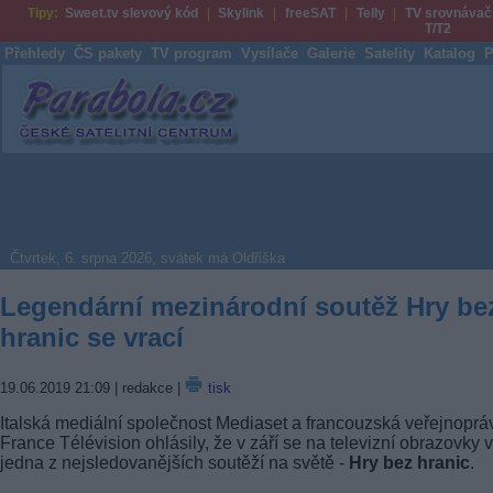
Tipy:
Sweet.tv slevový kód
Skylink
freeSAT
Telly
TV srovnávač
T/T2
Přehledy
ČS pakety
TV program
Vysílače
Galerie
Satelity
Katalog
P
Parabola.cz
Čtvrtek, 6. srpna 2026, svátek má Oldřiška
Legendární mezinárodní soutěž Hry be
hranic se vrací
19.06.2019 21:09
| redakce |
tisk
Italská mediální společnost Mediaset a francouzská veřejnoprá
France Télévision ohlásily, že v září se na televizní obrazovky v
jedna z nejsledovanějších soutěží na světě -
Hry bez hranic
.