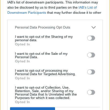
... další nabídky zaměstnání
IAB’s list of downstream participants. This information may
also be disclosed by us to third parties on the
IAB’s List of
Downstream Participants
that may further disclose it to other
Vybrané články
third parties.
Personal Data Processing Opt Outs
I want to opt-out of the Sharing of my
personal data.
Opted In
I want to opt-out of the Sale of my
Personal Data.
Prima sport - co nabídne v prvním
Kdy a kde bude Prima sport k
Opted In
vysílacím týdnu
naladění na Skylinku
I want to opt-out of processing my
Personal Data for Targeted Advertising.
Opted In
Parabola.cz
- web o satelitní, terestrické a kabelové televizi, © 2000–202
•
O webu parabola.cz
•
O souborech cookies
•
Inzerce
•
Kontakt
I want to opt-out of Collection, Use,
•
Dovolená u moře
•
Bazény
Retention, Sale, and/or Sharing of my
Personal Data that Is Unrelated with the
Purposes for which it was collected.
Opted In