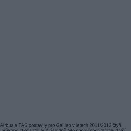
Airbus a TAS postavily pro Galileo v letech 2011/2012 čtyři
„průkopnické“ satelity. Následně tyto společnosti ztratily další