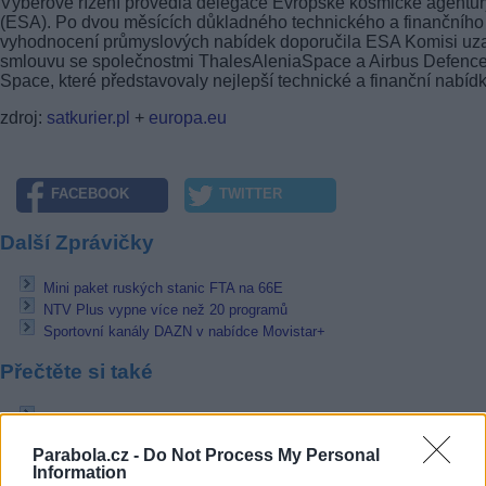
Výběrové řízení provedla delegace Evropské kosmické agentur
(ESA). Po dvou měsících důkladného technického a finančního
vyhodnocení průmyslových nabídek doporučila ESA Komisi uza
smlouvu se společnostmi ThalesAleniaSpace a Airbus Defenc
Space, které představovaly nejlepší technické a finanční nabídk
zdroj:
satkurier.pl
+
europa.eu
FACEBOOK
TWITTER
Další Zprávičky
Mini paket ruských stanic FTA na 66E
NTV Plus vypne více než 20 programů
Sportovní kanály DAZN v nabídce Movistar+
Přečtěte si také
Raketa Falcon 9 odstartovala s misí Stalink 17
Běloruský satelit BelinterSat 1 má již 5 let
Parabola.cz -
Do Not Process My Personal
Türksat 5A bude vynesen 8. ledna
Information