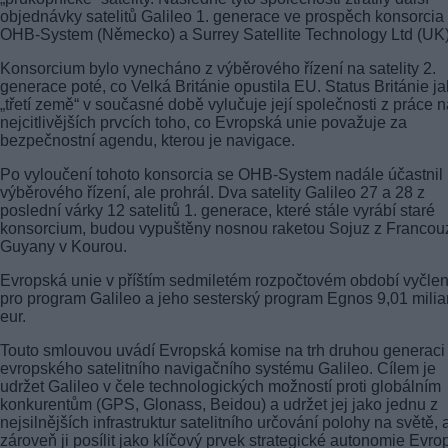
objednávky satelitů Galileo 1. generace ve prospěch konsorcia
OHB-System (Německo) a Surrey Satellite Technology Ltd (UK)
Konsorcium bylo vynecháno z výběrového řízení na satelity 2.
generace poté, co Velká Británie opustila EU. Status Británie j
„třetí země“ v současné době vylučuje její společnosti z práce n
nejcitlivějších prvcích toho, co Evropská unie považuje za
bezpečnostní agendu, kterou je navigace.
Po vyloučení tohoto konsorcia se OHB-System nadále účastnil
výběrového řízení, ale prohrál. Dva satelity Galileo 27 a 28 z
poslední várky 12 satelitů 1. generace, které stále vyrábí staré
konsorcium, budou vypuštěny nosnou raketou Sojuz z Francou
Guyany v Kourou.
Evropská unie v příštím sedmiletém rozpočtovém období vyčlen
pro program Galileo a jeho sesterský program Egnos 9,01 milia
eur.
Touto smlouvou uvádí Evropská komise na trh druhou generaci
evropského satelitního navigačního systému Galileo. Cílem je
udržet Galileo v čele technologických možností proti globálním
konkurentům (GPS, Glonass, Beidou) a udržet jej jako jednu z
nejsilnějších infrastruktur satelitního určování polohy na světě, 
zároveň ji posílit jako klíčový prvek strategické autonomie Evro