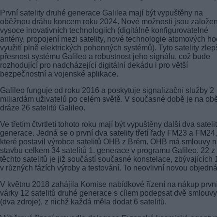
První satelity druhé generace Galilea mají být vypuštěny na
oběžnou dráhu koncem roku 2024. Nové možnosti jsou založe
vysoce inovativních technologiích (digitálně konfigurovatelné
antény, propojení mezi satelity, nové technologie atomových ho
využití plně elektrických pohonných systémů). Tyto satelity zlep
přesnost systému Galileo a robustnost jeho signálu, což bude
rozhodující pro nadcházející digitální dekádu i pro větší
bezpečnostní a vojenské aplikace.
Galileo funguje od roku 2016 a poskytuje signalizační služby 2
miliardám uživatelů po celém světě. V současné době je na ob
dráze 26 satelitů Galileo.
Ve třetím čtvrtletí tohoto roku mají být vypuštěny další dva satelit
generace. Jedná se o první dva satelity třetí řady FM23 a FM24,
které postavil výrobce satelitů OHB z Brém. OHB má smlouvy 
stavbu celkem 34 satelitů 1. generace v programu Galileo. 22 z
těchto satelitů je již součástí současné konstelace, zbývajících 
v různých fázích výroby a testování. To neovlivní novou objedn
V květnu 2018 zahájila Komise nabídkové řízení na nákup prvn
várky 12 satelitů druhé generace s cílem podepsat dvě smlouvy
(dva zdroje), z nichž každá měla dodat 6 satelitů.