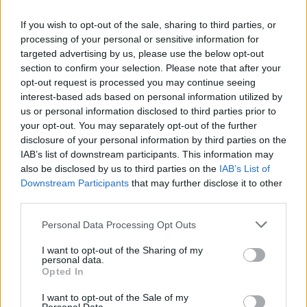
Reklama
If you wish to opt-out of the sale, sharing to third parties, or
Pracovní nabídky
processing of your personal or sensitive information for
targeted advertising by us, please use the below opt-out
07.08.2026 -
Bosch Powertrain s.r.o. Jihlava • linkový střídač • mzda
section to confirm your selection. Please note that after your
48.400 Kč • příspěvek na ubytování (Jihlava, okres Jihlava)
opt-out request is processed you may continue seeing
07.08.2026 -
Bosch Powertrain s.r.o. Jihlava • obsluha CNC strojů • 
interest-based ads based on personal information utilized by
48.400 Kč • náborový bonus 50.000 Kč • příspěvek na ubytování (Jihl
us or personal information disclosed to third parties prior to
okres Jihlava)
06.08.2026 -
Bosch Powertrain s.r.o. Jihlava • CNC operátor• mzda 48
your opt-out. You may separately opt-out of the further
Kč • náborový bonus 50.000 Kč • příspěvek na ubytování (Jihlava, ok
disclosure of your personal information by third parties on the
Jihlava)
IAB’s list of downstream participants. This information may
06.08.2026 -
Bosch Powertrain s.r.o. • montážní dělník • mzda 44.700
also be disclosed by us to third parties on the
IAB’s List of
týdenní zálohy na mzdu 2.000 Kč (Jihlava, okres Jihlava)
Downstream Participants
that may further disclose it to other
06.08.2026 -
Bosch Powertrain s.r.o. Jihlava • práce ve skladu • mzda
48.400 Kč • náborový bonus 50.000 Kč • ubytování (Jihlava, okres Jih
third parties.
... další nabídky zaměstnání
Personal Data Processing Opt Outs
Vybrané články
I want to opt-out of the Sharing of my
personal data.
Opted In
I want to opt-out of the Sale of my