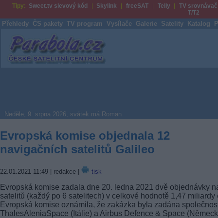
Tipy:
Sweet.tv slevový kód
Skylink
freeSAT
Telly
TV srovnávač
T/T2
Přehledy
ČS pakety
TV program
Vysílače
Galerie
Satelity
Katalog
P
Parabola.cz
Neděle, 9. srpna 2026, svátek má Roman
Evropská komise objednala 12
navigačních satelitů Galileo
22.01.2021 11:49
| redakce |
tisk
Evropská komise zadala dne 20. ledna 2021 dvě objednávky n
satelitů (každý po 6 satelitech) v celkové hodnotě 1,47 miliardy 
Evropská komise oznámila, že zakázka byla zadána společno
ThalesAleniaSpace (Itálie) a Airbus Defence & Space (Německ