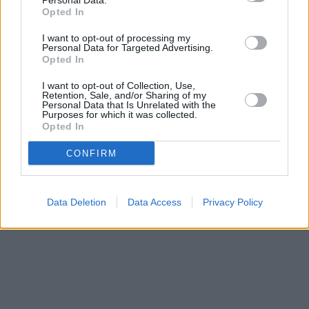
Personal Data.
Opted In
I want to opt-out of processing my
Personal Data for Targeted Advertising.
Opted In
Prima sport - co nabídne v prvním
Kdy a kde bude Prima sport k
vysílacím týdnu
naladění na Skylinku
I want to opt-out of Collection, Use,
Retention, Sale, and/or Sharing of my
Personal Data that Is Unrelated with the
Purposes for which it was collected.
Opted In
Parabola.cz
- web o satelitní, terestrické a kabelové televizi, © 2000–202
•
O webu parabola.cz
•
O souborech cookies
•
Inzerce
•
Kontakt
•
Dovolená u moře
•
Bazény
CONFIRM
Data Deletion
Data Access
Privacy Policy