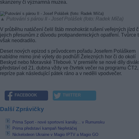
skanzeny či významná muzea.
▲ Putování s párou II - Josef Polášek (foto: Radek Míča)
V průběhu natáčení čelil štáb mnohokrát rušení veřejných jízd č
jejich přesunům z důvodu protipandemických opatření. Tvůrce 
však neodradilo.
Deset nových epizod s průvodcem pořadu Josefem Poláškem
nabídne mimo jiné výlety do podhůří Železných hor či do okolí
Beskyd nebo Moravské Třebové. V premiéře se nové díly divá
představí od 21. dubna vždy ve čtvrtek večer na programu ČT2,
repríze pak následující pátek ráno a v neděli vpodvečer.
FACEBOOK
TWITTER
Další Zprávičky
Prima Sport - nové sportovní kanály... v Rumunsku
Prima představí kampaň Nepřetáčej
Nickelodeon Ukraine v Magio IPTV a Magio GO