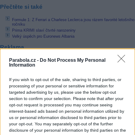
Přečtěte si také
Formule 1: Z Ferrari a Charlese Leclerca jsou rázem favorité letošního
ročníku
Prima KRIMI slaví čtvrté narozeniny
Velký úspěch pro Euronews Albania
Reklama
Pracovní nabídky
Parabola.cz -
Do Not Process My Personal
Information
07.08.2026 -
Bosch Powertrain s.r.o. Jihlava • linkový střídač • mzda
48.400 Kč • příspěvek na ubytování (Jihlava, okres Jihlava)
If you wish to opt-out of the sale, sharing to third parties, or
07.08.2026 -
Bosch Powertrain s.r.o. Jihlava • obsluha CNC strojů • 
processing of your personal or sensitive information for
48.400 Kč • náborový bonus 50.000 Kč • příspěvek na ubytování (Jihl
okres Jihlava)
targeted advertising by us, please use the below opt-out
06.08.2026 -
Bosch Powertrain s.r.o. Jihlava • CNC operátor• mzda 48
section to confirm your selection. Please note that after your
Kč • náborový bonus 50.000 Kč • příspěvek na ubytování (Jihlava, ok
opt-out request is processed you may continue seeing
Jihlava)
interest-based ads based on personal information utilized by
06.08.2026 -
Bosch Powertrain s.r.o. • montážní dělník • mzda 44.700
us or personal information disclosed to third parties prior to
týdenní zálohy na mzdu 2.000 Kč (Jihlava, okres Jihlava)
06.08.2026 -
Bosch Powertrain s.r.o. Jihlava • práce ve skladu • mzda
your opt-out. You may separately opt-out of the further
48.400 Kč • náborový bonus 50.000 Kč • ubytování (Jihlava, okres Jih
disclosure of your personal information by third parties on the
... další nabídky zaměstnání