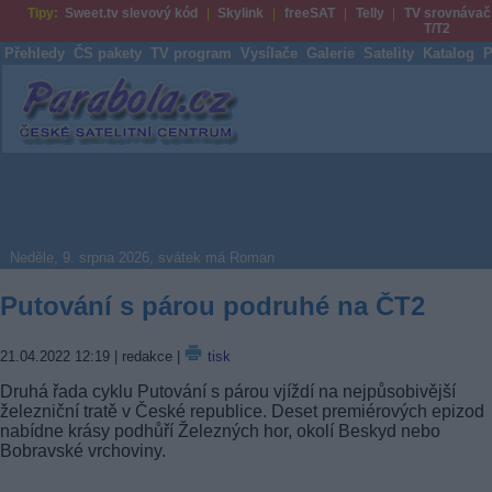
Tipy:
Sweet.tv slevový kód
Skylink
freeSAT
Telly
TV srovnávač
T/T2
Přehledy
ČS pakety
TV program
Vysílače
Galerie
Satelity
Katalog
P
Parabola.cz
Neděle, 9. srpna 2026, svátek má Roman
Putování s párou podruhé na ČT2
21.04.2022 12:19
| redakce |
tisk
Druhá řada cyklu Putování s párou vjíždí na nejpůsobivější
železniční tratě v České republice. Deset premiérových epizod
nabídne krásy podhůří Železných hor, okolí Beskyd nebo
Bobravské vrchoviny.