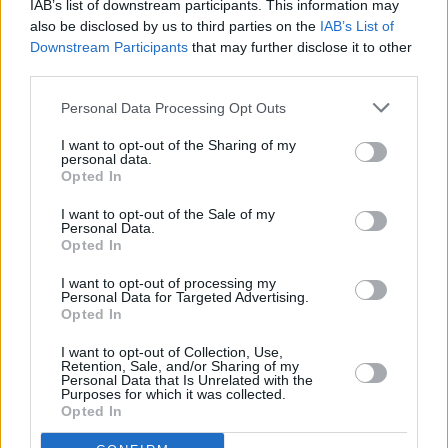
IAB’s list of downstream participants. This information may
also be disclosed by us to third parties on the
IAB’s List of
Downstream Participants
that may further disclose it to other
Vybrané články
third parties.
Personal Data Processing Opt Outs
I want to opt-out of the Sharing of my
personal data.
Opted In
I want to opt-out of the Sale of my
Personal Data.
Prima sport - co nabídne v prvním
Kdy a kde bude Prima sport k
Opted In
vysílacím týdnu
naladění na Skylinku
I want to opt-out of processing my
Personal Data for Targeted Advertising.
Opted In
Parabola.cz
- web o satelitní, terestrické a kabelové televizi, © 2000–202
•
O webu parabola.cz
•
O souborech cookies
•
Inzerce
•
Kontakt
I want to opt-out of Collection, Use,
•
Dovolená u moře
•
Bazény
Retention, Sale, and/or Sharing of my
Personal Data that Is Unrelated with the
Purposes for which it was collected.
Opted In