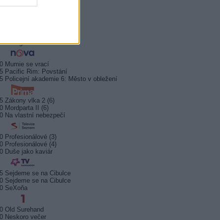
5 Všechnopárty
0 Královna Viktorie
5 Orel přistál
5 Instagram: trh marnosti
0 Mumie se vrací
5 Pacific Rim: Povstání
5 Policejní akademie 6: Město v obležení
5 Zákony vlka 2 (6)
0 Mordparta II (6)
0 Na vlastní nebezpečí
0 Profesionálové (3)
0 Profesionálové (4)
0 Duše jako kaviár
5 Sejdeme se na Cibulce
0 Sejdeme se na Cibulce
50 SeXoňa
0 Old Surehand
0 Neskoro večer