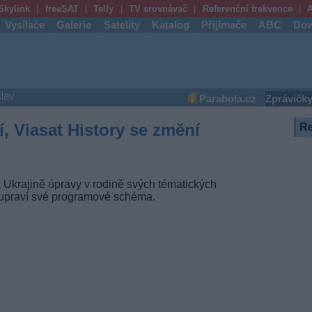
Skylink
freeSAT
Telly
TV srovnávač
Referenční frekvence
A
Vysílače
Galerie
Satelity
Katalog
Přijímače
ABC
Dow
lav
Parabola.cz
Zprávičk
, Viasat History se změní
R
 Ukrajině úpravy v rodině svých tématických
é upraví své programové schéma.