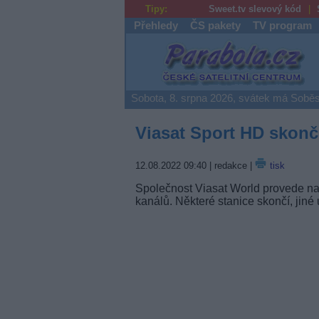
Tipy:
Sweet.tv slevový kód
Přehledy
ČS pakety
TV program
Parabola.cz
Sobota, 8. srpna 2026, svátek má Soběs
Viasat Sport HD skončí
12.08.2022 09:40
| redakce |
tisk
Společnost Viasat World provede na
kanálů. Některé stanice skončí, jin