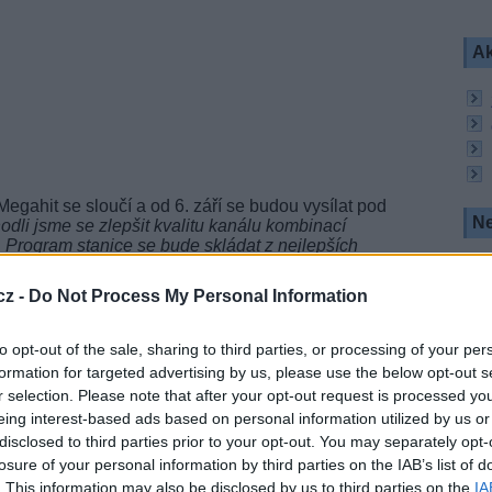
Ak
gahit se sloučí a od 6. září se budou vysílat pod
Ne
dli jsme se zlepšit kvalitu kanálu kombinací
 Program stanice se bude skládat z nejlepších
ch děl světového filmového průmyslu. Moderní trháky
lečnost v dopise společnosti Viasat Ukraine, která
cz -
Do Not Process My Personal Information
a ukončit provoz sportovního kanálu
Viasat Sport
to opt-out of the sale, sharing to third parties, or processing of your per
2022.
formation for targeted advertising by us, please use the below opt-out s
r selection. Please note that after your opt-out request is processed y
upraví programové schéma a přestane vysílat
eing interest-based ads based on personal information utilized by us or
těchto pořadů bude vysílat jiné pořady související
á se vysílá na ukrajinském trhu.
disclosed to third parties prior to your opt-out. You may separately opt-
losure of your personal information by third parties on the IAB’s list of
dní mediální společnost, která provozuje
. This information may also be disclosed by us to third parties on the
IA