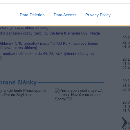
22:0
Jihlava • linkový střídač • mzda 48.400 Kč • příspěvek na
Data Deletion
Data Access
Privacy Policy
20:0
21:4
 Jihlava • obsluha CNC strojů • mzda 48.400 Kč • náborový
00:0
vání (Jihlava, okres Jihlava)
ická zařízení údržby (m/ž) (tř. Václava Klementa 869, Mladá
20:2
22:5
 Jihlava • CNC operátor• mzda 48.400 Kč • náborový bonus
01:0
ihlava, okres Jihlava)
 • montážní dělník • mzda 44.700 Kč • týdenní zálohy na
a)
20:1
21:3
22:4
20:1
brané články
21:2
22:3
20:0
21:0
21:
20:3
22:0