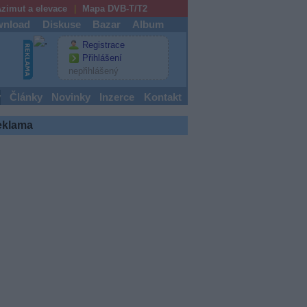
zimut a elevace
Mapa DVB-T/T2
nload
Diskuse
Bazar
Album
Registrace
Přihlášení
nepřihlášený
y
Články
Novinky
Inzerce
Kontakt
eklama