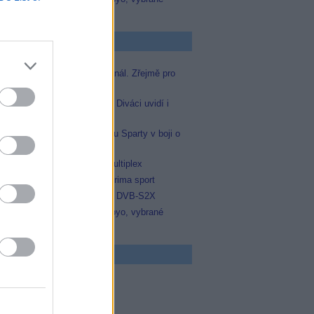
zápasy na TV Dajto
p Zprávičky
Skylink spustil nový Test kanál. Zřejmě pro
Prima sport
Oneplay zařadí Prima sport. Diváci uvidí i
zápas Sparty proti Lyonu
Prima sport odvysílá i odvetu Sparty v boji o
Ligu mistrů
Operátor Du převzal další multiplex
Antik TV potvrdil zařazení Prima sport
Televisa Networks přešla na DVB-S2X
Niké liga opět komplet na Voyo, vybrané
zápasy na TV Dajto
 program
5 Zázraky přírody
0 Chalupáři (4/11)