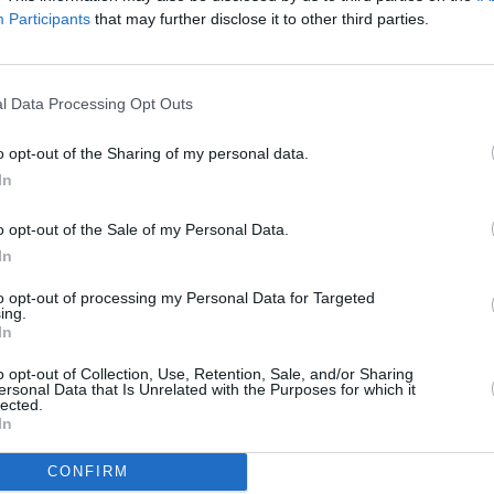
 Action, TV1000 World Kino, ViP Premiere, ViP
Participants
that may further disclose it to other third parties.
, Viasat History a Viasat Nature.
To
l Data Processing Opt Outs
R
o opt-out of the Sharing of my personal data.
In
o opt-out of the Sale of my Personal Data.
on abonentů
In
, nový MasterChef i Souboj na talíři
 TV Spektrum
to opt-out of processing my Personal Data for Targeted
ing.
In
2E
o opt-out of Collection, Use, Retention, Sale, and/or Sharing
ersonal Data that Is Unrelated with the Purposes for which it
m do Evropy
TV
lected.
stream
In
CONFIRM
20:0
21:2