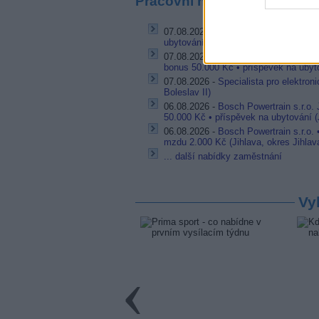
Pracovní nabídky
07.08.2026 -
Bosch Powertrain s.r.o. 
ubytování (Jihlava, okres Jihlava)
07.08.2026 -
Bosch Powertrain s.r.o.
bonus 50.000 Kč • příspěvek na ubyto
07.08.2026 -
Specialista pro elektron
Boleslav II)
06.08.2026 -
Bosch Powertrain s.r.o.
50.000 Kč • příspěvek na ubytování (J
06.08.2026 -
Bosch Powertrain s.r.o.
mzdu 2.000 Kč (Jihlava, okres Jihlav
... další nabídky zaměstnání
Vy