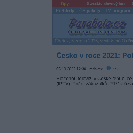
Tipy:
Sweet.tv slevový kód
Přehledy
ČS pakety
TV program
Parabola.cz
Čtvrtek, 6. srpna 2026, svátek má Oldři
Česko v roce 2021: Pok
05.10.2022 12:30
| redakce |
tisk
Placenou televizi v České republice n
(IPTV). Počet zákazníků IPTV v česk