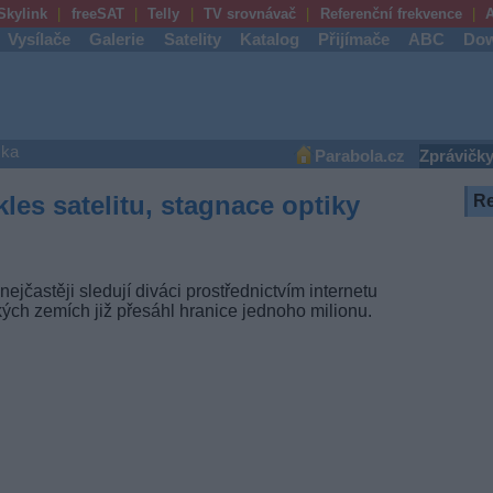
Skylink
freeSAT
Telly
TV srovnávač
Referenční frekvence
A
Vysílače
Galerie
Satelity
Katalog
Přijímače
ABC
Dow
ška
Parabola.cz
Zprávičk
les satelitu, stagnace optiky
R
ejčastěji sledují diváci prostřednictvím internetu
ých zemích již přesáhl hranice jednoho milionu.