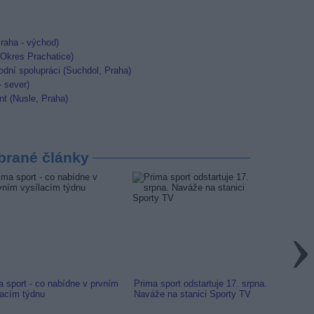
raha - východ)
 (Okres Prachatice)
dní spolupráci (Suchdol, Praha)
- sever)
nt (Nusle, Praha)
brané články
a sport - co nabídne v prvním
Prima sport odstartuje 17. srpna.
Prima 
lacím týdnu
Naváže na stanici Sporty TV
naladi