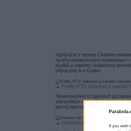
Vyplývá to z reportu Českého teleko
na trhu elektronických komunikací v 
diváků o satelitní i kabelovou televiz
příjmu
pay-tv
v Česku.
▲ Podíly IPTV, kabelové a satelitní 
Telekomunikační operátoři významně i
zákazníkům rychlejší internetové při
pevný internet k dispozici.
Parabola.
▲ Investice do telekomunikační infra
If you wish 