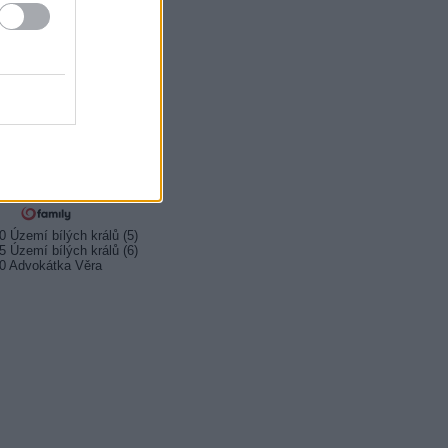
0 Ordinácia v Eifeli
0 Komisár Montalbano
0 Vraždy vo Font-Romeu
0 Vitajte vo väzení
0 Fetiše socializmu
0 Fetiše socializmu
0 Kukučka (23)
0 Kukučka (24)
0 Rodinné prípady
0 Území bílých králů (5)
5 Území bílých králů (6)
0 Advokátka Věra