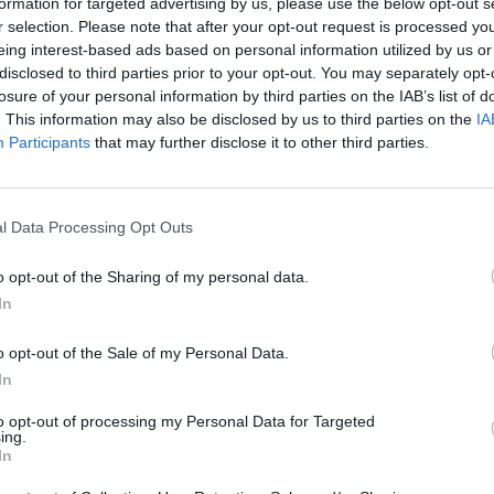
formation for targeted advertising by us, please use the below opt-out s
 2021 největší investice do infrastruktury zaplatila
20:1
aná společností Vodafone (25,8%).
r selection. Please note that after your opt-out request is processed y
21:0
eing interest-based ads based on personal information utilized by us or
22:1
disclosed to third parties prior to your opt-out. You may separately opt-
struktury v Česku (foto: ČTÚ)
losure of your personal information by third parties on the IAB’s list of
20:0
20:5
. This information may also be disclosed by us to third parties on the
IA
žeb, které v roce 2021 dosáhly 125,1 miliardy korun
21:5
Participants
that may further disclose it to other third parties.
ůst oproti roku předešlému (+3,3 mld Kč). Pro
žby zvýšily jen o 0,8 mld českých korun.
20:2
21:2
22:3
esku (foto: ČTÚ)
l Data Processing Opt Outs
uktury bylo v roce 2021 nejčastějším způsobem
20:1
o opt-out of the Sharing of my personal data.
FI), které využívalo 28,3% uživatelů, následovaná
22:4
23:4
In
20:1
o opt-out of the Sale of my Personal Data.
Česku (foto: ČTÚ)
22:3
In
23:5
tové připojení o rychlosti mezi 30 až 100 Mbit/s
hlost připojení k internetu přesahuje rychlost 100
to opt-out of processing my Personal Data for Targeted
20:0
ing.
20:5
In
21:5