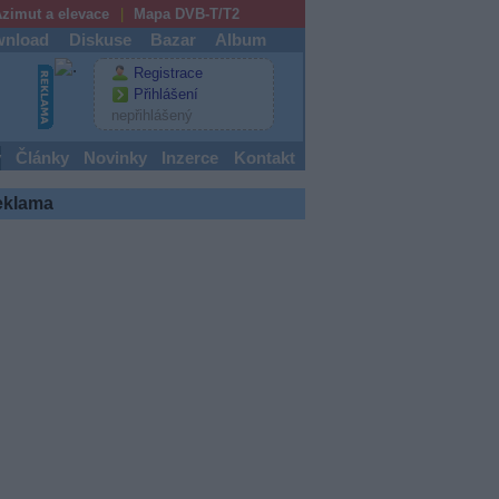
zimut a elevace
Mapa DVB-T/T2
nload
Diskuse
Bazar
Album
Registrace
Přihlášení
nepřihlášený
y
Články
Novinky
Inzerce
Kontakt
eklama