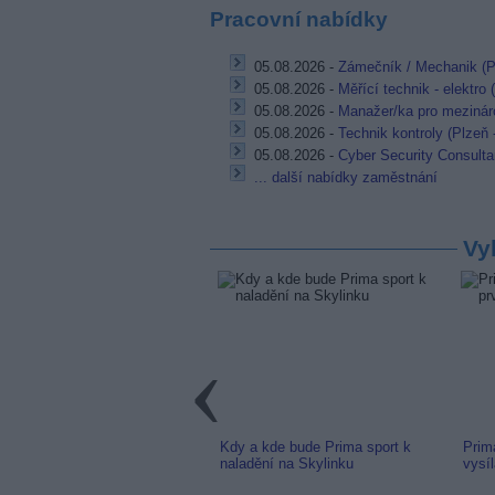
Pracovní nabídky
05.08.2026 -
Zámečník / Mechanik (P
05.08.2026 -
Měřící technik - elektro
05.08.2026 -
Manažer/ka pro mezináro
05.08.2026 -
Technik kontroly (Plzeň 
05.08.2026 -
Cyber Security Consulta
... další nabídky zaměstnání
Vy
link: Slovenská TV8 (TV
Kdy a kde bude Prima sport k
Prim
m) z nové frekvence
naladění na Skylinku
vysí