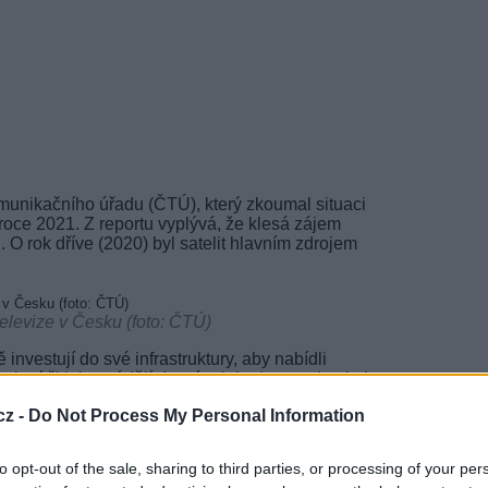
munikačního úřadu (ČTÚ), který zkoumal situaci
roce 2021. Z reportu vyplývá, že klesá zájem
i. O rok dříve (2020) byl satelit hlavním zdrojem
televize v Česku (foto: ČTÚ)
nvestují do své infrastruktury, aby nabídli
pojení či jej zavádějí do míst, kde doposud nebyl
cz -
Do Not Process My Personal Information
TV
struktury v Česku (foto: ČTÚ)
to opt-out of the sale, sharing to third parties, or processing of your per