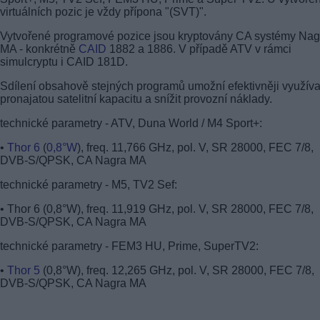
virtuálních pozic je vždy přípona "(SVT)".
Vytvořené programové pozice jsou kryptovány CA systémy Nag
MA - konkrétně
CAID
1882 a 1886. V případě ATV v rámci
simulcryptu i CAID 181D.
Sdílení obsahově stejných programů umožní efektivněji využíva
pronajatou satelitní kapacitu a snížit provozní náklady.
technické parametry - ATV, Duna World / M4 Sport+:
•
Thor 6
(
0,8°W
), freq. 11,766 GHz, pol. V, SR 28000, FEC 7/8,
DVB-S/QPSK, CA Nagra MA
technické parametry - M5, TV2 Sef:
• Thor 6 (0,8°W), freq. 11,919 GHz, pol. V, SR 28000, FEC 7/8,
DVB-S/QPSK, CA Nagra MA
technické parametry - FEM3 HU, Prime, SuperTV2:
•
Thor 5
(0,8°W), freq. 12,265 GHz, pol. V, SR 28000, FEC 7/8,
DVB-S/QPSK, CA Nagra MA