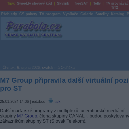
Tipy:
Sweet.tv slevový kód
Skylink
freeSAT
Telly
TV srovnávač
T/T2
Přehledy
ČS pakety
TV program
Vysílače
Galerie
Satelity
Katalog
P
Parabola.cz
Čtvrtek, 6. srpna 2026, svátek má Oldřiška
M7 Group připravila další virtuální poz
pro ST
25.01.2024 14:06
| redakce |
tisk
Další maďarské programy z multiplexů lucemburské mediální
skupiny
M7 Group
, člena skupiny CANAL+, budou poskytován
zákazníkům skupiny ST (Slovak Telekom).