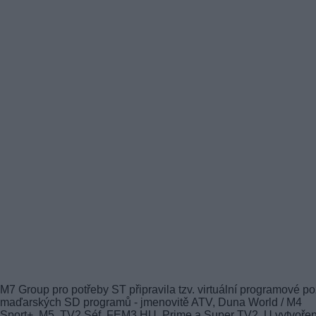
M7 Group pro potřeby ST připravila tzv. virtuální programové po
maďarských SD programů - jmenovitě ATV, Duna World / M4
Sport+, M5, TV2 Séf, FEM3 HU, Prime a Super TV2. U vytvoře