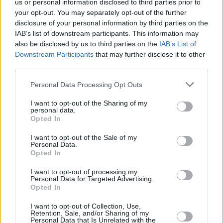
us or personal information disclosed to third parties prior to
výzdoby (Slovenská republika, Maďarsko)
your opt-out. You may separately opt-out of the further
05.08.2026 -
Zámečník / Mechanik (Praha - východ)
disclosure of your personal information by third parties on the
05.08.2026 -
Manažer/ka pro mezinárodní spolupráci (Suchdol, Praha)
IAB’s list of downstream participants. This information may
... další nabídky zaměstnání
also be disclosed by us to third parties on the
IAB’s List of
Downstream Participants
that may further disclose it to other
Vybrané články
third parties.
Personal Data Processing Opt Outs
I want to opt-out of the Sharing of my
personal data.
Opted In
I want to opt-out of the Sale of my
Personal Data.
Opted In
Prima sport - co nabídne v prvním
Kdy a kde bude Prima sport k
vysílacím týdnu
naladění na Skylinku
I want to opt-out of processing my
Personal Data for Targeted Advertising.
Opted In
Parabola.cz
- web o satelitní, terestrické a kabelové televizi, © 2000–202
•
O webu parabola.cz
•
O souborech cookies
•
Inzerce
•
Kontakt
I want to opt-out of Collection, Use,
Retention, Sale, and/or Sharing of my
•
Dovolená u moře
•
Bazény
Personal Data that Is Unrelated with the