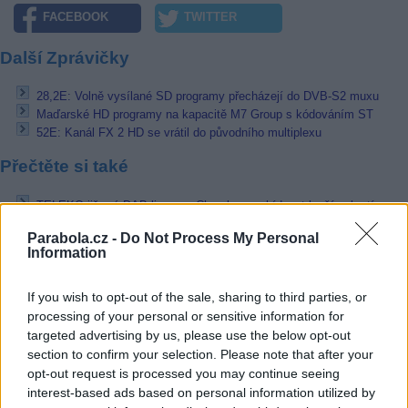
FACEBOOK
TWITTER
Další Zprávičky
28,2E: Volně vysílané SD programy přecházejí do DVB-S2 muxu
Maďarské HD programy na kapacitě M7 Group s kódováním ST
52E: Kanál FX 2 HD se vrátil do původního multiplexu
Přečtěte si také
TELEKO již má DAB licence. Chce brzy nabídnout lepší pokrytí
ARD skončí v SD v příštím roce
Parabola.cz -
Do Not Process My Personal
QD-Mini LED televize TCL ve velikosti až 98 palců již v ČR
Information
Reklama
If you wish to opt-out of the sale, sharing to third parties, or
Pracovní nabídky
processing of your personal or sensitive information for
targeted advertising by us, please use the below opt-out
06.08.2026 -
Údržbář výrobních linek • mzda 40 000Kč • stravování i 
section to confirm your selection. Please note that after your
zdarma (Ref. č.: Fau - údr) (Nýřany)
opt-out request is processed you may continue seeing
06.08.2026 -
Měřící technik - elektro (Okres Prachatice)
interest-based ads based on personal information utilized by
06.08.2026 -
Hledáme montážní skupiny I jednotlivce pro montáž ván