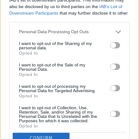
also be disclosed by us to third parties on the
IAB’s List of
Downstream Participants
that may further disclose it to other
Vybrané články
third parties.
Personal Data Processing Opt Outs
I want to opt-out of the Sharing of my
personal data.
Opted In
I want to opt-out of the Sale of my
Personal Data.
Prima sport - co nabídne v prvním
Kdy a kde bude Prima sport k
Opted In
vysílacím týdnu
naladění na Skylinku
I want to opt-out of processing my
Personal Data for Targeted Advertising.
Opted In
Parabola.cz
- web o satelitní, terestrické a kabelové televizi, © 2000–202
•
O webu parabola.cz
•
O souborech cookies
•
Inzerce
•
Kontakt
I want to opt-out of Collection, Use,
•
Dovolená u moře
•
Bazény
Retention, Sale, and/or Sharing of my
Personal Data that Is Unrelated with the
Purposes for which it was collected.
Opted In
CONFIRM