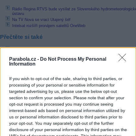
Rádio Regina RTVS bude vysílat ze Slovenského hydrometeorologick
ústavu
Na TV Nova se vrací Utajený šéf
Intelsat rozšíří pronájem satelitů OneWeb
Přečtěte si také
Intelsat rozšíří pronájem satelitů OneWeb
Starlink má již 2,6 mln abonentů
Parabola.cz -
Do Not Process My Personal
Eutelsat OneWeb spouští služby konektivity Land Mobility
Information
Reklama
If you wish to opt-out of the sale, sharing to third parties, or
Pracovní nabídky
processing of your personal or sensitive information for
targeted advertising by us, please use the below opt-out
section to confirm your selection. Please note that after your
06.08.2026 -
Hledáme montážní skupiny I jednotlivce pro montáž ván
výzdoby (Slovenská republika, Maďarsko)
opt-out request is processed you may continue seeing
06.08.2026 -
Měřící technik - elektro (Okres Prachatice)
interest-based ads based on personal information utilized by
05.08.2026 -
Zámečník / Mechanik (Praha - východ)
us or personal information disclosed to third parties prior to
05.08.2026 -
Manažer/ka pro mezinárodní spolupráci (Suchdol, Praha)
your opt-out. You may separately opt-out of the further
05.08.2026 -
Technik kontroly (Plzeň - sever)
disclosure of your personal information by third parties on the
... další nabídky zaměstnání
IAB’s list of downstream participants. This information may