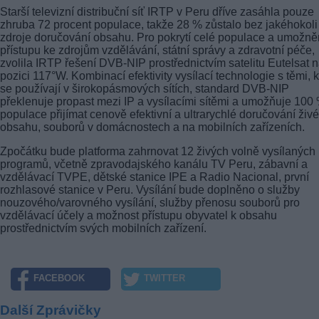
Starší televizní distribuční síť IRTP v Peru dříve zasáhla pouze
zhruba 72 procent populace, takže 28 % zůstalo bez jakéhokoli
zdroje doručování obsahu. Pro pokrytí celé populace a umožně
přístupu ke zdrojům vzdělávání, státní správy a zdravotní péče,
zvolila IRTP řešení DVB-NIP prostřednictvím satelitu Eutelsat 
pozici 117°W. Kombinací efektivity vysílací technologie s těmi, k
se používají v širokopásmových sítích, standard DVB-NIP
překlenuje propast mezi IP a vysílacími sítěmi a umožňuje 100
populace přijímat cenově efektivní a ultrarychlé doručování živ
obsahu, souborů v domácnostech a na mobilních zařízeních.
Zpočátku bude platforma zahrnovat 12 živých volně vysílaných
programů, včetně zpravodajského kanálu TV Peru, zábavní a
vzdělávací TVPE, dětské stanice IPE a Radio Nacional, první
rozhlasové stanice v Peru. Vysílání bude doplněno o služby
nouzového/varovného vysílání, služby přenosu souborů pro
vzdělávací účely a možnost přístupu obyvatel k obsahu
prostřednictvím svých mobilních zařízení.
FACEBOOK
TWITTER
Další Zprávičky