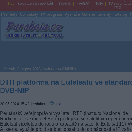
Tipy:
Sweet.tv slevový kód
Skylink
freeSAT
Telly
TV srovnávač
T/T2
Přehledy
ČS pakety
TV program
Vysílače
Galerie
Satelity
Katalog
P
Parabola.cz
Čtvrtek, 6. srpna 2026, svátek má Oldřiška
DTH platforma na Eutelsatu ve standar
DVB-NIP
20.03.2024 15:42
| redakce |
tisk
Peruánský veřejnoprávní vysílatel IRTP (Instituto Nacional de
Radio y Televisión del Perú) podepsal se satelitním operátorem
Eutelsat víceletou dohodu o kapacitě na satelitu Eutelsat 117 
A, kterou využije pro distribuci obsahu do domácností a IP zaříz