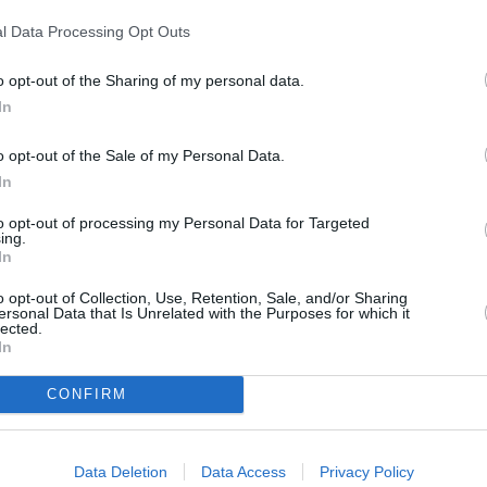
TV vrací licenci.
l Data Processing Opt Outs
 OAK
o opt-out of the Sharing of my personal data.
 Humax IRCI-5400, tentokrát pro všechny modely Humax OAK
In
(2.)
o opt-out of the Sale of my Personal Data.
lním přenosu většinou kódovány. Přesto můžeme nalézt řadu
In
a satelitní televize
to opt-out of processing my Personal Data for Targeted
TV
ing.
sdělila, že v těchto dnech rozesílá předplatitelům svých
In
okopásmový internet chello a digitální satelitní televizi UPC
o opt-out of Collection, Use, Retention, Sale, and/or Sharing
20:0
ersonal Data that Is Unrelated with the Purposes for which it
21:2
lected.
22:0
In
u o tzv. domácí kina
20:0
CONFIRM
21:4
00:0
očas vianočných sviatkov. V decembrovej ponuke nebudú
20:2
ch 55 000 zásuvek rychlého internetu
Data Deletion
Data Access
Privacy Policy
22:5