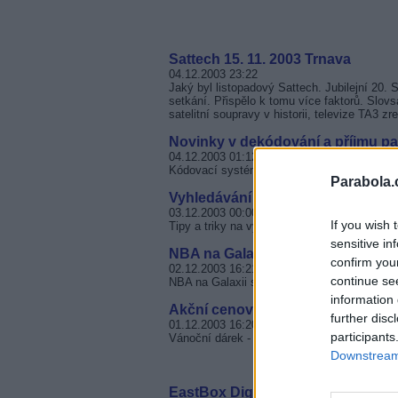
Sattech 15. 11. 2003 Trnava
04.12.2003 23:22
Jaký byl listopadový Sattech. Jubilejní 20
setkání. Přispělo k tomu více faktorů. Slovs
satelitní soupravy v historii, televize TA3 zre
Novinky v dekódování a příjmu pay
04.12.2003 01:12
Kódovací systém TPS Crypt končí, další m
Parabola.
Vyhledávání družic II
03.12.2003 00:00
If you wish 
Tipy a triky na vyhledávání družic pomocí t
sensitive in
NBA na Galaxii sport
confirm you
02.12.2003 16:21
continue se
NBA na Galaxii sport - přehled TV přenosů
information 
Akční cenová nabídka předplatné
further disc
01.12.2003 16:20
participants
Vánoční dárek - předplatné Galaxie Sport z
Downstream 
EastBox Digital nebude - zapome