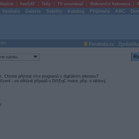
Skylink
freeSAT
Telly
TV srovnávač
Referenční frekvence
A
Vysílače
Galerie
Satelity
Katalog
Přijímače
ABC
Dow
lav
Parabola.cz
Zprávičk
R
. Chcete přijímat více programů v digitálním přenosu?
ařízení - ve většině případů o DiSEqC motor, příp. o táhlový
.
?