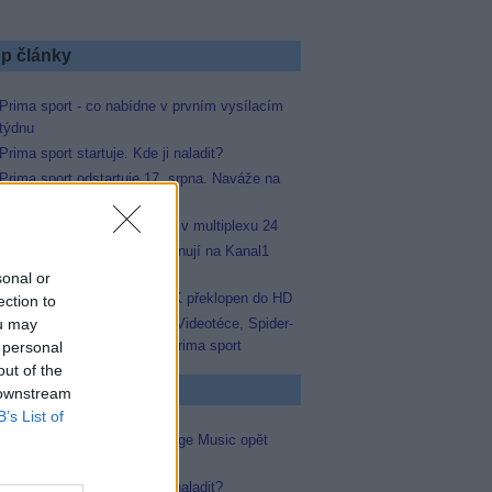
p články
Prima sport - co nabídne v prvním vysílacím
týdnu
Prima sport startuje. Kde ji naladit?
Prima sport odstartuje 17. srpna. Naváže na
stanici Sporty TV
Prima Sport začala testovat v multiplexu 24
Arena Sport 1 a 2 se přejmenují na Kanal1
Sport a Kanal1 Xtra
sonal or
Skylink: FILMBOX+ One SK překlopen do HD
ection to
ou may
MAGENTA TV: Novinka ve Videotéce, Spider-
Man maraton i nový kanál Prima sport
 personal
out of the
p známky
 downstream
B’s List of
Ochutnávka skončila. Vantage Music opět
opustil satelit
Prima sport startuje. Kde ji naladit?