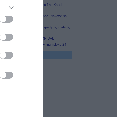
Arena Sport 1 a 2 se přejmenují na Kanal1
Sport a Kanal1 Xtra
Prima sport odstartuje 17. srpna. Naváže na
stanici Sporty TV
Nejvíce čtenářů si myslí, že sporty by měly být
na jednom místě
Black FM v multiplexu COLOR DAB
Prima Sport začala testovat v multiplexu 24
 program
5 Zázraky přírody
0 Chalupáři (4/11)
5 Všechnopárty
0 Královna Viktorie
5 Orel přistál
5 Instagram: trh marnosti
0 Mumie se vrací
5 Pacific Rim: Povstání