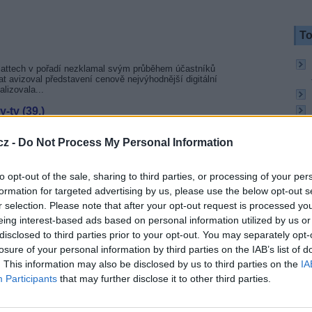
To
. Sattech v pořadí nezklamal svým průběhem účastníků
at avizoval představení cenově nejvýhodnější digitální
alizovala...
-tv (39.)
odul - Zeta CAM
cz -
Do Not Process My Personal Information
to opt-out of the sale, sharing to third parties, or processing of your per
zv. referenčních programů.
formation for targeted advertising by us, please use the below opt-out s
r selection. Please note that after your opt-out request is processed y
eing interest-based ads based on personal information utilized by us or
disclosed to third parties prior to your opt-out. You may separately opt-
ho Galaxie Sport
To
losure of your personal information by third parties on the IAB’s list of
. This information may also be disclosed by us to third parties on the
IA
a výhodnou cenu.
Participants
that may further disclose it to other third parties.
ňte