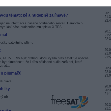
01:0
 než 180 tisíci domácnostech, pokračuje plánované
20:1
du tématické a hudebně zajímavé?
21:3
22:4
ejen na informaci z našeho oblíbeného serveru Parabola o
ysílání části hudebního multiplexu X-TRA.
20:1
amal
21:2
22:3
ušky satelitního příjmu
20:0
k
21:0
21:
, že TV PRIMA již drahnou dobu vysílá přes satelit je obecně
ýt skutečnost, že i přes nákladné audio zařízení, které
tnat...
20:3
22:0
ch přijímačů
23:0
lí hlava...
20:0
bliky
20:3
21:1
ký trh
20:3
21:1
azníky