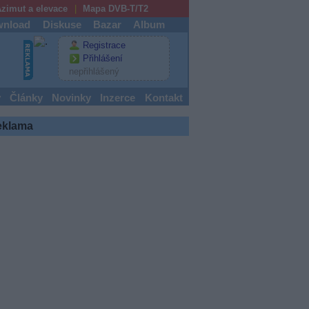
zimut a elevace
Mapa DVB-T/T2
nload
Diskuse
Bazar
Album
Registrace
Přihlášení
nepřihlášený
y
Články
Novinky
Inzerce
Kontakt
eklama