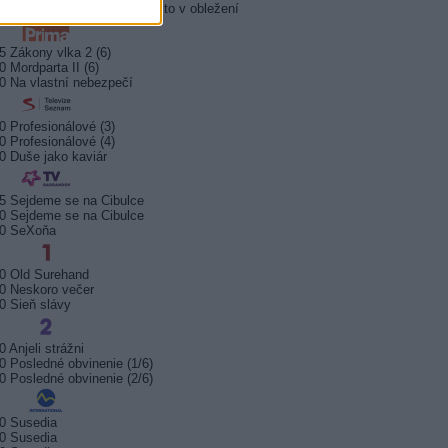
5 Policejní akademie 6: Město v obležení
5 Zákony vlka 2 (6)
0 Mordparta II (6)
0 Na vlastní nebezpečí
0 Profesionálové (3)
0 Profesionálové (4)
0 Duše jako kaviár
5 Sejdeme se na Cibulce
0 Sejdeme se na Cibulce
50 SeXoňa
0 Old Surehand
0 Neskoro večer
0 Sieň slávy
0 Anjeli strážni
0 Posledné obvinenie (1/6)
0 Posledné obvinenie (2/6)
0 Susedia
0 Susedia