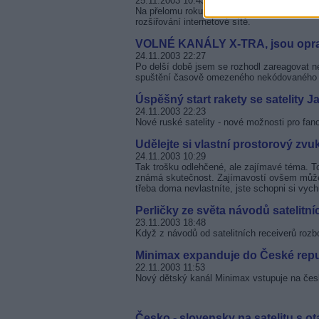
25.11.2003 10:43
Na přelomu roku Karnevalu dostupný ve více
rozšiřování internetové sítě.
VOLNÉ KANÁLY X-TRA, jsou oprav
24.11.2003 22:27
Po delší době jsem se rozhodl zareagovat n
spuštění časově omezeného nekódovaného v
Úspěšný start rakety se satelity J
24.11.2003 22:23
Nové ruské satelity - nové možnosti pro fano
Udělejte si vlastní prostorový zvu
24.11.2003 10:29
Tak trošku odlehčené, ale zajímavé téma. To
známá skutečnost. Zajímavostí ovšem může b
třeba doma nevlastníte, jste schopni si vychu
Perličky ze světa návodů satelitní
23.11.2003 18:48
Když z návodů od satelitních receiverů rozbo
Minimax expanduje do České repu
22.11.2003 11:53
Nový dětský kanál Minimax vstupuje na čes
Česko - slovensky na satelitu s ot