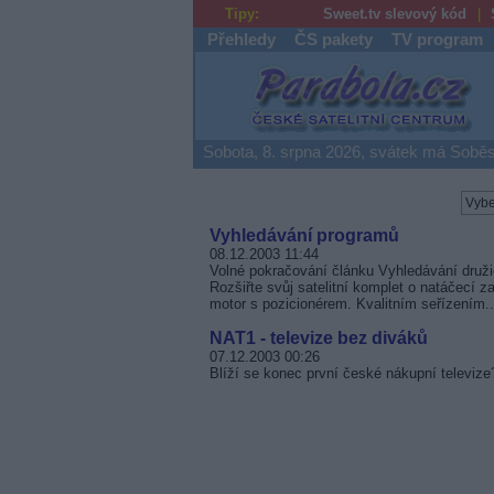
Tipy:
Sweet.tv slevový kód
Přehledy
ČS pakety
TV program
Parabola.cz
Sobota, 8. srpna 2026, svátek má Soběs
Vyhledávání programů
08.12.2003 11:44
Volné pokračování článku Vyhledávání družic
Rozšiřte svůj satelitní komplet o natáčecí z
motor s pozicionérem. Kvalitním seřízením..
NAT1 - televize bez diváků
07.12.2003 00:26
Blíží se konec první české nákupní televize