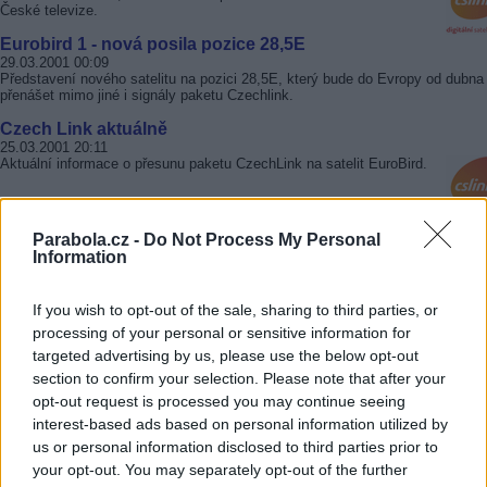
České televize.
Eurobird 1 - nová posila pozice 28,5E
29.03.2001 00:09
Představení nového satelitu na pozici 28,5E, který bude do Evropy od dubna
přenášet mimo jiné i signály paketu Czechlink.
Czech Link aktuálně
25.03.2001 20:11
Aktuální informace o přesunu paketu CzechLink na satelit EuroBird.
Sport ze satelitu
Parabola.cz -
Do Not Process My Personal
23.03.2001 00:12
Information
Základní přehled vysílání nejzajímavějších sportovních přenosů. Poradíme 
kde hledat své oblíbené sporty.
If you wish to opt-out of the sale, sharing to third parties, or
Zahraniční placená TV
processing of your personal or sensitive information for
15.03.2001 21:48
Popis nejzajímavějších systémů a možnosti příjmu.
targeted advertising by us, please use the below opt-out
section to confirm your selection. Please note that after your
NOVA přes satelit?
opt-out request is processed you may continue seeing
14.03.2001 01:48
Zajímavé otázky a odpovědi z pořadu Volejte řediteli na TV NOVA - ze dne
interest-based ads based on personal information utilized by
10.3.2001
us or personal information disclosed to third parties prior to
Philips + regiony UPC
your opt-out. You may separately opt-out of the further
14.03.2001 01:46