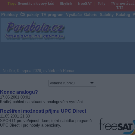
Tipy:
Sweet.tv slevový kód
Skylink
freeSAT
Telly
TV srovnávač
T/T2
Přehledy
ČS pakety
TV program
Vysílače
Galerie
Satelity
Katalog
P
Parabola.cz
Neděle, 9. srpna 2026, svátek má Roman
Konec analogu?
17.05.2001 00:01
Krátký pohled na situaci v analogovém vysílání.
Rozšíření možností příjmu UPC Direct
11.05.2001 21:30
SPORT1 pro veřejnost, kompletní nabídka programů
UPC Direct i pro hotely a penziony.