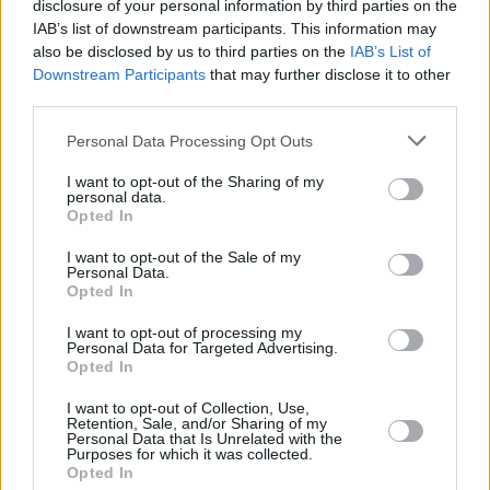
disclosure of your personal information by third parties on the
Většina diváků si pořídila UPC Direct se satelitním přijímačem Philips a využ
IAB’s list of downstream participants. This information may
maximálně 22 programů určených pro ČR plus volné programy z Astry. K dal
programům v paketu UPC Direct nemá divák přístup. Co tomu brání?
also be disclosed by us to third parties on the
IAB’s List of
Downstream Participants
that may further disclose it to other
Erotika a porno ze satelitu
third parties.
12.03.2001 21:47
Porno po celých 24 hodiny denně? Ano, i takové stanice na satelitním nebi
nalezneme. Pokud začneme hovořit o erotice v minulosti, mnozí si vzpomen
Personal Data Processing Opt Outs
počátek 90.let, kdy byl trh zaplaven spoustou časopisů s erotickou tématikou
Bylo to něco...
I want to opt-out of the Sharing of my
personal data.
Přijímač UPC Philips v praxi
Opted In
12.03.2001 21:46
Jaké jsou výhody a nevýhody tohoto přijímače? Co všechno s ním lze sledo
Na tyto a další otázky se Vám pokusíme zodpovědět v následujícím příspěv
I want to opt-out of the Sale of my
krátkodobém zkoumání přijímače Philips.
Personal Data.
Opted In
1
...
410
411
412
413
414
I want to opt-out of processing my
Personal Data for Targeted Advertising.
Opted In
Parabola.cz
- web o satelitní, terestrické a kabelové televizi, © 2000–202
•
O webu parabola.cz
•
O souborech cookies
•
Inzerce
•
Kontakt
I want to opt-out of Collection, Use,
•
Dovolená u moře
•
Bazény
Retention, Sale, and/or Sharing of my
Personal Data that Is Unrelated with the
Purposes for which it was collected.
Opted In