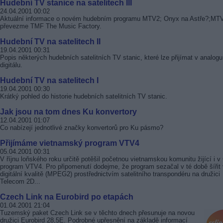
Hudební TV stanice na satelitech III
24.04.2001 00:02
Aktuální informace o novém hudebním programu MTV2; Onyx na Astře?;MT
převezme TMF The Music Factory.
Hudební TV na satelitech II
19.04.2001 00:31
Popis některých hudebních satelitních TV stanic, které lze přijímat v analogu
digitálu.
Hudební TV na satelitech I
19.04.2001 00:30
Krátký pohled do historie hudebních satelitních TV stanic.
Jak jsou na tom dnes Ku konvertory
12.04.2001 01:07
Co nabízejí jednotlivé značky konvertorů pro Ku pásmo?
Přijímáme vietnamský program VTV4
05.04.2001 00:31
V říjnu loňského roku určitě potěšil početnou vietnamskou komunitu žijící i v
program VTV4. Pro připomenutí dodejme, že program sezačal v té době šířit 
digitální kvalitě (MPEG2) prostřednictvím satelitního transpondéru na družici
Telecom 2D...
Czech Link na Eurobird po etapách
01.04.2001 21:04
Tuzemský paket Czech Link se v těchto dnech přesunuje na novou
družici Eurobird 28,5E. Podrobné upřesnění na základě informací