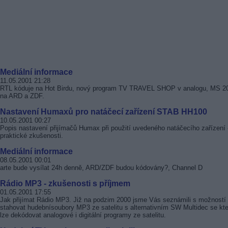
Mediální informace
11.05.2001 21:28
RTL kóduje na Hot Birdu, nový program TV TRAVEL SHOP v analogu, MS 2
na ARD a ZDF.
Nastavení Humaxů pro natáčecí zařízení STAB HH100
10.05.2001 00:27
Popis nastavení přijímačů Humax při použití uvedeného natáčecího zařízení 
praktické zkušenosti.
Mediální informace
08.05.2001 00:01
arte bude vysílat 24h denně, ARD/ZDF budou kódovány?, Channel D
Rádio MP3 - zkušenosti s příjmem
01.05.2001 17:55
Jak přijímat Rádio MP3. Již na podzim 2000 jsme Vás seznámili s možností
stahovat hudebnísoubory MP3 ze satelitu s alternativním SW Multidec se kt
lze dekódovat analogové i digitální programy ze satelitu.