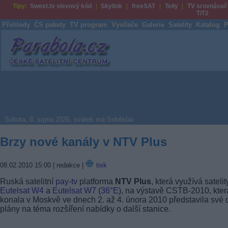
Tipy:
Sweet.tv slevový kód
Skylink
freeSAT
Telly
TV srovnávač
T/T2
Přehledy
ČS pakety
TV program
Vysílače
Galerie
Satelity
Katalog
P
Parabola.cz
Sobota, 8. srpna 2026, svátek má Soběslav
Brzy nové kanály v NTV Plus
08.02.2010 15:00
| redakce |
tisk
Ruská satelitní
pay-tv
platforma
NTV Plus
, která využívá satelit
Eutelsat W4
a
Eutelsat W7
(
36°E
), na výstavě CSTB-2010, kter
konala v Moskvě ve dnech 2. až 4. února 2010 představila své 
plány na téma rozšíření nabídky o další stanice.