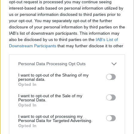
opt-out request is processed you may continue seeing
Klementa 869, Mladá Boleslav II)
interest-based ads based on personal information utilized by
06.08.2026 -
Bosch Powertrain s.r.o. Jihlava • CNC operátor• mzda 48
Kč • náborový bonus 50.000 Kč • příspěvek na ubytování (Jihlava, ok
us or personal information disclosed to third parties prior to
Jihlava)
your opt-out. You may separately opt-out of the further
06.08.2026 -
Bosch Powertrain s.r.o. • montážní dělník • mzda 44.700
disclosure of your personal information by third parties on the
týdenní zálohy na mzdu 2.000 Kč (Jihlava, okres Jihlava)
IAB’s list of downstream participants. This information may
... další nabídky zaměstnání
also be disclosed by us to third parties on the
IAB’s List of
Downstream Participants
that may further disclose it to other
third parties.
Vybrané články
Personal Data Processing Opt Outs
I want to opt-out of the Sharing of my
personal data.
Opted In
I want to opt-out of the Sale of my
Personal Data.
Opted In
Prima sport - co nabídne v prvním
Kdy a kde bude Prima sport k
vysílacím týdnu
naladění na Skylinku
I want to opt-out of processing my
Personal Data for Targeted Advertising.
Opted In
Parabola.cz
- web o satelitní, terestrické a kabelové televizi, © 2000–202