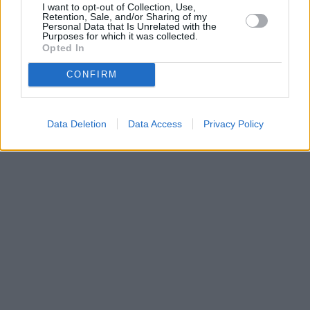
I want to opt-out of Collection, Use,
•
O webu parabola.cz
•
O souborech cookies
•
Inzerce
•
Kontakt
Retention, Sale, and/or Sharing of my
•
Dovolená u moře
•
Bazény
Personal Data that Is Unrelated with the
Purposes for which it was collected.
Opted In
CONFIRM
Data Deletion
Data Access
Privacy Policy