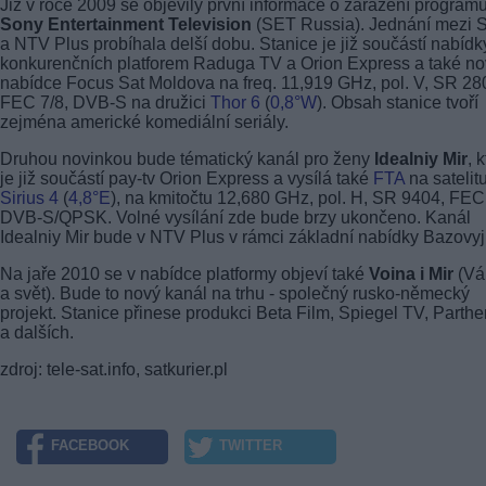
Již v roce 2009 se objevily první informace o zařazení program
Sony Entertainment Television
(SET Russia). Jednání mezi 
a NTV Plus probíhala delší dobu. Stanice je již součástí nabídk
konkurenčních platforem Raduga TV a Orion Express a také no
nabídce Focus Sat Moldova na freq. 11,919 GHz, pol. V, SR 28
FEC 7/8, DVB-S na družici
Thor 6
(
0,8°W
). Obsah stanice tvoří
zejména americké komediální seriály.
Druhou novinkou bude tématický kanál pro ženy
Idealniy Mir
, 
je již součástí pay-tv Orion Express a vysílá také
FTA
na satelit
Sirius 4
(
4,8°E
), na kmitočtu 12,680 GHz, pol. H, SR 9404, FEC
DVB-S/QPSK. Volné vysílání zde bude brzy ukončeno. Kanál
Idealniy Mir bude v NTV Plus v rámci základní nabídky Bazovyj
Na jaře 2010 se v nabídce platformy objeví také
Voina i Mir
(Vá
a svět). Bude to nový kanál na trhu - společný rusko-německý
projekt. Stanice přinese produkci Beta Film, Spiegel TV, Parth
a dalších.
zdroj: tele-sat.info, satkurier.pl
FACEBOOK
TWITTER