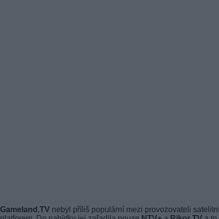
Gameland.TV
nebyl příliš populární mezi provozovateli satelitn
platforem. Do nabídky jej zařadila pouze
NTV+
a
Rikor TV
a to