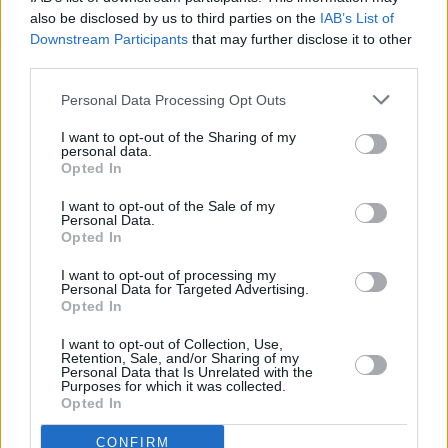
also be disclosed by us to third parties on the
IAB’s List of
Downstream Participants
that may further disclose it to other
third parties.
Personal Data Processing Opt Outs
Prima sport - co nabídne v prvním
Kdy a kde bude Prima sport k
I want to opt-out of the Sharing of my
vysílacím týdnu
naladění na Skylinku
personal data.
Opted In
I want to opt-out of the Sale of my
Personal Data.
Opted In
I want to opt-out of processing my
Personal Data for Targeted Advertising.
Opted In
Parabola.cz
- web o satelitní, terestrické a kabelové televizi, © 2000–202
•
O webu parabola.cz
•
O souborech cookies
•
Inzerce
•
Kontakt
I want to opt-out of Collection, Use,
•
Dovolená u moře
•
Bazény
Retention, Sale, and/or Sharing of my
Personal Data that Is Unrelated with the
Purposes for which it was collected.
Opted In
CONFIRM