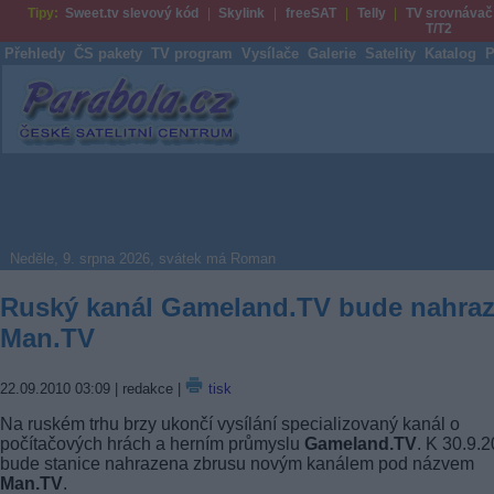
Tipy:
Sweet.tv slevový kód
Skylink
freeSAT
Telly
TV srovnávač
T/T2
Přehledy
ČS pakety
TV program
Vysílače
Galerie
Satelity
Katalog
P
Parabola.cz
Neděle, 9. srpna 2026, svátek má Roman
Ruský kanál Gameland.TV bude nahra
Man.TV
22.09.2010 03:09
| redakce |
tisk
Na ruském trhu brzy ukončí vysílání specializovaný kanál o
počítačových hrách a herním průmyslu
Gameland.TV
. K 30.9.
bude stanice nahrazena zbrusu novým kanálem pod názvem
Man.TV
.