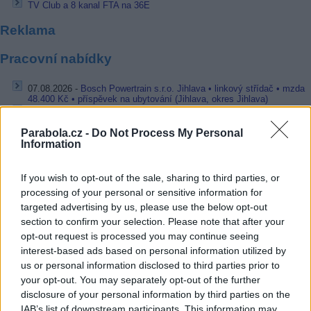
TV Club a 8 kanal FTA na 36E
Reklama
Pracovní nabídky
07.08.2026 -
Bosch Powertrain s.r.o. Jihlava • linkový střídač • mzda
48.400 Kč • příspěvek na ubytování (Jihlava, okres Jihlava)
07.08.2026 -
Bosch Powertrain s.r.o. Jihlava • obsluha CNC strojů • 
48.400 Kč • náborový bonus 50.000 Kč • příspěvek na ubytování (Jihl
Parabola.cz -
Do Not Process My Personal
okres Jihlava)
Information
06.08.2026 -
Bosch Powertrain s.r.o. Jihlava • CNC operátor• mzda 48
Kč • náborový bonus 50.000 Kč • příspěvek na ubytování (Jihlava, ok
Jihlava)
If you wish to opt-out of the sale, sharing to third parties, or
06.08.2026 -
Bosch Powertrain s.r.o. • montážní dělník • mzda 44.700
processing of your personal or sensitive information for
týdenní zálohy na mzdu 2.000 Kč (Jihlava, okres Jihlava)
06.08.2026 -
Bosch Powertrain s.r.o. Jihlava • práce ve skladu • mzda
targeted advertising by us, please use the below opt-out
48.400 Kč • náborový bonus 50.000 Kč • ubytování (Jihlava, okres Jih
section to confirm your selection. Please note that after your
... další nabídky zaměstnání
opt-out request is processed you may continue seeing
interest-based ads based on personal information utilized by
us or personal information disclosed to third parties prior to
Vybrané články
your opt-out. You may separately opt-out of the further
disclosure of your personal information by third parties on the
IAB’s list of downstream participants. This information may