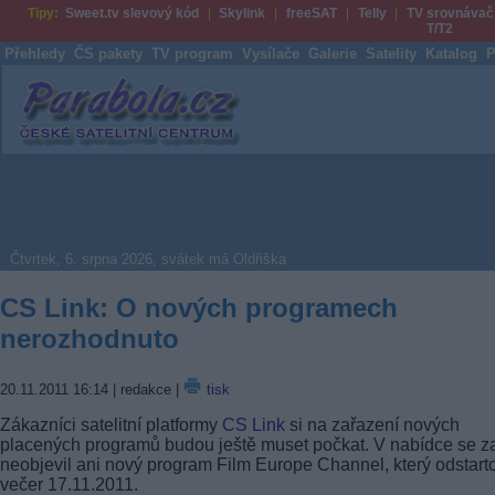
Tipy:
Sweet.tv slevový kód
Skylink
freeSAT
Telly
TV srovnávač
T/T2
Přehledy
ČS pakety
TV program
Vysílače
Galerie
Satelity
Katalog
P
Parabola.cz
Čtvrtek, 6. srpna 2026, svátek má Oldřiška
CS Link: O nových programech
nerozhodnuto
20.11.2011 16:14
| redakce |
tisk
Zákazníci satelitní platformy
CS Link
si na zařazení nových
placených programů budou ještě muset počkat. V nabídce se z
neobjevil ani nový program Film Europe Channel, který odstart
večer 17.11.2011.