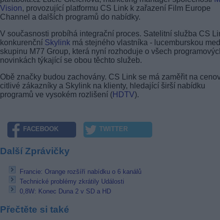
Vision
, provozující platformu CS Link k zařazení Film Europe
Channel a dalších programů do nabídky.
V současnosti probíhá integrační proces. Satelitní služba CS Li
konkurenční
Skylink
má stejného vlastníka - lucemburskou med
skupinu M77 Group, která nyní rozhoduje o všech programovýc
novinkách týkající se obou těchto služeb.
Obě značky budou zachovány. CS Link se má zaměřit na ceno
citlivé zákazníky a Skylink na klienty, hledající širší nabídku
programů ve vysokém rozlišení (
HDTV
).
FACEBOOK
TWITTER
Další Zprávičky
Francie: Orange rozšíří nabídku o 6 kanálů
Technické problémy zkrátily Události
0,8W: Konec Duna 2 v SD a HD
Přečtěte si také