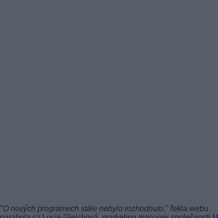
"
O nových programech stále nebylo rozhodnuto
," řekla webu
parabola.cz Lucie Gleichová, marketing manager společnosti
M