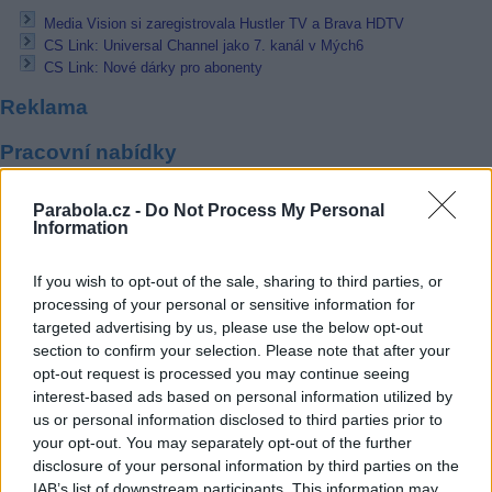
Media Vision si zaregistrovala Hustler TV a Brava HDTV
CS Link: Universal Channel jako 7. kanál v Mých6
CS Link: Nové dárky pro abonenty
Reklama
Pracovní nabídky
06.08.2026 -
Bosch Powertrain s.r.o. Jihlava • CNC operátor• mzda 48
Parabola.cz -
Do Not Process My Personal
Kč • náborový bonus 50.000 Kč • příspěvek na ubytování (Jihlava, ok
Information
Jihlava)
06.08.2026 -
Bosch Powertrain s.r.o. • montážní dělník • mzda 44.700
týdenní zálohy na mzdu 2.000 Kč (Jihlava, okres Jihlava)
If you wish to opt-out of the sale, sharing to third parties, or
06.08.2026 -
Bosch Powertrain s.r.o. Jihlava • práce ve skladu • mzda
processing of your personal or sensitive information for
48.400 Kč • náborový bonus 50.000 Kč • ubytování (Jihlava, okres Jih
targeted advertising by us, please use the below opt-out
06.08.2026 -
Bosch Powertrain s.r.o. Jihlava • střídač • mzda 48.400 
příspěvek na ubytování (Jihlava, okres Jihlava)
section to confirm your selection. Please note that after your
06.08.2026 -
Bosch Powertrain s.r.o. • seřizování strojů • mzda 48.400
opt-out request is processed you may continue seeing
náborový bonus 100.000 Kč • ubytování (Jihlava, okres Jihlava)
interest-based ads based on personal information utilized by
... další nabídky zaměstnání
us or personal information disclosed to third parties prior to
your opt-out. You may separately opt-out of the further
disclosure of your personal information by third parties on the
Vybrané články
IAB’s list of downstream participants. This information may