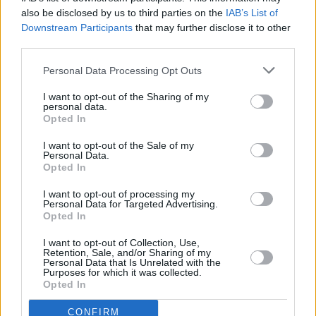
also be disclosed by us to third parties on the
IAB’s List of
Downstream Participants
that may further disclose it to other
third parties.
Personal Data Processing Opt Outs
I want to opt-out of the Sharing of my
personal data.
Prima sport - co nabídne v prvním
Kdy a kde bude Prima sport k
Opted In
vysílacím týdnu
naladění na Skylinku
I want to opt-out of the Sale of my
Personal Data.
Opted In
I want to opt-out of processing my
Personal Data for Targeted Advertising.
Opted In
Parabola.cz
- web o satelitní, terestrické a kabelové televizi, © 2000–202
•
O webu parabola.cz
•
O souborech cookies
•
Inzerce
•
Kontakt
I want to opt-out of Collection, Use,
•
Dovolená u moře
•
Bazény
Retention, Sale, and/or Sharing of my
Personal Data that Is Unrelated with the
Purposes for which it was collected.
Opted In
CONFIRM