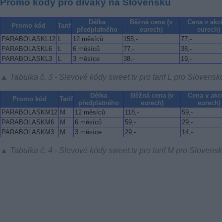
Promo kódy pro diváky na Slovensku
Délka
Běžná cena (v
Cena v akci
Promo kód
Tarif
předplatného
eurech)
eurech)
PARABOLASKL12
L
12 měsíců
155,-
77,-
PARABOLASKL6
L
6 měsíců
77,-
38,-
PARABOLASKL3
L
3 měsíce
38,-
19,-
▲ Tabulka č. 3 - Slevové kódy sweet.tv pro tarif L pro Slovensk
Délka
Běžná cena (v
Cena v akci
Promo kód
Tarif
předplatného
eurech)
eurech)
PARABOLASKM12
M
12 měsíců
118,-
59,-
PARABOLASKM6
M
6 měsíců
59,-
29,-
PARABOLASKM3
M
3 měsíce
29,-
14,-
▲ Tabulka č. 4 - Slevové kódy sweet.tv pro tarif M pro Slovens