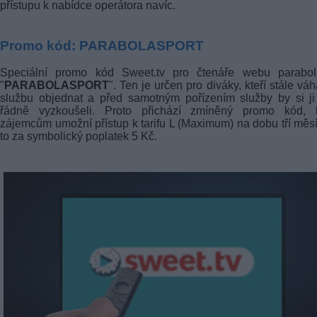
přístupu k nabídce operátora navíc.
Promo kód: PARABOLASPORT
Speciální promo kód Sweet.tv pro čtenáře webu parabola
"
PARABOLASPORT
". Ten je určen pro diváky, kteří stále váha
službu objednat a před samotným pořízením služby by si ji
řádně vyzkoušeli. Proto přichází zmíněný promo kód, k
zájemcům umožní přístup k tarifu L (Maximum) na dobu tří měs
to za symbolický poplatek 5 Kč.