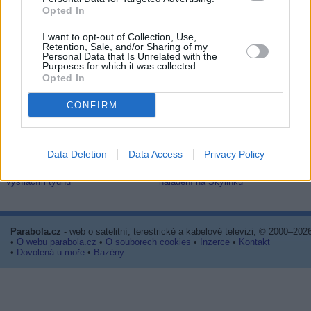
... další nabídky zaměstnání
Opted In
I want to opt-out of Collection, Use,
Vybrané články
Retention, Sale, and/or Sharing of my
Personal Data that Is Unrelated with the
Purposes for which it was collected.
Opted In
CONFIRM
Data Deletion
Data Access
Privacy Policy
Prima sport - co nabídne v prvním
Kdy a kde bude Prima sport k
vysílacím týdnu
naladění na Skylinku
Parabola.cz
- web o satelitní, terestrické a kabelové televizi, © 2000–202
•
O webu parabola.cz
•
O souborech cookies
•
Inzerce
•
Kontakt
•
Dovolená u moře
•
Bazény