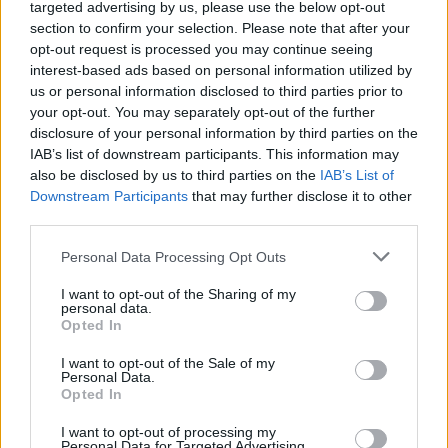
targeted advertising by us, please use the below opt-out
section to confirm your selection. Please note that after your
Přečtěte si také
opt-out request is processed you may continue seeing
interest-based ads based on personal information utilized by
Eurosport Wimbledon 4K opět v nabídce Antik TV
us or personal information disclosed to third parties prior to
Lepší.TV přidává chytré funkce, nové stanice a posiluje stabilitu služ
your opt-out. You may separately opt-out of the further
Hudební televize Vantage již u nás. V nabídce Lepší.TV
disclosure of your personal information by third parties on the
IAB’s list of downstream participants. This information may
Reklama
also be disclosed by us to third parties on the
IAB’s List of
Downstream Participants
that may further disclose it to other
Pracovní nabídky
third parties.
07.08.2026 -
Bosch Powertrain s.r.o. Jihlava • linkový střídač • mzda
Personal Data Processing Opt Outs
48.400 Kč • příspěvek na ubytování (Jihlava, okres Jihlava)
07.08.2026 -
Bosch Powertrain s.r.o. Jihlava • obsluha CNC strojů • 
I want to opt-out of the Sharing of my
48.400 Kč • náborový bonus 50.000 Kč • příspěvek na ubytování (Jihl
personal data.
okres Jihlava)
Opted In
07.08.2026 -
Specialista pro elektronická zařízení údržby (m/ž) (tř. Vá
Klementa 869, Mladá Boleslav II)
I want to opt-out of the Sale of my
06.08.2026 -
Bosch Powertrain s.r.o. Jihlava • CNC operátor• mzda 48
Personal Data.
Kč • náborový bonus 50.000 Kč • příspěvek na ubytování (Jihlava, ok
Opted In
Jihlava)
06.08.2026 -
Bosch Powertrain s.r.o. • montážní dělník • mzda 44.700
týdenní zálohy na mzdu 2.000 Kč (Jihlava, okres Jihlava)
I want to opt-out of processing my
Personal Data for Targeted Advertising.