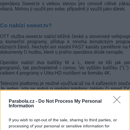
operátora Sweet.tv s velkou slevou pro cenově citlivé záka
vítaná. Mohou ji využít pro sebe, případně ji využít jako dárek.
Co nabízí sweet.tv?
OTT služba sweet.tv nabízí běžné české a slovenské veřejnop
a komerční programy, přístup k mnoha tematickým progr
různých žánrů. Nechybí ani vlastní FAST kanály zaměřené na f
dokumenty či hudbu, které u jiného operátora divák nenajde.
Operátor nabízí dva balíčky M a L, které se liší jak po
programů, tak pochopitelně i cenou. Ve vyšším balíčku ("L")
celkem 4 programy v Ultra HD rozlišení ve formátu 4K.
Televizní platformu je možné využívat až na 4 zařízeních souč
Je jedno, zda se jedná o mobilní telefony, tablety či smart TV
plynulé používání sweet.tv je nutné internetové připojení o rych
alespoň 3 Mbit/s.
Parabola.cz -
Do Not Process My Personal
Information
redakce
If you wish to opt-out of the sale, sharing to third parties, or
processing of your personal or sensitive information for
FACEBOOK
TWITTER