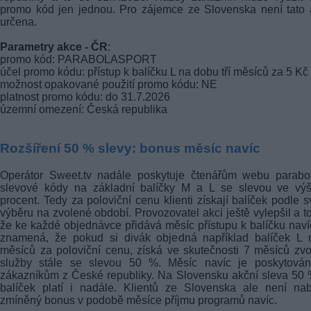
promo kód jen jednou. Pro zájemce ze Slovenska není tato
určena.
Parametry akce - ČR
:
promo kód: PARABOLASPORT
účel promo kódu: přístup k balíčku L na dobu tří měsíců za 5 Kč
možnost opakované použití promo kódu: NE
platnost promo kódu: do 31.7.2026
územní omezení: Česká republika
Rozšíření 50 % slevy: bonus měsíc navíc
Operátor Sweet.tv nadále poskytuje čtenářům webu parabol
slevové kódy na základní balíčky M a L se slevou ve výš
procent. Tedy za poloviční cenu klienti získají balíček podle 
výběru na zvolené období. Provozovatel akci ještě vylepšil a to
že ke každé objednávce přidává měsíc přístupu k balíčku naví
znamená, že pokud si divák objedná například balíček L 
měsíců za poloviční cenu, získá ve skutečnosti 7 měsíců zv
služby stále se slevou 50 %. Měsíc navíc je poskytován
zákazníkům z České republiky. Na Slovensku akční sleva 50
balíček platí i nadále. Klientů ze Slovenska ale není na
zmíněný bonus v podobě měsíce příjmu programů navíc.