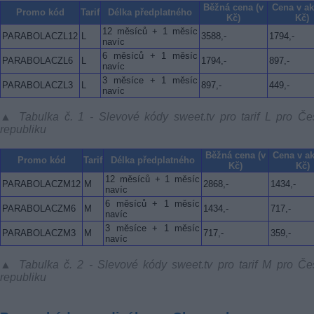
Běžná cena (v
Cena v ak
Promo kód
Tarif
Délka předplatného
Kč)
Kč)
12 měsíců + 1 měsíc
PARABOLACZL12
L
3588,-
1794,-
navíc
6 měsíců + 1 měsíc
PARABOLACZL6
L
1794,-
897,-
navíc
3 měsíce + 1 měsíc
PARABOLACZL3
L
897,-
449,-
navíc
▲ Tabulka č. 1 - Slevové kódy sweet.tv pro tarif L pro Č
republiku
Běžná cena (v
Cena v ak
Promo kód
Tarif
Délka předplatného
Kč)
Kč)
12 měsíců + 1 měsíc
PARABOLACZM12
M
2868,-
1434,-
navíc
6 měsíců + 1 měsíc
PARABOLACZM6
M
1434,-
717,-
navíc
3 měsíce + 1 měsíc
PARABOLACZM3
M
717,-
359,-
navíc
▲ Tabulka č. 2 - Slevové kódy sweet.tv pro tarif M pro Č
republiku