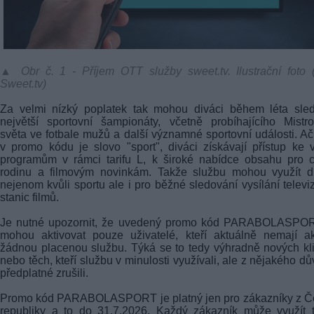
▲ Obr č. 1 - Příjem OTT služby sweet.tv. Ilustrační foto (
Sweet.tv)
Za velmi nízký poplatek tak mohou diváci během léta sled
největší sportovní šampionáty, včetně probíhajícího Mistro
světa ve fotbale mužů a další významné sportovní události. Ač
v promo kódu je slovo "sport", diváci získávají přístup ke
programům v rámci tarifu L, k široké nabídce obsahu pro 
rodinu a filmovým novinkám. Takže službu mohou využít di
nejenom kvůli sportu ale i pro běžné sledování vysílání televi
stanic filmů.
Je nutné upozornit, že uvedený promo kód PARABOLASPOR
mohou aktivovat pouze uživatelé, kteří aktuálně nemají ak
žádnou placenou službu. Týká se to tedy výhradně nových kl
nebo těch, kteří službu v minulosti využívali, ale z nějakého d
předplatné zrušili.
Promo kód PARABOLASPORT je platný jen pro zákazníky z Č
republiky a to do 31.7.2026. Každý zákazník může využít 