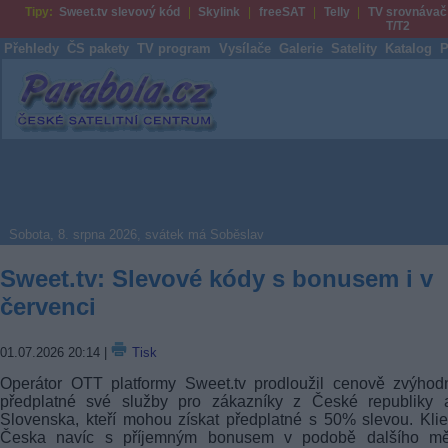
Tipy:
Sweet.tv slevový kód
Skylink
freeSAT
Telly
TV srovnávač
T/T2
Přehledy
ČS pakety
TV program
Vysílače
Galerie
Satelity
Katalog
P
Parabola.cz
Sobota, 8. srpna 2026, svátek má Soběslav
Sweet.tv: Slevové kódy s bonusem i v
červenci
01.07.2026 20:14
|
Tisk
Operátor OTT platformy Sweet.tv prodloužil cenově zvýhod
předplatné své služby pro zákazníky z České republiky 
Slovenska, kteří mohou získat předplatné s 50% slevou. Klie
Česka navíc s příjemným bonusem v podobě dalšího mě