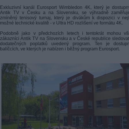
Exkluzivní kanál Eurosport Wimbledon 4K, který je dostup
Antik TV v Česku a na Slovensku, se výhradně zaměřuj
zmíněný tenisový turnaj, který je divákům k dispozici v nej
možné technické kvalitě - v Ultra HD rozlišení ve formátu 4K.
Podobně jako v předchozích letech i tentokrát mohou vši
zákazníci Antik TV na Slovensku a v České republice sledova
dodatečných poplatků uvedený program. Ten je dostup
balíčcích, ve kterých je nabízen i běžný program Eurosport.