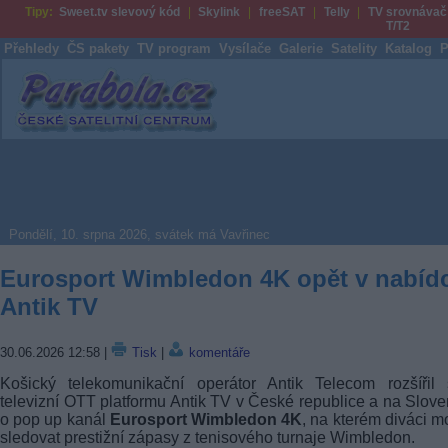
Tipy:
Sweet.tv slevový kód
Skylink
freeSAT
Telly
TV srovnávač
T/T2
Přehledy
ČS pakety
TV program
Vysílače
Galerie
Satelity
Katalog
P
Parabola.cz
Pondělí, 10. srpna 2026, svátek má Vavřinec
Eurosport Wimbledon 4K opět v nabíd
Antik TV
30.06.2026 12:58
|
Tisk
|
komentáře
Košický telekomunikační operátor Antik Telecom rozšířil 
televizní OTT platformu Antik TV v České republice a na Slov
o pop up kanál
Eurosport Wimbledon 4K
, na kterém diváci 
sledovat prestižní zápasy z tenisového turnaje Wimbledon.