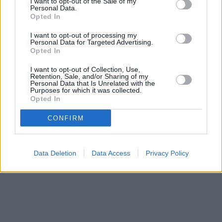
I want to opt-out of the Sale of my
Personal Data.
Opted In
I want to opt-out of processing my
Personal Data for Targeted Advertising.
Opted In
Prima sport - co nabídne v prvním
Kdy a kde bude Prima sport k
vysílacím týdnu
naladění na Skylinku
I want to opt-out of Collection, Use,
Retention, Sale, and/or Sharing of my
Personal Data that Is Unrelated with the
Purposes for which it was collected.
Opted In
Parabola.cz
- web o satelitní, terestrické a kabelové televizi, © 2000–202
•
O webu parabola.cz
•
O souborech cookies
•
Inzerce
•
Kontakt
•
Dovolená u moře
•
Bazény
CONFIRM
Data Deletion
Data Access
Privacy Policy