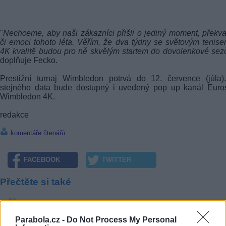
"
Nechceme, aby naši zákazníci přišli o jediný moment, překv
či emoci tohoto léta. Věřím, že dva týdny se světovým tenis
4K kvalitě budou pro ně skvělým startem do dovolenkové sez
doplňuje Fecko.
Prestižní turnaj Wimbledon potrvá do 12. července (júla)
stejného data bude dostupný i uvedený pop up kanál Euros
Wimbledon 4K.
redakce
komentáře čtenářů
FACEBOOK
TWITTER
Přečtěte si také
Lepší.TV přidává chytré funkce, nové stanice a posiluje stabilitu služ
Hudební televize Vantage již u nás. V nabídce Lepší.TV
Parabola.cz -
Do Not Process My Personal
MAGENTA TV se rozšiřuje o TN Live a Letní kino