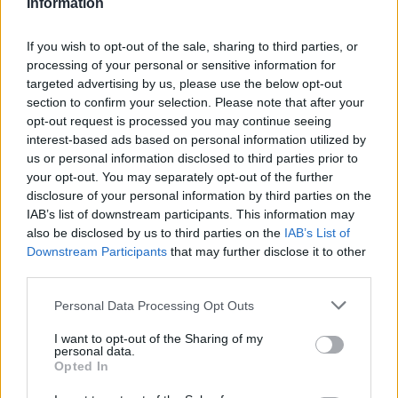
Information
Reklama
If you wish to opt-out of the sale, sharing to third parties, or
Pracovní nabídky
processing of your personal or sensitive information for
targeted advertising by us, please use the below opt-out
section to confirm your selection. Please note that after your
07.08.2026 -
Bosch Powertrain s.r.o. Jihlava • linkový střídač • mzda
48.400 Kč • příspěvek na ubytování (Jihlava, okres Jihlava)
opt-out request is processed you may continue seeing
07.08.2026 -
Bosch Powertrain s.r.o. Jihlava • obsluha CNC strojů • 
interest-based ads based on personal information utilized by
48.400 Kč • náborový bonus 50.000 Kč • příspěvek na ubytování (Jihl
us or personal information disclosed to third parties prior to
okres Jihlava)
your opt-out. You may separately opt-out of the further
06.08.2026 -
Bosch Powertrain s.r.o. Jihlava • CNC operátor• mzda 48
Kč • náborový bonus 50.000 Kč • příspěvek na ubytování (Jihlava, ok
disclosure of your personal information by third parties on the
Jihlava)
IAB’s list of downstream participants. This information may
06.08.2026 -
Bosch Powertrain s.r.o. • montážní dělník • mzda 44.700
also be disclosed by us to third parties on the
IAB’s List of
týdenní zálohy na mzdu 2.000 Kč (Jihlava, okres Jihlava)
Downstream Participants
that may further disclose it to other
06.08.2026 -
Bosch Powertrain s.r.o. Jihlava • práce ve skladu • mzda
48.400 Kč • náborový bonus 50.000 Kč • ubytování (Jihlava, okres Jih
third parties.
... další nabídky zaměstnání
Personal Data Processing Opt Outs
Vybrané články
I want to opt-out of the Sharing of my
personal data.
Opted In