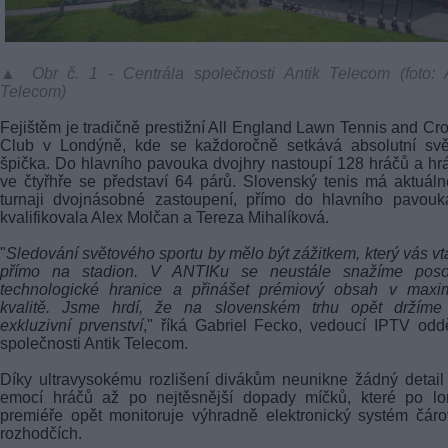
▲ Obr č. 1 - Centrála společnosti Antik Telecom (foto: A
Telecom)
Fejištěm je tradičně prestižní All England Lawn Tennis and Cr
Club v Londýně, kde se každoročně setkává absolutní svě
špička. Do hlavního pavouka dvojhry nastoupí 128 hráčů a hr
ve čtyřhře se představí 64 párů. Slovenský tenis má aktuál
turnaji dvojnásobné zastoupení, přímo do hlavního pavouk
kvalifikovala Alex Molčan a Tereza Mihalíková.
"
Sledování světového sportu by mělo být zážitkem, který vás v
přímo na stadion. V ANTIKu se neustále snažíme poso
technologické hranice a přinášet prémiový obsah v maxim
kvalitě. Jsme hrdí, že na slovenském trhu opět držíme 
exkluzivní prvenství
," říká Gabriel Fecko, vedoucí IPTV odd
společnosti Antik Telecom.
Díky ultravysokému rozlišení divákům neunikne žádný detail
emocí hráčů až po nejtěsnější dopady míčků, které po lo
premiéře opět monitoruje výhradně elektronický systém čár
rozhodčích.