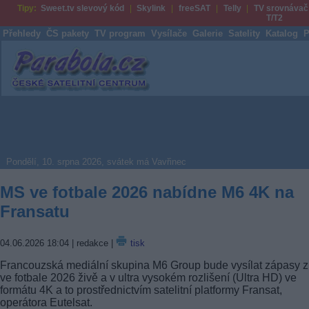
Tipy:
Sweet.tv slevový kód
Skylink
freeSAT
Telly
TV srovnávač
T/T2
Přehledy
ČS pakety
TV program
Vysílače
Galerie
Satelity
Katalog
P
Parabola.cz
Pondělí, 10. srpna 2026, svátek má Vavřinec
MS ve fotbale 2026 nabídne M6 4K na
Fransatu
04.06.2026 18:04
| redakce |
tisk
Francouzská mediální skupina M6 Group bude vysílat zápasy 
ve fotbale 2026 živě a v ultra vysokém rozlišení (Ultra HD) ve
formátu 4K a to prostřednictvím satelitní platformy Fransat,
operátora Eutelsat.