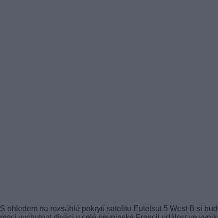
S ohledem na rozsáhlé pokrytí satelitu Eutelsat 5 West B si bu
moci vychutnat diváci v celé pevninské Francii událost ve vynika