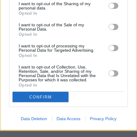
I want to opt-out of the Sharing of my
... další nabídky zaměstnání
personal data.
Opted In
Vybrané články
I want to opt-out of the Sale of my
Personal Data.
Opted In
I want to opt-out of processing my
Personal Data for Targeted Advertising.
Opted In
I want to opt-out of Collection, Use,
Retention, Sale, and/or Sharing of my
Personal Data that Is Unrelated with the
Purposes for which it was collected.
Prima sport - co nabídne v prvním
Kdy a kde bude Prima sport k
vysílacím týdnu
naladění na Skylinku
Opted In
CONFIRM
Parabola.cz
- web o satelitní, terestrické a kabelové televizi, © 2000–202
•
O webu parabola.cz
•
O souborech cookies
•
Inzerce
•
Kontakt
•
Dovolená u moře
•
Bazény
Data Deletion
Data Access
Privacy Policy