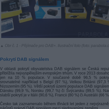
▲ Obr č. 1 - Přijímače pro DAB+. Ilustrační foto (foto: parabola.
Pokrytí DAB signálem
V oblasti pokrytí obyvatelstva DAB signálem se Česká repu
přiblížila nejvyspělejším evropským trhům. V roce 2013 dosah
jen na 10 % populace. V současné době 96,5 % pokryt
srovnatelné například s Belgií (97 %), Velkou Británii (97,3 
Nizozemím (95 %). Větší pokrytí území populace DAB signálem
Dánsku (99,9 %, Norsku (99,7 %) či Švýcarsku (99,5 %). N
slabší pokrytí je v Itálii (90,6 %), Francii (80 %) či Austrálii (66 %
Česko tak zaznamenalo během třinácti let jeden z nejvýrazně
nárůstů pokrytí DAB signálem mezi sledovanými zeměmi.