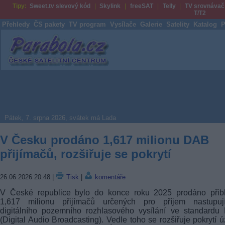
Tipy:
Sweet.tv slevový kód
Skylink
freeSAT
Telly
TV srovnávač
T/T2
Přehledy
ČS pakety
TV program
Vysílače
Galerie
Satelity
Katalog
P
Parabola.cz
Pátek, 7. srpna 2026, svátek má Lada
V Česku prodáno 1,617 milionu DAB
přijímačů, rozšiřuje se pokrytí
26.06.2026 20:48
|
Tisk
|
komentáře
V České republice bylo do konce roku 2025 prodáno přibl
1,617 milionu přijímačů určených pro příjem nastupují
digitálního pozemního rozhlasového vysílání ve standardu
(Digital Audio Broadcasting). Vedle toho se rozšiřuje pokrytí 