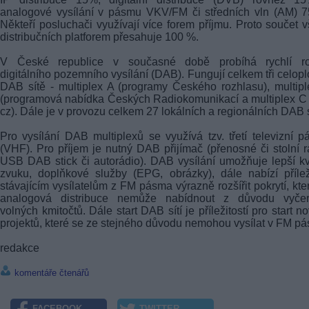
analogové vysílání v pásmu VKV/FM či středních vln (AM) 
Někteří posluchači využívají více forem příjmu. Proto součet 
distribučních platforem přesahuje 100 %.
V České republice v současné době probíhá rychlí ro
digitálního pozemního vysílání (DAB). Fungují celkem tři celop
DAB sítě - multiplex A (programy Českého rozhlasu), multip
(programová nabídka Českých Radiokomunikací a multiplex C
cz). Dále je v provozu celkem 27 lokálních a regionálních DAB sí
Pro vysílání DAB multiplexů se využívá tzv. třetí televizní 
(VHF). Pro příjem je nutný DAB přijímač (přenosné či stolní r
USB DAB stick či autorádio). DAB vysílání umožňuje lepší kv
zvuku, doplňkové služby (EPG, obrázky), dále nabízí přílež
stávajícím vysílatelům z FM pásma výrazně rozšířit pokrytí, kter
analogová distribuce nemůže nabídnout z důvodu vyčer
volných kmitočtů. Dále start DAB sítí je příležitostí pro start n
projektů, které se ze stejného důvodu nemohou vysílat v FM p
redakce
komentáře čtenářů
FACEBOOK
TWITTER