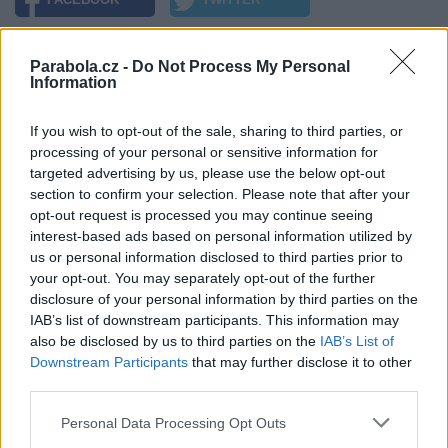
Přečtěte si také
Parabola.cz -
Do Not Process My Personal
Information
Rána pro operátory: Třetina čtenářů sdílí účet ke streamovací službě
Televize mění strategii: specializované kanály usnadňují výběr obsah
Lokální tvorba táhne: více než polovina televizní sledovanosti patří
If you wish to opt-out of the sale, sharing to third parties, or
českému obsahu
processing of your personal or sensitive information for
targeted advertising by us, please use the below opt-out
Reklama
section to confirm your selection. Please note that after your
opt-out request is processed you may continue seeing
Pracovní nabídky
interest-based ads based on personal information utilized by
us or personal information disclosed to third parties prior to
07.08.2026 -
Bosch Powertrain s.r.o. Jihlava • linkový střídač • mzda
48.400 Kč • příspěvek na ubytování (Jihlava, okres Jihlava)
your opt-out. You may separately opt-out of the further
07.08.2026 -
Bosch Powertrain s.r.o. Jihlava • obsluha CNC strojů • 
disclosure of your personal information by third parties on the
48.400 Kč • náborový bonus 50.000 Kč • příspěvek na ubytování (Jihl
IAB’s list of downstream participants. This information may
okres Jihlava)
also be disclosed by us to third parties on the
IAB’s List of
07.08.2026 -
Specialista pro elektronická zařízení údržby (m/ž) (tř. Vá
Klementa 869, Mladá Boleslav II)
Downstream Participants
that may further disclose it to other
06.08.2026 -
Bosch Powertrain s.r.o. Jihlava • CNC operátor• mzda 48
third parties.
Kč • náborový bonus 50.000 Kč • příspěvek na ubytování (Jihlava, ok
Jihlava)
Personal Data Processing Opt Outs
06.08.2026 -
Bosch Powertrain s.r.o. • montážní dělník • mzda 44.700
týdenní zálohy na mzdu 2.000 Kč (Jihlava, okres Jihlava)