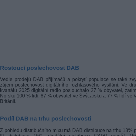
Rostoucí poslechovost DAB
Vedle prodejů DAB přijímačů a pokrytí populace se také zv
zájem poslechovost digitálního rozhlasového vysílání. Ve d
kvartálu 2025 digitální rádio poslouchalo 27 % obyvatel, zatí
Norsku 100 % lidí, 87 % obyvatel ve Švýcarsku a 77 % lidí ve 
Británii.
Podíl DAB na trhu poslechovosti
Z pohledu distribučního mixu má DAB distribuce na trhu 18% p
IP distribuce 15%, digitální distribuce (DVB) rovněž 1