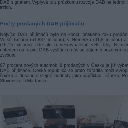
DAB signálem. Vyplývá to z průzkumu rozvoje DAB na jednotl
trzích.
Počty prodaných DAB přijímačů
Nejvíce DAB přijímačů bylo na konci loňského roku prodán
Velké Británii (61,887 milionu), v Německu (31,8 milionu) a I
(16,15 milionu). Jde ale o nesrovnatelně větší trhy. Nicm
ohledem na rozvoj DAB vysílání u nás se zájem o pozemní ro
zvyšuje.
97 procent nových automobilů prodaných v Česku je již vyb
DAB přijímače. Česká republika se proto zařadila mezi evro
špičku a dosahuje stejné hodnoty jako například Dánsko, Po
Slovensko či Maďarsko.