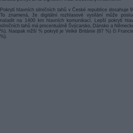
Pokrytí hlavních silničních tahů v České republice dosahuje 
To znamená, že digitální rozhlasové vysílání může poslu
naladit na 1400 km hlavních komunikací. Lepší pokrytí hla
silničních tahů má procentuálně Švýcarsko, Dánsko a Německ
%). Naopak nižší % pokrytí je Velké Británie (87 %) či Franci
%).