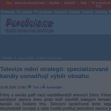
Tipy:
Sweet.tv slevový kód
Skylink
freeSAT
Telly
TV srovnávač
T/T2
Přehledy
ČS pakety
TV program
Vysílače
Galerie
Satelity
Katalog
P
Parabola.cz
Neděle, 9. srpna 2026, svátek má Roman
Televize mění strategii: specializované
kanály usnadňují výběr obsahu
16.06.2026 13:09
|
Tisk
|
komentáře
Filmy a seriály patří mezi nejoblíbenější televizní žánry. Film
seriálové stanice dnes proto tvoří největší kategorii temati
kanálů na českém trhu. Televizní společnosti tento seg
dlouhodobě rozvíjejí a stále častěji profilují jednotlivé stanice 