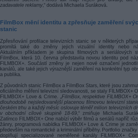
zadavatele reklamy
,“ dodává Michaela Suráková.
FilmBox mění identitu a zpřesňuje zaměření svý
stanic
Zpřesňování profilace televizních stanic se v některých příp
promítá také do změny jejich vizuální identity nebo ná
Aktuálním příkladem je skupina filmových a seriálových s
FilmBox, která 10. června představila novou identitu pod n
FILMBOX+. Součástí změny je nejen nové označení jednotli
kanálů, ale také jejich výraznější zaměření na konkrétní typ o
a publika.
Z původních stanic FilmBox a FilmBox Stars, které jsou zahrnu
oficiálního měření televizní sledovanosti, se staly FILMBOX+ 
FILMBOX+ Love & Crime. „
FilmBox, respektive FILMBOX+ On
dlouhodobě nejsledovanější placenou filmovou televizní stani
českém trhu a každý měsíc oslovuje téměř milion televizních d
v obchodní cílové skupině 18-69
,“ zmiňuje Michaela Surá
Zatímco FILMBOX+ One nabízí výběr filmů a seriálů napříč rů
žánry, programová nabídka FILMBOX+ Love & Crime je zamě
především na romantické a kriminální příběhy. Portfolio značky
doplňují specializované neměřené kanály FILMBOX+ Com