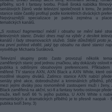
příběhy, sci-fi i fantasy tvorbu. Právě široká nabídka filmov
seriálových žánrů vede televizní společnosti k tomu, že jedno
stanice stále častěji profilují podle konkrétních diváckých prefer
Nejvýraznější specializace je patrná zejména u place
tematických kanálů.
„
S rostoucí fragmentací médií i obsahu se mění také stra
televizních stanic. Diváci dnes mají na výběr z desítek televi
kanálů i řady streamovacích služeb. Stále důležitější proto je
na první pohled věděli, jaký typ obsahu na dané stanici na
vysvětluje Michaela Suráková.
Televizní skupiny proto často provozují několik temat
zaměřených stanic pod jednou značkou, aby dokázaly oslovit 
publika s odlišnými obsahovými preferencemi. Příkladem 
měřené TV stanice AXN, AXN Black a AXN White, které oslo
rozdílné skupiny diváků. Zatímco stanice AXN nabízí před
seriály plné akce, dobrodružství a kriminálních příběhů, př
mezi jejími diváky jsou rovnoměrně zastoupeni muži i ženy
Black zaměřená na akční, sci-fi a fantasy tvorbu oslovuje před
muže, kteří tvoří 66 % jejího publika. U AXN White s nab
romantických a dramatických příběhů je to přesně naopak -
publika tvoří ženy. 3)