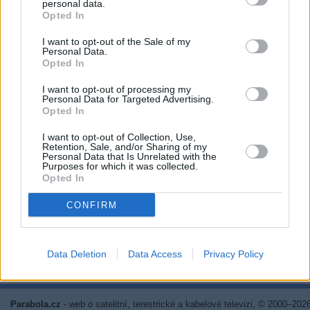
Kč • náborový bonus 50.000 Kč • příspěvek na ubytování (Jihlava, ok
personal data.
Jihlava)
Opted In
06.08.2026 -
Bosch Powertrain s.r.o. • montážní dělník • mzda 44.700
týdenní zálohy na mzdu 2.000 Kč (Jihlava, okres Jihlava)
I want to opt-out of the Sale of my
Personal Data.
06.08.2026 -
Bosch Powertrain s.r.o. Jihlava • práce ve skladu • mzda
48.400 Kč • náborový bonus 50.000 Kč • ubytování (Jihlava, okres Jih
Opted In
... další nabídky zaměstnání
I want to opt-out of processing my
Personal Data for Targeted Advertising.
Opted In
Vybrané články
I want to opt-out of Collection, Use,
Retention, Sale, and/or Sharing of my
Personal Data that Is Unrelated with the
Purposes for which it was collected.
Opted In
CONFIRM
Prima sport - co nabídne v prvním
Kdy a kde bude Prima sport k
Data Deletion
Data Access
Privacy Policy
vysílacím týdnu
naladění na Skylinku
Parabola.cz
- web o satelitní, terestrické a kabelové televizi, © 2000–202