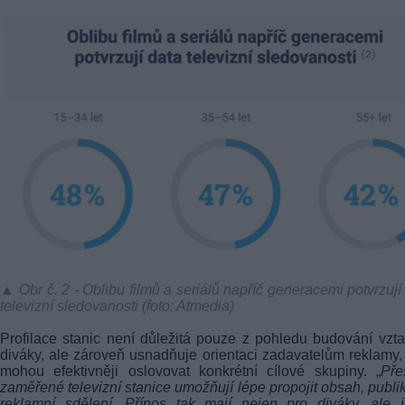
▲ Obr č. 2 - Oblibu filmů a seriálů napříč generacemi potvrzují
televizní sledovanosti (foto: Atmedia)
Profilace stanic není důležitá pouze z pohledu budování vzt
diváky, ale zároveň usnadňuje orientaci zadavatelům reklamy, 
mohou efektivněji oslovovat konkrétní cílové skupiny. „
Pře
zaměřené televizní stanice umožňují lépe propojit obsah, publi
reklamní sdělení. Přínos tak mají nejen pro diváky, ale 