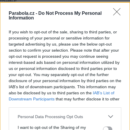
redakce
komentáře čtenářů
Parabola.cz -
Do Not Process My Personal
Information
FACEBOOK
TWITTER
If you wish to opt-out of the sale, sharing to third parties, or
processing of your personal or sensitive information for
Přečtěte si také
targeted advertising by us, please use the below opt-out
section to confirm your selection. Please note that after your
Lokální tvorba táhne: více než polovina televizní sledovanosti patří
českému obsahu
opt-out request is processed you may continue seeing
Čtenáři levnější televizi za více reklam většinově odmítají
interest-based ads based on personal information utilized by
Německo: Satelit je nejrozšířenějším způsobem příjmu TV
us or personal information disclosed to third parties prior to
your opt-out. You may separately opt-out of the further
Reklama
disclosure of your personal information by third parties on the
IAB’s list of downstream participants. This information may
Pracovní nabídky
also be disclosed by us to third parties on the
IAB’s List of
Downstream Participants
that may further disclose it to other
07.08.2026 -
Bosch Powertrain s.r.o. Jihlava • linkový střídač • mzda
third parties.
48.400 Kč • příspěvek na ubytování (Jihlava, okres Jihlava)
07.08.2026 -
Bosch Powertrain s.r.o. Jihlava • obsluha CNC strojů • 
Personal Data Processing Opt Outs
48.400 Kč • náborový bonus 50.000 Kč • příspěvek na ubytování (Jihl
okres Jihlava)
06.08.2026 -
Bosch Powertrain s.r.o. Jihlava • CNC operátor• mzda 48
I want to opt-out of the Sharing of my