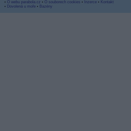
•
O webu parabola.cz
•
O souborech cookies
•
Inzerce
•
Kontakt
•
Dovolená u moře
•
Bazény