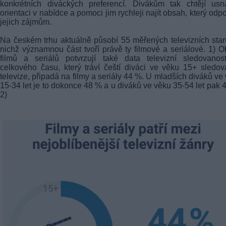
konkrétních diváckých preferencí. Divákům tak chtějí usn
orientaci v nabídce a pomoci jim rychleji najít obsah, který odp
jejich zájmům.
Na českém trhu aktuálně působí 55 měřených televizních stan
nichž významnou část tvoří právě ty filmové a seriálové. 1) O
filmů a seriálů potvrzují také data televizní sledovanos
celkového času, který tráví čeští diváci ve věku 15+ sledo
televize, připadá na filmy a seriály 44 %. U mladších diváků ve
15-34 let je to dokonce 48 % a u diváků ve věku 35-54 let pak 
2)