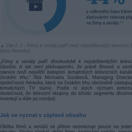
▲ Obr č. 1 - Filmy a seriály patří mezi nejoblíbenější televizní 
(foto: Atmedia)
„
Filmy a seriály patří dlouhodobě k nejoblíbenějším telev
žánrům. A tak není překvapením, že právě filmové a seriá
stanice tvoří největší kategorii tematických televizních kaná
českém trhu
,“ říká Michaela Suráková, Managing Directo
společnosti Atmedia, která na českém trhu obchodně zastupu
tematických TV stanic. Podle ní jejich význam potvrzu
skutečnost, že televizní skupiny do tohoto segmentu dlouh
investují a dále jej rozvíjejí.
Jak se vyznat v záplavě obsahu
Obliba filmů a seriálů se přitom neomezuje pouze na jede
obsahu. Diváci sledují akční filmy, kriminální seriály, roman