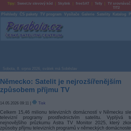
Tipy:
Sweet.tv slevový kód
Skylink
freeSAT
Telly
TV srovnávač
T/T2
Přehledy
ČS pakety
TV program
Vysílače
Galerie
Satelity
Katalog
P
Parabola.cz
Sobota, 8. srpna 2026, svátek má Soběslav
Německo: Satelit je nejrozšířenějším
způsobem příjmu TV
14.05.2026 09:11
|
Tisk
Celkem 15,46 milionu televizních domácností v Německu sl
televizní programy prostřednictvím satelitu. Vyplývá 
nejnovějšího průzkumu Astra TV Monitor 2025, který zko
způsoby příjmu televizních programů v německých domácnoste