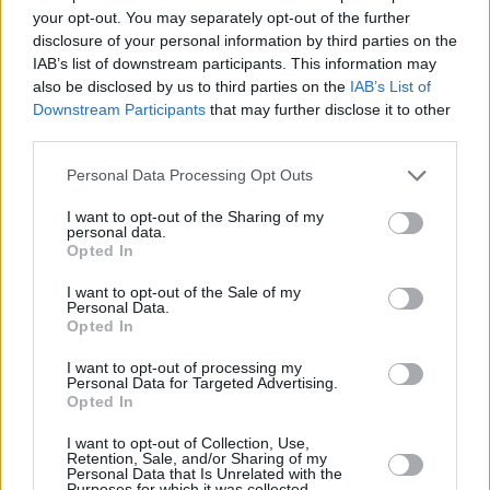
07.08.2026 -
Bosch Powertrain s.r.o. Jihlava • obsluha CNC strojů • 
your opt-out. You may separately opt-out of the further
48.400 Kč • náborový bonus 50.000 Kč • příspěvek na ubytování (Jihl
okres Jihlava)
disclosure of your personal information by third parties on the
07.08.2026 -
Specialista pro elektronická zařízení údržby (m/ž) (tř. Vá
IAB’s list of downstream participants. This information may
Klementa 869, Mladá Boleslav II)
also be disclosed by us to third parties on the
IAB’s List of
06.08.2026 -
Bosch Powertrain s.r.o. Jihlava • CNC operátor• mzda 48
Downstream Participants
that may further disclose it to other
Kč • náborový bonus 50.000 Kč • příspěvek na ubytování (Jihlava, ok
Jihlava)
third parties.
06.08.2026 -
Bosch Powertrain s.r.o. • montážní dělník • mzda 44.700
týdenní zálohy na mzdu 2.000 Kč (Jihlava, okres Jihlava)
Personal Data Processing Opt Outs
... další nabídky zaměstnání
I want to opt-out of the Sharing of my
personal data.
Opted In
Vybrané články
I want to opt-out of the Sale of my
Personal Data.
Opted In
I want to opt-out of processing my
Personal Data for Targeted Advertising.
Opted In
I want to opt-out of Collection, Use,
Prima sport - co nabídne v prvním
Kdy a kde bude Prima sport k
Retention, Sale, and/or Sharing of my
vysílacím týdnu
naladění na Skylinku
Personal Data that Is Unrelated with the
Purposes for which it was collected.