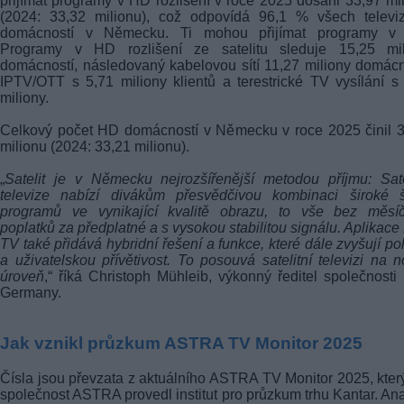
přijímat programy v HD rozlišení v roce 2025 dosáhl 33,97 mi
(2024: 33,32 milionu), což odpovídá 96,1 % všech televiz
domácností v Německu. Ti mohou přijímat programy v
Programy v HD rozlišení ze satelitu sleduje 15,25 mil
domácností, následovaný kabelovou sítí 11,27 miliony domácn
IPTV/OTT s 5,71 miliony klientů a terestrické TV vysílání s
miliony.
Celkový počet HD domácností v Německu v roce 2025 činil 
milionu (2024: 33,21 milionu).
„
Satelit je v Německu nejrozšířenější metodou příjmu: Sate
televize nabízí divákům přesvědčivou kombinaci široké š
programů ve vynikající kvalitě obrazu, to vše bez měsíč
poplatků za předplatné a s vysokou stabilitou signálu. Aplikac
TV také přidává hybridní řešení a funkce, které dále zvyšují po
a uživatelskou přívětivost. To posouvá satelitní televizi na 
úroveň
,“ říká Christoph Mühleib, výkonný ředitel společnost
Germany.
Jak vznikl průzkum ASTRA TV Monitor 2025
Čísla jsou převzata z aktuálního ASTRA TV Monitor 2025, kter
společnost ASTRA provedl institut pro průzkum trhu Kantar. An