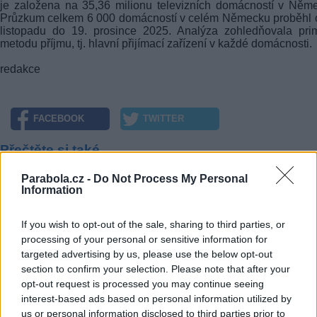
je založena na 35,36 milionu televizních domácností v Něm
Průzkum celkem 6 000 domácností v celém Německu proběhl 
listopadu do 19. prosince 2025. Analýza zohledňovala pri
metodu příjmu, tj. hlavní přijímací zařízení v každé domácnosti.
redakce
FACEBOOK
TWITTER
Přečtěte si také
Parabola.cz -
Do Not Process My Personal
Češi utrácejí za placenou TV stále víc
Information
Sportovní obsah stále rozhoduje, zda si divák zvolí pay-tv
ATVS: Mladí sledují televizi, jen obsah sledují jinak
If you wish to opt-out of the sale, sharing to third parties, or
Reklama
processing of your personal or sensitive information for
targeted advertising by us, please use the below opt-out
Pracovní nabídky
section to confirm your selection. Please note that after your
opt-out request is processed you may continue seeing
07.08.2026 -
Bosch Powertrain s.r.o. Jihlava • linkový střídač • mzda
interest-based ads based on personal information utilized by
48.400 Kč • příspěvek na ubytování (Jihlava, okres Jihlava)
us or personal information disclosed to third parties prior to