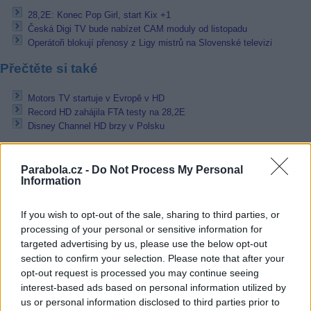
28,2E: Konec Pop Girl, start Kix +1
Česká Digi TV bude nabízet CAM moduly od listopadu
Operátoři blokují přenosy z Ligy mistrů na Slovenské televizi
Přečtěte si také
Motors TV startuje v Evropě v HD
Record HD zahájila FTA testy na 28,2E
Disney Channel HD brzy v Polsku
Reklama
Parabola.cz -
Do Not Process My Personal
Pracovní nabídky
Information
05.08.2026 -
Zámečník / Mechanik (Praha - východ)
If you wish to opt-out of the sale, sharing to third parties, or
05.08.2026 -
Měřící technik - elektro (Okres Prachatice)
processing of your personal or sensitive information for
05.08.2026 -
Manažer/ka pro mezinárodní spolupráci (Suchdol, Praha)
targeted advertising by us, please use the below opt-out
05.08.2026 -
Technik kontroly (Plzeň - sever)
section to confirm your selection. Please note that after your
05.08.2026 -
Cyber Security Consultant (Nusle, Praha)
opt-out request is processed you may continue seeing
... další nabídky zaměstnání
interest-based ads based on personal information utilized by
us or personal information disclosed to third parties prior to