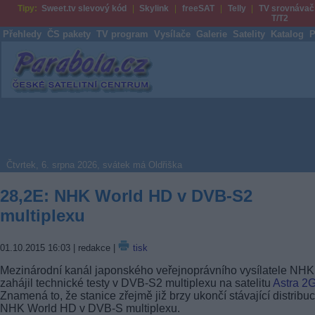
Tipy:
Sweet.tv slevový kód
Skylink
freeSAT
Telly
TV srovnávač
T/T2
Přehledy
ČS pakety
TV program
Vysílače
Galerie
Satelity
Katalog
P
Parabola.cz
Čtvrtek, 6. srpna 2026, svátek má Oldřiška
28,2E: NHK World HD v DVB-S2
multiplexu
01.10.2015 16:03
| redakce |
tisk
Mezinárodní kanál japonského veřejnoprávního vysílatele NHK
zahájil technické testy v DVB-S2 multiplexu na satelitu
Astra 2
Znamená to, že stanice zřejmě již brzy ukončí stávající distribuc
NHK World HD v DVB-S multiplexu.