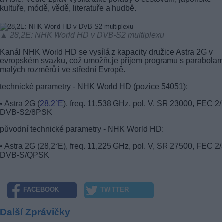
kultuře, módě, vědě, literatuře a hudbě.
▲ 28,2E: NHK World HD v DVB-S2 multiplexu
Kanál NHK World HD se vysílá z kapacity družice Astra 2G v
evropském svazku, což umožňuje příjem programu s parabolam
malých rozměrů i ve střední Evropě.
technické parametry - NHK World HD (pozice 54051):
• Astra 2G (
28,2°E
), freq. 11,538 GHz, pol. V, SR 23000, FEC 2/
DVB-S2/8PSK
původní technické parametry - NHK World HD:
• Astra 2G (28,2°E), freq. 11,225 GHz, pol. V, SR 27500, FEC 2/
DVB-S/QPSK
FACEBOOK
TWITTER
Další Zprávičky