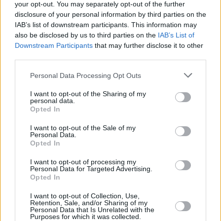
your opt-out. You may separately opt-out of the further
Vybrané články
disclosure of your personal information by third parties on the
IAB’s list of downstream participants. This information may
also be disclosed by us to third parties on the
IAB’s List of
Downstream Participants
that may further disclose it to other
third parties.
Personal Data Processing Opt Outs
I want to opt-out of the Sharing of my
Kdy a kde bude Prima sport k
Prima sport - co nabídne v prvním
personal data.
naladění na Skylinku
vysílacím týdnu
Opted In
I want to opt-out of the Sale of my
Personal Data.
Opted In
I want to opt-out of processing my
Personal Data for Targeted Advertising.
Opted In
Parabola.cz
- web o satelitní, terestrické a kabelové televizi, © 2000–202
•
O webu parabola.cz
•
O souborech cookies
•
Inzerce
•
Kontakt
I want to opt-out of Collection, Use,
•
Dovolená u moře
•
Bazény
Retention, Sale, and/or Sharing of my
Personal Data that Is Unrelated with the
Purposes for which it was collected.