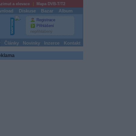
zimut a elevace
Mapa DVB-T/T2
nload
Diskuse
Bazar
Album
Registrace
Přihlášení
nepřihlášený
y
Články
Novinky
Inzerce
Kontakt
eklama