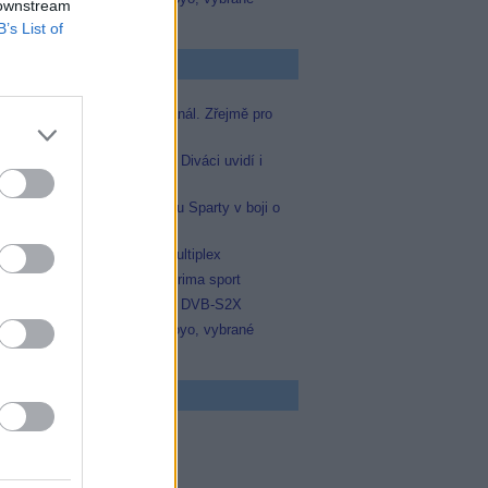
 downstream
zápasy na TV Dajto
B’s List of
p Zprávičky
Skylink spustil nový Test kanál. Zřejmě pro
Prima sport
Oneplay zařadí Prima sport. Diváci uvidí i
zápas Sparty proti Lyonu
Prima sport odvysílá i odvetu Sparty v boji o
Ligu mistrů
Operátor Du převzal další multiplex
Antik TV potvrdil zařazení Prima sport
Televisa Networks přešla na DVB-S2X
Niké liga opět komplet na Voyo, vybrané
zápasy na TV Dajto
 program
5 Vyprávěj
5 Všechnopárty