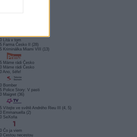
0 Hercule Poirot
0 Bez motivu
5 Smrt na Nilu
00 Ohněm a mečem (2/2)
0 Lítá v tom
5 Farma Česko II (28)
5 Kriminálka Miami VIII (13)
5 Máme rádi Česko
0 Máme rádi Česko
0 Ano, šéfe!
10 Bomber
5 Police Story: V pasti
0 Maigret (36)
5 Vítejte ve světě Andrého Rieu III (4, 5)
0 Emmanuella (2)
10 SeXoňa
0 Čo ja viem
0 Cestou necestou