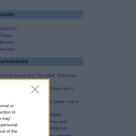
tuality
Zprávičky
Články
Novinky
Novinky+
přehlédněte
Skylink spustil nový Test kanál. Zřejmě pro
Prima sport
Oneplay zařadí Prima sport. Diváci uvidí i
zápas Sparty proti Lyonu
Prima sport odvysílá i odvetu Sparty v boji o
sonal or
Ligu mistrů
ection to
Operátor Du převzal další multiplex
ou may
Antik TV potvrdil zařazení Prima sport
 personal
Televisa Networks přešla na DVB-S2X
out of the
Niké liga opět komplet na Voyo, vybrané