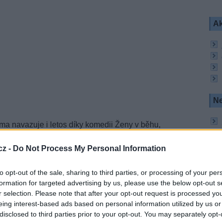
Ak
Ne
ima navazuje i letos díky komedii Ženy v běhu,
tabulkách premiérových víkendů.
cz -
Do Not Process My Personal Information
 roce 2018 (graf: Prima)
to opt-out of the sale, sharing to third parties, or processing of your per
ejichž hlavními partnery jsme se loni stali, se
formation for targeted advertising by us, please use the below opt-out s
těvovanějších českých filmů. Kromě komedie Po
r selection. Please note that after your opt-out request is processed y
ohádka Čertoviny s třemi sty dvaceti tisíci diváky.
dělají zoufalé věci nebo další pohádka Když draka
eing interest-based ads based on personal information utilized by us or
doucí akvizice FTV Prima.
disclosed to third parties prior to your opt-out. You may separately opt-