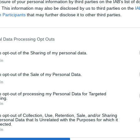
losure of your personal information by third parties on the IAB’s list of
. This information may also be disclosed by us to third parties on the
IA
filmů skupiny Prima (graf: Prima)
Participants
that may further disclose it to other third parties.
To
a v trendu úspěšných koprodukčních filmů. Za
 partnerem více než třiceti českých filmů, na které
áků. K nejúspěšnějším titulům patřily kromě těch
ženská na krku nebo Špunti na vodě, které
l Data Processing Opt Outs
o opt-out of the Sharing of my personal data.
českého filmu radost a budeme český film
í filmaři oceňují, že mají v podobě Primy silného a
In
ých filmů nejen investuje, ale díky velkému zásahu
 dosáhnout skvělých diváckých výsledků
,“
o opt-out of the Sale of my Personal Data.
In
to opt-out of processing my Personal Data for Targeted
ing.
In
R
TV
o opt-out of Collection, Use, Retention, Sale, and/or Sharing
ersonal Data that Is Unrelated with the Purposes for which it
lected.
In
20:1
 stanici Sport1
21:0