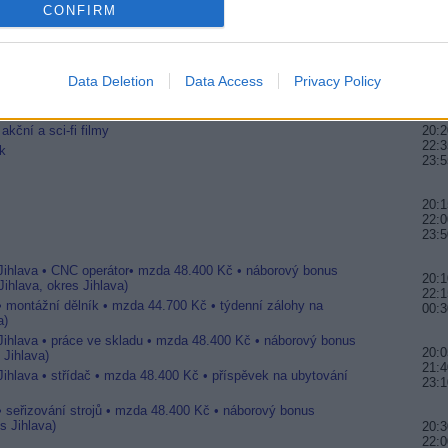
CONFIRM
e na Arena Sport
22:0
 rozšiřuje videotéku MyPrime
20:0
21:4
Data Deletion
Data Access
Privacy Policy
00:
ém zájmu i nejvyšší spokojenost
kční a sci-fi filmy
20:2
22:3
k
23:5
20:1
22:0
23:5
 Jihlava • CNC operátor• mzda 48.400 Kč • náborový bonus
20:
ihlava, okres Jihlava)
22:1
 • montážní dělník • mzda 44.700 Kč • týdenní zálohy na
00:3
a)
 Jihlava • práce ve skladu • mzda 48.400 Kč • náborový bonus
20:0
 Jihlava)
21:4
Jihlava • střídač • mzda 48.400 Kč • příspěvek na ubytování
23:
• seřizování strojů • mzda 48.400 Kč • náborový bonus
s Jihlava)
20:3
22:0