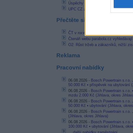
Úspěchy Marka Hamšíka v čínské liz
UPC CZ zařazuje nové HD programy a
Přečtěte si také
ČT v roce 2018: Po rekordním diváck
Čtenáři webu parabola.cz vyhledávají a
O2: Růst tržeb a zákazníků, nižší zis
Reklama
Pracovní nabídky
06.08.2026 -
Bosch Powertrain s.r.o.
50.000 Kč • příspěvek na ubytování (J
06.08.2026 -
Bosch Powertrain s.r.o.
mzdu 2.000 Kč (Jihlava, okres Jihlav
06.08.2026 -
Bosch Powertrain s.r.o.
50.000 Kč • ubytování (Jihlava, okres
06.08.2026 -
Bosch Powertrain s.r.o. 
(Jihlava, okres Jihlava)
06.08.2026 -
Bosch Powertrain s.r.o. 
100.000 Kč • ubytování (Jihlava, okre
... další nabídky zaměstnání