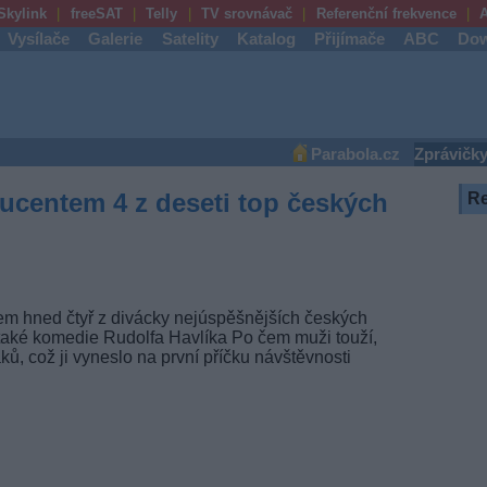
Skylink
freeSAT
Telly
TV srovnávač
Referenční frekvence
A
Vysílače
Galerie
Satelity
Katalog
Přijímače
ABC
Dow
Parabola.cz
Zprávičk
ucentem 4 z deseti top českých
R
em hned čtyř z divácky nejúspěšnějších českých
 také komedie Rudolfa Havlíka Po čem muži touží,
ků, což ji vyneslo na první příčku návštěvnosti