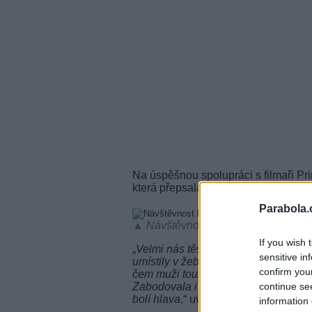
Na úspěšnou spolupráci s filmaři Pr
která přepsala historické rekordy v 
Parabola.
▲ Návštěvnost kin u českých filmů v
If you wish 
„
Velmi nás těší, že hned čtyři filmy, j
sensitive in
umístily v žebříčku TOP 10 nejnavš
confirm you
čem muži touží si skvěle vedla také p
Zabodovala i komedie Zoufalé ženy 
continue se
bolí hlava
,“ uvádí Jan Rudovský, ve
information 