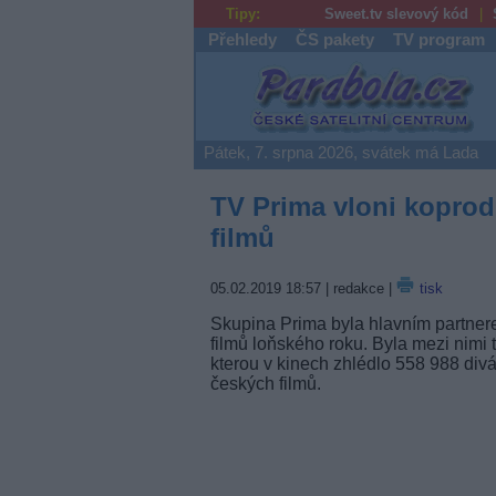
Tipy:
Sweet.tv slevový kód
Přehledy
ČS pakety
TV program
Parabola.cz
Pátek, 7. srpna 2026, svátek má Lada
TV Prima vloni koprod
filmů
05.02.2019 18:57
| redakce |
tisk
Skupina Prima byla hlavním partner
filmů loňského roku. Byla mezi nimi
kterou v kinech zhlédlo 558 988 divá
českých filmů.