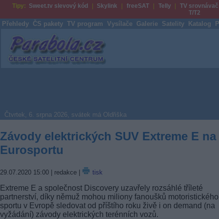
Tipy:
Sweet.tv slevový kód
Skylink
freeSAT
Telly
TV srovnávač
T/T2
Přehledy
ČS pakety
TV program
Vysílače
Galerie
Satelity
Katalog
P
Parabola.cz
Čtvrtek, 6. srpna 2026, svátek má Oldřiška
Závody elektrických SUV Extreme E na
Eurosportu
29.07.2020 15:00
| redakce |
tisk
Extreme E a společnost Discovery uzavřely rozsáhlé tříleté
partnerství, díky němuž mohou miliony fanoušků motoristického
sportu v Evropě sledovat od příštího roku živě i on demand (na
vyžádání) závody elektrických terénních vozů.