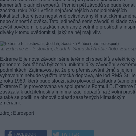
komentáři lokálních expertů. Prvních pět závodů se bude konat
začátku roku 2021 v těch nejnáročnějších a nejodlehlejších
lokalitách, které jsou negativně ovlivňovány klimatickými změn
nebo činností člověka. Tato jedinečná série závodů si klade za c
zvýšit povědomí o otázkách ochrany životního prostředí a inspir
diváky k tomu uvědomit si, jaký na něj mají vliv.
▲ Extreme E - testování, Jeddah, Saudská Arábie (foto: Eurosp
Extreme E je nová závodní série terénních speciálů s elektrick
pohonem. Soutěž má být zcela unikátní díky závodění v extrém
podmínkách. Zajímavostí je, že pro přemisťování týmů s jejich
vybavením nebude využita letecká doprava, ale loď RMS St He
z roku 1989, která bude sloužit jako plovoucí základna šampion
Extreme E je provozována ve spolupráci s Formulí E. Extreme 
zavázala k udržitelnosti a minimalizaci dopadů na životní prostř
a také se podílí na obnově oblastí zasažených klimatickými
změnami.
zdroj: Eurosport
FACEBOOK
TWITTER