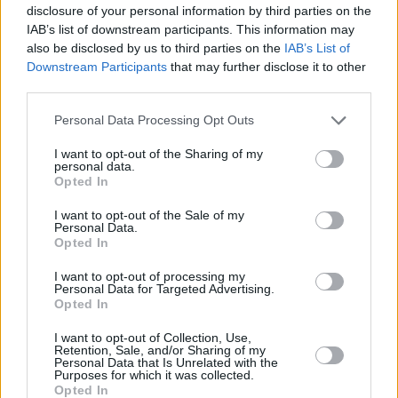
05.08.2026 -
Technik kontroly (Plzeň - sever)
disclosure of your personal information by third parties on the
... další nabídky zaměstnání
IAB’s list of downstream participants. This information may
also be disclosed by us to third parties on the
IAB’s List of
Downstream Participants
that may further disclose it to other
Vybrané články
third parties.
Personal Data Processing Opt Outs
I want to opt-out of the Sharing of my
personal data.
Opted In
I want to opt-out of the Sale of my
Personal Data.
Prima sport - co nabídne v prvním
Opted In
Kdy a kde bude Prima sport k
vysílacím týdnu
naladění na Skylinku
I want to opt-out of processing my
Personal Data for Targeted Advertising.
Opted In
Parabola.cz
- web o satelitní, terestrické a kabelové televizi, © 2000–202
•
O webu parabola.cz
•
O souborech cookies
•
Inzerce
•
Kontakt
I want to opt-out of Collection, Use,
•
Dovolená u moře
•
Bazény
Retention, Sale, and/or Sharing of my
Personal Data that Is Unrelated with the
Purposes for which it was collected.
Opted In