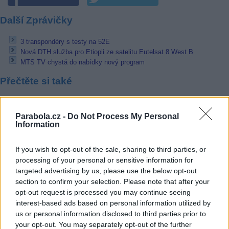
Další Zprávičky
3 transpondéry s testy na 52E
Nová DTH služba pro Etiopii ze satelitu Eutelsat 8 West B
MTS TV chystá do nabídky nový program
Přečtěte si také
Výročí 75 let od bombardování Hirošimy na Prima ZOOM
Podzim 2020 na menších kanálech Primy
Parabola.cz -
Do Not Process My Personal
Podzim na TV Prima: Sestřičky Modrý kód a Zlatá maska
Information
Reklama
If you wish to opt-out of the sale, sharing to third parties, or
processing of your personal or sensitive information for
Pracovní nabídky
targeted advertising by us, please use the below opt-out
section to confirm your selection. Please note that after your
06.08.2026 -
Hledáme montážní skupiny I jednotlivce pro montáž ván
opt-out request is processed you may continue seeing
výzdoby (Slovenská republika, Maďarsko)
interest-based ads based on personal information utilized by
06.08.2026 -
Měřící technik - elektro (Okres Prachatice)
05.08.2026 -
Zámečník / Mechanik (Praha - východ)
us or personal information disclosed to third parties prior to
05.08.2026 -
Manažer/ka pro mezinárodní spolupráci (Suchdol, Praha)
your opt-out. You may separately opt-out of the further