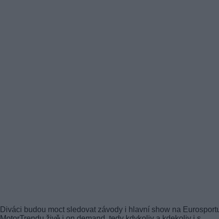
Diváci budou moct sledovat závody i hlavní show na Eurosportu
MotorTrendu živě i on demand, tedy kdykoliv a kdekoliv i s