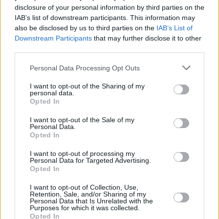
48.400 Kč • náborový bonus 50.000 Kč • ubytování (Jihlava, okres Jih
disclosure of your personal information by third parties on the
... další nabídky zaměstnání
IAB’s list of downstream participants. This information may
also be disclosed by us to third parties on the
IAB’s List of
Downstream Participants
that may further disclose it to other
Vybrané články
third parties.
Personal Data Processing Opt Outs
I want to opt-out of the Sharing of my
personal data.
Opted In
I want to opt-out of the Sale of my
Personal Data.
Opted In
Prima sport - co nabídne v prvním
Kdy a kde bude Prima sport k
vysílacím týdnu
naladění na Skylinku
I want to opt-out of processing my
Personal Data for Targeted Advertising.
Opted In
Parabola.cz
- web o satelitní, terestrické a kabelové televizi, © 2000–202
•
O webu parabola.cz
•
O souborech cookies
•
Inzerce
•
Kontakt
I want to opt-out of Collection, Use,
•
Dovolená u moře
•
Bazény
Retention, Sale, and/or Sharing of my
Personal Data that Is Unrelated with the
Purposes for which it was collected.
Opted In