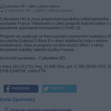
▲ Culturebox HD - záběr z příjmu stanice
Culturebox HD je nový projekt francouzského veřejnoprávního
vysílatele France Télévisions s cílem podpořit kulturní sektor v
pandemie způsobené koronavirem COVID-19.
Program se vysílá jak ve francouzském pozemním multiplexu (
na satelitu Eutelsat 5 West B v rámci distribuční linky v režimu
multistream). Dále je program na téže družici šířen i v rámci
bezplatné nabídky satelitní služby Fransat.
technické parametry - Culturebox HD:
• Astra 1M (19,2°E), freq. 11,895 GHz, pol. V, SR 29700, FEC 2/
DVB-S2/8PSK, zatím FTA
FACEBOOK
TWITTER
Další Zprávičky
Stopka pro ukrajinské zpravodajské kanály