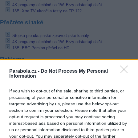
4K programy oficiálně na 1W. Brzy odstartují další
13E: Xtra TV ukončila testy na TP 122
Přečtěte si také
Stopka pro ukrajinské zpravodajské kanály
4K programy oficiálně na 1W. Brzy odstartují další
13E: BBC Persian přešel na HD
Reklama
Pracovní nabídky
Parabola.cz -
Do Not Process My Personal
Information
07.08.2026 -
Bosch Powertrain s.r.o. Jihlava • linkový střídač • mzda
48.400 Kč • příspěvek na ubytování (Jihlava, okres Jihlava)
If you wish to opt-out of the sale, sharing to third parties, or
07.08.2026 -
Bosch Powertrain s.r.o. Jihlava • obsluha CNC strojů • 
processing of your personal or sensitive information for
48.400 Kč • náborový bonus 50.000 Kč • příspěvek na ubytování (Jihl
targeted advertising by us, please use the below opt-out
okres Jihlava)
section to confirm your selection. Please note that after your
06.08.2026 -
Bosch Powertrain s.r.o. Jihlava • CNC operátor• mzda 48
Kč • náborový bonus 50.000 Kč • příspěvek na ubytování (Jihlava, ok
opt-out request is processed you may continue seeing
Jihlava)
interest-based ads based on personal information utilized by
06.08.2026 -
Bosch Powertrain s.r.o. • montážní dělník • mzda 44.700
us or personal information disclosed to third parties prior to
týdenní zálohy na mzdu 2.000 Kč (Jihlava, okres Jihlava)
your opt-out. You may separately opt-out of the further
06.08.2026 -
Bosch Powertrain s.r.o. Jihlava • práce ve skladu • mzda