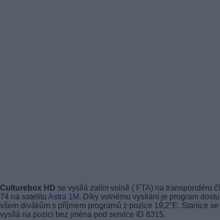
Culturebox HD
se vysílá zatím volně (
FTA
) na transpondéru čí
74 na satelitu
Astra 1M
. Díky volnému vysílání je program dost
všem divákům s příjmem programů z pozice 19,2°E. Stanice se
vysílá na pozici bez jména pod service ID 8315.