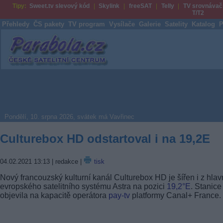
Tipy:
Sweet.tv slevový kód
Skylink
freeSAT
Telly
TV srovnávač
T/T2
Přehledy
ČS pakety
TV program
Vysílače
Galerie
Satelity
Katalog
P
Parabola.cz
Pondělí, 10. srpna 2026, svátek má Vavřinec
Culturebox HD odstartoval i na 19,2E
04.02.2021 13:13
| redakce |
tisk
Nový francouzský kulturní kanál Culturebox HD je šířen i z hlav
evropského satelitního systému Astra na pozici
19,2°E
. Stanice
objevila na kapacitě operátora
pay-tv
platformy Canal+ France.