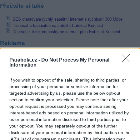
Přečtěte si také
SES otestovala rychlý satelitní internet s rychlostí 380 Mbps
Hispasat s kapacitou na satelitu Eutelsat Konnect
Deutsche Telekom poskytne internet přes Eutelsat Konnect
Reklama
Pracovní nabídky
Parabola.cz -
Do Not Process My Personal
Information
07.08.2026 -
Bosch Powertrain s.r.o. Jihlava • linkový střídač • mzda
48.400 Kč • příspěvek na ubytování (Jihlava, okres Jihlava)
If you wish to opt-out of the sale, sharing to third parties, or
07.08.2026 -
Bosch Powertrain s.r.o. Jihlava • obsluha CNC strojů • 
48.400 Kč • náborový bonus 50.000 Kč • příspěvek na ubytování (Jihl
processing of your personal or sensitive information for
okres Jihlava)
targeted advertising by us, please use the below opt-out
07.08.2026 -
Specialista pro elektronická zařízení údržby (m/ž) (tř. Vá
section to confirm your selection. Please note that after your
Klementa 869, Mladá Boleslav II)
opt-out request is processed you may continue seeing
06.08.2026 -
Bosch Powertrain s.r.o. Jihlava • CNC operátor• mzda 48
Kč • náborový bonus 50.000 Kč • příspěvek na ubytování (Jihlava, ok
interest-based ads based on personal information utilized by
Jihlava)
us or personal information disclosed to third parties prior to
06.08.2026 -
Bosch Powertrain s.r.o. • montážní dělník • mzda 44.700
your opt-out. You may separately opt-out of the further
týdenní zálohy na mzdu 2.000 Kč (Jihlava, okres Jihlava)
disclosure of your personal information by third parties on the
... další nabídky zaměstnání
IAB’s list of downstream participants. This information may