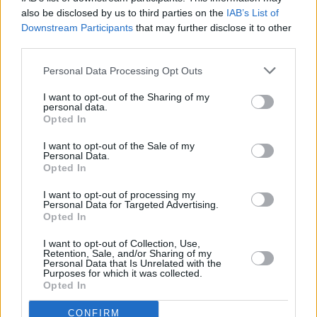
also be disclosed by us to third parties on the
IAB’s List of
Vybrané články
Downstream Participants
that may further disclose it to other
third parties.
Personal Data Processing Opt Outs
I want to opt-out of the Sharing of my
personal data.
Opted In
I want to opt-out of the Sale of my
Personal Data.
Prima sport - co nabídne v prvním
Kdy a kde bude Prima sport k
Opted In
vysílacím týdnu
naladění na Skylinku
I want to opt-out of processing my
Personal Data for Targeted Advertising.
Opted In
Parabola.cz
- web o satelitní, terestrické a kabelové televizi, © 2000–202
•
O webu parabola.cz
•
O souborech cookies
•
Inzerce
•
Kontakt
I want to opt-out of Collection, Use,
•
Dovolená u moře
•
Bazény
Retention, Sale, and/or Sharing of my
Personal Data that Is Unrelated with the
Purposes for which it was collected.
Opted In
CONFIRM