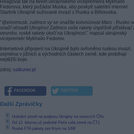
Reagoval tak na tweet ukrajinského vicepremiéra Mykhailo
Fedorova, který požádal Muska, aby poskytl satelitní internet
Starlink Ukrajině sužované invazí z Ruska a Běloruska.
"
@elonmusk, zatímco vy se snažíte kolonizovat Mars - Rusko s
snaží obsadit Ukrajinu! Zatímco vaše rakety úspěšně přistávají 
vesmíru, ruské rakety útočí na Ukrajince!
," napsal ukrajinský
vicepremiér Mykhailo Fedorov.
Internetové připojení na Ukrajině bylo ovlivněno ruskou invazí,
zejména v jižních a východních částech země, kde probíhají
nejtěžší boje.
zdroj:
satkurier.pl
FACEBOOK
TWITTER
Další Zprávičky
Unikátní píseň na podporu Ukrajiny na stanicích ČRo
Od 12. března už podruhé Peče celá země na ČT1
Ruské FTA pakety pro Krym na 14W