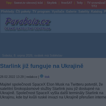
Tipy:
Sweet.tv slevový kód
Skylink
freeSAT
Telly
TV srovnávač
T/T2
Přehledy
ČS pakety
TV program
Vysílače
Galerie
Satelity
Katalog
P
Parabola.cz
Sobota, 8. srpna 2026, svátek má Soběslav
Starlink již funguje na Ukrajině
28.02.2022 13:29
| redakce |
tisk
Majitel společnosti SpaceX Elon Musk na Twitteru potvrdil, že
satelitní širokopásmové služby Starlink jsou již dostupné na
Ukrajině. Společnost SpaceX vyšla další terminály Starlink na
Ukrajinu, kde byl kvůli ruské invazi na Ukrajině přerušen interne