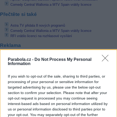
Comedy Central Wallonia a MTV Spain vrátily licence
Přečtěte si také
Astra TV přidala 8 nových programů
Comedy Central Wallonia a MTV Spain vrátily licence
RFI vrátilo licenci na rozhlasové vysílání
Reklama
Pracovní nabídky
Parabola.cz -
Do Not Process My Personal
Information
07.08.2026 -
Bosch Powertrain s.r.o. Jihlava • linkový střídač • mzda
48.400 Kč • příspěvek na ubytování (Jihlava, okres Jihlava)
If you wish to opt-out of the sale, sharing to third parties, or
07.08.2026 -
Bosch Powertrain s.r.o. Jihlava • obsluha CNC strojů • 
48.400 Kč • náborový bonus 50.000 Kč • příspěvek na ubytování (Jihl
processing of your personal or sensitive information for
okres Jihlava)
targeted advertising by us, please use the below opt-out
07.08.2026 -
Specialista pro elektronická zařízení údržby (m/ž) (tř. Vá
section to confirm your selection. Please note that after your
Klementa 869, Mladá Boleslav II)
opt-out request is processed you may continue seeing
06.08.2026 -
Bosch Powertrain s.r.o. Jihlava • CNC operátor• mzda 48
Kč • náborový bonus 50.000 Kč • příspěvek na ubytování (Jihlava, ok
interest-based ads based on personal information utilized by
Jihlava)
us or personal information disclosed to third parties prior to
06.08.2026 -
Bosch Powertrain s.r.o. • montážní dělník • mzda 44.700
your opt-out. You may separately opt-out of the further
týdenní zálohy na mzdu 2.000 Kč (Jihlava, okres Jihlava)