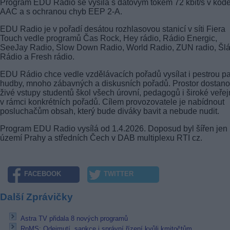
Program EDU Radio se vysílá s datovým tokem 72 kbit/s v kod
AAC a s ochranou chyb EEP 2-A.
EDU Radio je v pořadí desátou rozhlasovou stanicí v síti Fiera
Touch vedle programů Čas Rock, Hey rádio, Rádio Energic,
SeeJay Radio, Slow Down Radio, World Radio, ZUN radio, Šlá
Rádio a Fresh rádio.
EDU Rádio chce vedle vzdělávacích pořadů vysílat i pestrou pa
hudby, mnoho zábavných a diskusních pořadů. Prostor dostan
živé vstupy studentů škol všech úrovní, pedagogů i široké veřej
v rámci konkrétních pořadů. Cílem provozovatele je nabídnout
posluchačům obsah, který bude diváky bavit a nebude nudit.
Program EDU Radio vysílá od 1.4.2026. Doposud byl šířen jen
území Prahy a středních Čech v DAB multiplexu RTI cz.
FACEBOOK
TWITTER
Další Zprávičky
Astra TV přidala 8 nových programů
RpMS: Odejmutí, sankce i správní řízení kvůli kmitočtům