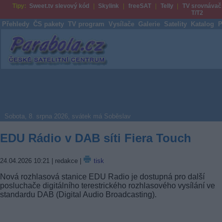
Tipy:
Sweet.tv slevový kód
Skylink
freeSAT
Telly
TV srovnávač
T/T2
Přehledy
ČS pakety
TV program
Vysílače
Galerie
Satelity
Katalog
P
Parabola.cz
Sobota, 8. srpna 2026, svátek má Soběslav
EDU Rádio v DAB síti Fiera Touch
24.04.2026 10:21
| redakce |
tisk
Nová rozhlasová stanice EDU Radio je dostupná pro další
posluchače digitálního terestrického rozhlasového vysílání ve
standardu DAB (Digital Audio Broadcasting).