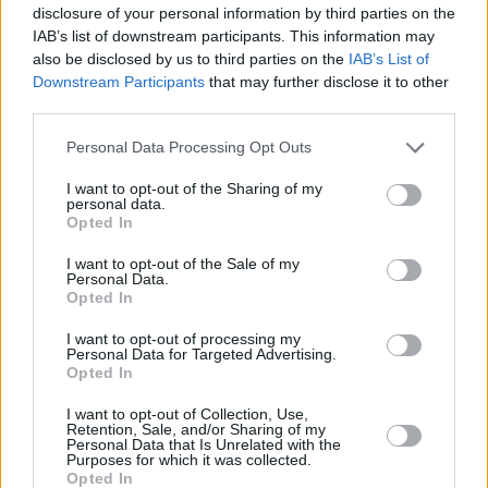
disclosure of your personal information by third parties on the
... další nabídky zaměstnání
IAB’s list of downstream participants. This information may
also be disclosed by us to third parties on the
IAB’s List of
Downstream Participants
Vybrané články
that may further disclose it to other
third parties.
Personal Data Processing Opt Outs
I want to opt-out of the Sharing of my
personal data.
Opted In
I want to opt-out of the Sale of my
Personal Data.
Prima sport - co nabídne v prvním
Kdy a kde bude Prima sport k
Opted In
vysílacím týdnu
naladění na Skylinku
I want to opt-out of processing my
Personal Data for Targeted Advertising.
Opted In
Parabola.cz
- web o satelitní, terestrické a kabelové televizi, © 2000–202
•
O webu parabola.cz
•
O souborech cookies
•
Inzerce
•
Kontakt
I want to opt-out of Collection, Use,
•
Dovolená u moře
•
Bazény
Retention, Sale, and/or Sharing of my
Personal Data that Is Unrelated with the
Purposes for which it was collected.
Opted In