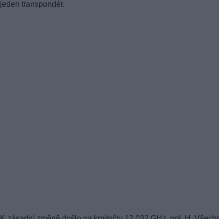
jeden transpondér.
K zásadní změně došlo na kmitočtu 12,032 GHz, pol. H. Všech