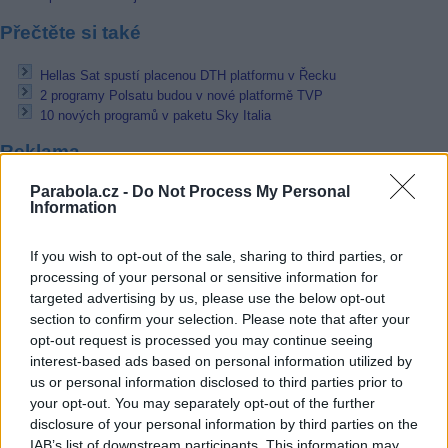
Přečtěte si také
Hellas Sat spustí placenou DTH platformu v Řecku
2 programy Polsatu budou v nové platformě TVP
10 nových programů v paketu Sky Italia
Reklama
Pracovní nabídky
Parabola.cz -
Do Not Process My Personal
Information
06.08.2026 -
Bosch Powertrain s.r.o. Jihlava • CNC operátor• mzda 48
Kč • náborový bonus 50.000 Kč • příspěvek na ubytování (Jihlava, ok
If you wish to opt-out of the sale, sharing to third parties, or
Jihlava)
processing of your personal or sensitive information for
06.08.2026 -
Bosch Powertrain s.r.o. • montážní dělník • mzda 44.700
targeted advertising by us, please use the below opt-out
týdenní zálohy na mzdu 2.000 Kč (Jihlava, okres Jihlava)
section to confirm your selection. Please note that after your
06.08.2026 -
Bosch Powertrain s.r.o. Jihlava • práce ve skladu • mzda
48.400 Kč • náborový bonus 50.000 Kč • ubytování (Jihlava, okres Jih
opt-out request is processed you may continue seeing
06.08.2026 -
Bosch Powertrain s.r.o. Jihlava • střídač • mzda 48.400 
interest-based ads based on personal information utilized by
příspěvek na ubytování (Jihlava, okres Jihlava)
us or personal information disclosed to third parties prior to
06.08.2026 -
Bosch Powertrain s.r.o. • seřizování strojů • mzda 48.400
your opt-out. You may separately opt-out of the further
náborový bonus 100.000 Kč • ubytování (Jihlava, okres Jihlava)
disclosure of your personal information by third parties on the
... další nabídky zaměstnání
IAB’s list of downstream participants. This information may