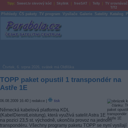
Tipy:
Sweet.tv slevový kód
Skylink
freeSAT
Telly
TV srovnávač
T/T2
Přehledy
ČS pakety
TV program
Vysílače
Galerie
Satelity
Katalog
P
Parabola.cz
Čtvrtek, 6. srpna 2026, svátek má Oldřiška
TOPP paket opustil 1 transpondér na
Astře 1E
06.08.2009 16:40
| redakce |
tisk
Německá kabelová platforma KDL
(KabelDienstLeistung), která využívá satelit Astra 1E
na pozici 23,5 st. východně, ukončila provoz na jednom
transpondéru. Všechny programy paketu TOPP se nyní vysílají