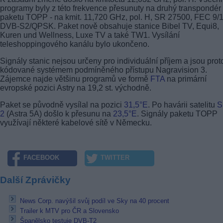
programy byly z této frekvence přesunuty na druhý transpondér
paketu TOPP - na kmit. 11,720 GHz, pol. H, SR 27500, FEC 9/1
DVB-S2/QPSK. Paket nově obsahuje stanice Bibel TV, Equi8,
Kuren und Wellness, Luxe TV a také TW1. Vysílání
teleshoppingového kanálu bylo ukončeno.
Signály stanic nejsou určeny pro individuální příjem a jsou prot
kódované systémem podmíněného přístupu Nagravision 3.
Zájemce najde většinu programů ve formě
FTA
na primární
evropské pozici Astry na 19,2 st. východně.
Paket se původně vysílal na pozici
31,5°E
. Po havárii satelitu
S
2
(Astra 5A) došlo k přesunu na
23,5°E
. Signály paketu TOPP
využívají některé kabelové sítě v Německu.
FACEBOOK
TWITTER
Další Zprávičky
News Corp. navýšil svůj podíl ve Sky na 40 procent
Trailer k MTV pro ČR a Slovensko
Španělsko testuje DVB-T2