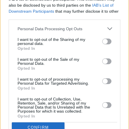
also be disclosed by us to third parties on the
IAB’s List of
Vybrané články
Downstream Participants
that may further disclose it to other
third parties.
Personal Data Processing Opt Outs
I want to opt-out of the Sharing of my
personal data.
Opted In
I want to opt-out of the Sale of my
Personal Data.
Prima sport - co nabídne v prvním
Kdy a kde bude Prima sport k
vysílacím týdnu
naladění na Skylinku
Opted In
I want to opt-out of processing my
Personal Data for Targeted Advertising.
Opted In
Parabola.cz
- web o satelitní, terestrické a kabelové televizi, © 2000–202
•
O webu parabola.cz
•
O souborech cookies
•
Inzerce
•
Kontakt
I want to opt-out of Collection, Use,
•
Dovolená u moře
•
Bazény
Retention, Sale, and/or Sharing of my
Personal Data that Is Unrelated with the
Purposes for which it was collected.
Opted In
CONFIRM