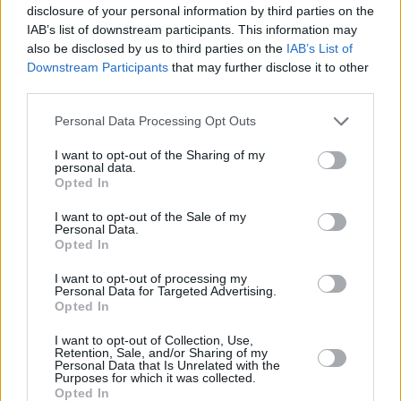
disclosure of your personal information by third parties on the
IAB’s list of downstream participants. This information may
Vybrané články
also be disclosed by us to third parties on the
IAB’s List of
Downstream Participants
that may further disclose it to other
third parties.
Personal Data Processing Opt Outs
I want to opt-out of the Sharing of my
personal data.
Opted In
Prima sport - co nabídne v prvním
Kdy a kde bude Prima sport k
I want to opt-out of the Sale of my
vysílacím týdnu
naladění na Skylinku
Personal Data.
Opted In
I want to opt-out of processing my
Personal Data for Targeted Advertising.
Opted In
Parabola.cz
- web o satelitní, terestrické a kabelové televizi, © 2000–202
•
O webu parabola.cz
•
O souborech cookies
•
Inzerce
•
Kontakt
I want to opt-out of Collection, Use,
•
Dovolená u moře
•
Bazény
Retention, Sale, and/or Sharing of my
Personal Data that Is Unrelated with the
Purposes for which it was collected.
Opted In