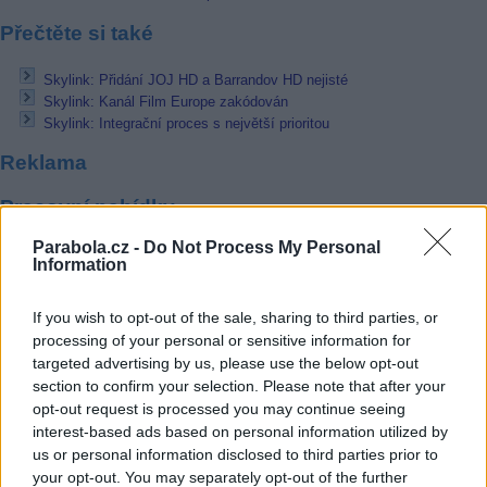
Přečtěte si také
Skylink: Přidání JOJ HD a Barrandov HD nejisté
Skylink: Kanál Film Europe zakódován
Skylink: Integrační proces s největší prioritou
Reklama
Pracovní nabídky
Parabola.cz -
Do Not Process My Personal
07.08.2026 -
Bosch Powertrain s.r.o. Jihlava • linkový střídač • mzda
Information
48.400 Kč • příspěvek na ubytování (Jihlava, okres Jihlava)
07.08.2026 -
Bosch Powertrain s.r.o. Jihlava • obsluha CNC strojů • 
48.400 Kč • náborový bonus 50.000 Kč • příspěvek na ubytování (Jihl
If you wish to opt-out of the sale, sharing to third parties, or
okres Jihlava)
processing of your personal or sensitive information for
07.08.2026 -
Specialista pro elektronická zařízení údržby (m/ž) (tř. Vá
targeted advertising by us, please use the below opt-out
Klementa 869, Mladá Boleslav II)
06.08.2026 -
Bosch Powertrain s.r.o. Jihlava • CNC operátor• mzda 48
section to confirm your selection. Please note that after your
Kč • náborový bonus 50.000 Kč • příspěvek na ubytování (Jihlava, ok
opt-out request is processed you may continue seeing
Jihlava)
interest-based ads based on personal information utilized by
06.08.2026 -
Bosch Powertrain s.r.o. • montážní dělník • mzda 44.700
us or personal information disclosed to third parties prior to
týdenní zálohy na mzdu 2.000 Kč (Jihlava, okres Jihlava)
your opt-out. You may separately opt-out of the further
... další nabídky zaměstnání