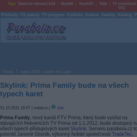
Tipy:
Sweet.tv slevový kód
Skylink
freeSAT
Telly
TV srovnávač
T/T2
Přehledy
ČS pakety
TV program
Vysílače
Galerie
Satelity
Katalog
P
Parabola.cz
Pátek, 7. srpna 2026, svátek má Lada
Skylink: Prima Family bude na všech
typech karet
31.10.2011 18:07
| redakce |
tisk
Prima Family
, nový kanál FTV Prima, který bude vysílat na
stávajících frekvencích TV Prima od 1.1.2012, bude dostupný n
všech typech přístupových karet
Skylink
. Serveru parabola.cz t
potvrdil Jaromír Glisník, výkonný ředitel společnosti
TradeTec
.