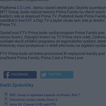
Platforma
CS Link
, kterou vlastní stejně jako Skylink lucembur
M77 Group, bude nabízet televizi Prima Family na všech svých
kartách, kde je doposud Prima TV. Podobně bude Prima Family 
nabídkách
freeSAT
a Digi TV a tayké všude tam, kde je dnešní
Prima TV.
Společnost FTV Prima bude vysílat program Prima Family pod
novou licencí. Stávající licenci na TV Prima chce vrátit. Změno
vysílatel docílí očištění programu od regionálního vysílání, které
historicky musí poskytovat i v době přechodu na digitální vysílán
FTV Prima bude od ledna provozovat tři neplacené kanály pod
značkami Prima Family, Prima Cool a Prima Love.
FACEBOOK
TWITTER
Další Zprávičky
MBC Group si objednala kapacitu na Atlantic Bird 7
Dokončena výroba satelitu Amos 5
Astra 1N: Channel 4 HD opět FTA