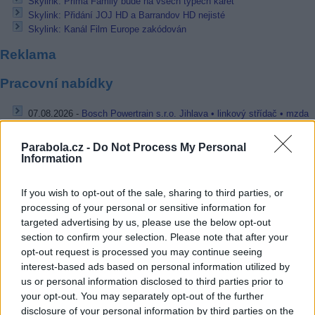
Skylink: Prima Family bude na všech typech karet
Skylink: Přidání JOJ HD a Barrandov HD nejisté
Skylink: Kanál Film Europe zakódován
Reklama
Pracovní nabídky
07.08.2026 -
Bosch Powertrain s.r.o. Jihlava • linkový střídač • mzda
48.400 Kč • příspěvek na ubytování (Jihlava, okres Jihlava)
07.08.2026 -
Bosch Powertrain s.r.o. Jihlava • obsluha CNC strojů • 
Parabola.cz -
Do Not Process My Personal
48.400 Kč • náborový bonus 50.000 Kč • příspěvek na ubytování (Jihl
Information
okres Jihlava)
07.08.2026 -
Specialista pro elektronická zařízení údržby (m/ž) (tř. Vá
Klementa 869, Mladá Boleslav II)
If you wish to opt-out of the sale, sharing to third parties, or
06.08.2026 -
Bosch Powertrain s.r.o. Jihlava • CNC operátor• mzda 48
processing of your personal or sensitive information for
Kč • náborový bonus 50.000 Kč • příspěvek na ubytování (Jihlava, ok
Jihlava)
targeted advertising by us, please use the below opt-out
06.08.2026 -
Bosch Powertrain s.r.o. • montážní dělník • mzda 44.700
section to confirm your selection. Please note that after your
týdenní zálohy na mzdu 2.000 Kč (Jihlava, okres Jihlava)
opt-out request is processed you may continue seeing
... další nabídky zaměstnání
interest-based ads based on personal information utilized by
us or personal information disclosed to third parties prior to
your opt-out. You may separately opt-out of the further
Vybrané články
disclosure of your personal information by third parties on the