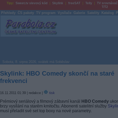
Tipy:
Sweet.tv slevový kód
Skylink
freeSAT
Telly
TV srovnávač
T/T2
Přehledy
ČS pakety
TV program
Vysílače
Galerie
Satelity
Katalog
P
Parabola.cz
Sobota, 8. srpna 2026, svátek má Soběslav
Skylink: HBO Comedy skončí na staré
frekvenci
16.11.2011 01:39
| redakce |
tisk
Prémiový seriálový a filmový zábavní kanál
HBO Comedy
ukon
brzy vysílání na starém kmitočtu. Abonenti satelitní služby
Skyli
musí přeladit své set top boxy na nové parametry.