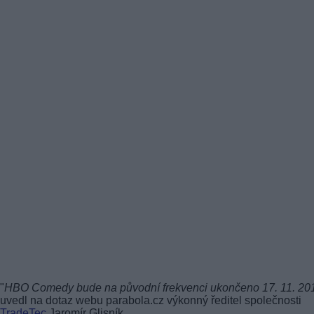
"
HBO Comedy bude na původní frekvenci ukončeno 17. 11. 20
uvedl na dotaz webu parabola.cz výkonný ředitel společnosti
TradeTec
Jaromír Glisník.