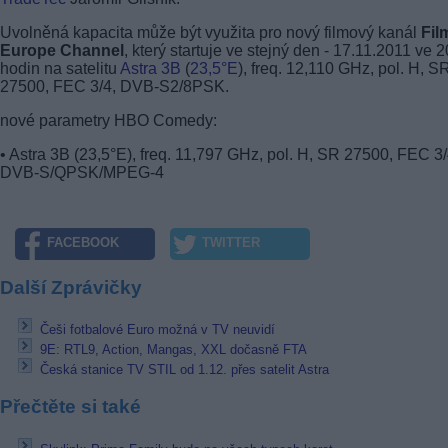
Uvolněná kapacita může být využita pro nový filmový kanál
Fil
Europe Channel
, který startuje ve stejný den - 17.11.2011 ve 
hodin na satelitu
Astra 3B
(
23,5°E
), freq. 12,110 GHz, pol. H, S
27500, FEC 3/4, DVB-S2/8PSK.
nové parametry HBO Comedy:
• Astra 3B (23,5°E), freq. 11,797 GHz, pol. H, SR 27500, FEC 3/
DVB-S/QPSK/MPEG-4
FACEBOOK
TWITTER
Další Zprávičky
Češi fotbalové Euro možná v TV neuvidí
9E: RTL9, Action, Mangas, XXL dočasně FTA
Česká stanice TV STIL od 1.12. přes satelit Astra
Přečtěte si také