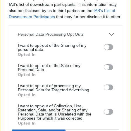
IAB’s list of downstream participants. This information may
also be disclosed by us to third parties on the
IAB’s List of
Downstream Participants
that may further disclose it to other
third parties.
Personal Data Processing Opt Outs
I want to opt-out of the Sharing of my
Prima sport - co nabídne v prvním
Kdy a kde bude Prima sport k
personal data.
vysílacím týdnu
naladění na Skylinku
Opted In
I want to opt-out of the Sale of my
Personal Data.
Opted In
I want to opt-out of processing my
Personal Data for Targeted Advertising.
Opted In
Parabola.cz
- web o satelitní, terestrické a kabelové televizi, © 2000–202
•
O webu parabola.cz
•
O souborech cookies
•
Inzerce
•
Kontakt
I want to opt-out of Collection, Use,
•
Dovolená u moře
•
Bazény
Retention, Sale, and/or Sharing of my
Personal Data that Is Unrelated with the
Purposes for which it was collected.
Opted In