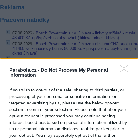
Reklama
Pracovní nabídky
07.08.2026 -
Bosch Powertrain s.r.o. Jihlava • linkový střídač • mzda
48.400 Kč • příspěvek na ubytování (Jihlava, okres Jihlava)
07.08.2026 -
Bosch Powertrain s.r.o. Jihlava • obsluha CNC strojů • 
48.400 Kč • náborový bonus 50.000 Kč • příspěvek na ubytování (Jihl
okres Jihlava)
07.08.2026 -
Specialista pro elektronická zařízení údržby (m/ž) (tř. Vá
Klementa 869, Mladá Boleslav II)
Parabola.cz -
Do Not Process My Personal
06.08.2026 -
Bosch Powertrain s.r.o. Jihlava • CNC operátor• mzda 48
Information
Kč • náborový bonus 50.000 Kč • příspěvek na ubytování (Jihlava, ok
Jihlava)
06.08.2026 -
Bosch Powertrain s.r.o. • montážní dělník • mzda 44.700
If you wish to opt-out of the sale, sharing to third parties, or
týdenní zálohy na mzdu 2.000 Kč (Jihlava, okres Jihlava)
processing of your personal or sensitive information for
... další nabídky zaměstnání
targeted advertising by us, please use the below opt-out
section to confirm your selection. Please note that after your
Vybrané články
opt-out request is processed you may continue seeing
interest-based ads based on personal information utilized by
us or personal information disclosed to third parties prior to
your opt-out. You may separately opt-out of the further