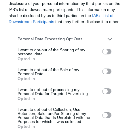
disclosure of your personal information by third parties on the
IAB’s list of downstream participants. This information may
also be disclosed by us to third parties on the
IAB’s List of
Downstream Participants
that may further disclose it to other
third parties.
Prima sport - co nabídne v prvním
Kdy a kde bude Prima sport k
vysílacím týdnu
naladění na Skylinku
Personal Data Processing Opt Outs
I want to opt-out of the Sharing of my
personal data.
Opted In
I want to opt-out of the Sale of my
Personal Data.
Opted In
I want to opt-out of processing my
Personal Data for Targeted Advertising.
Opted In
Parabola.cz
- web o satelitní, terestrické a kabelové televizi, © 2000–202
•
O webu parabola.cz
•
O souborech cookies
•
Inzerce
•
Kontakt
I want to opt-out of Collection, Use,
•
Dovolená u moře
•
Bazény
Retention, Sale, and/or Sharing of my
Personal Data that Is Unrelated with the
Purposes for which it was collected.
Opted In