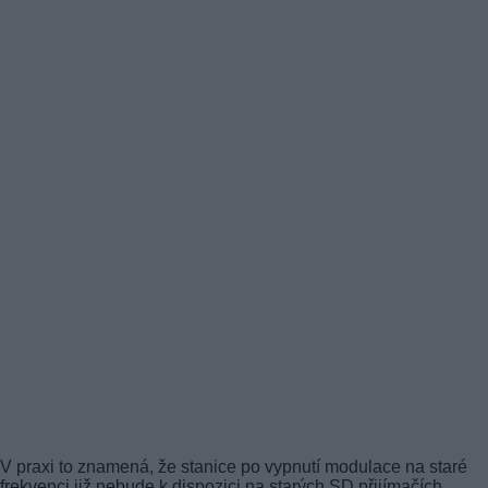
V praxi to znamená, že stanice po vypnutí modulace na staré
frekvenci již nebude k dispozici na starých SD přijímačích.