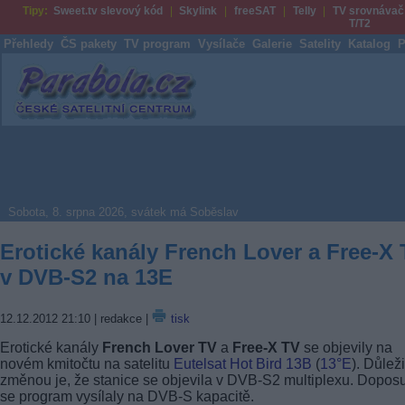
Tipy:
Sweet.tv slevový kód
Skylink
freeSAT
Telly
TV srovnávač
T/T2
Přehledy
ČS pakety
TV program
Vysílače
Galerie
Satelity
Katalog
P
Parabola.cz
Sobota, 8. srpna 2026, svátek má Soběslav
Erotické kanály French Lover a Free-X
v DVB-S2 na 13E
12.12.2012 21:10
| redakce |
tisk
Erotické kanály
French Lover TV
a
Free-X TV
se objevily na
novém kmitočtu na satelitu
Eutelsat Hot Bird 13B
(
13°E
). Důlež
změnou je, že stanice se objevila v DVB-S2 multiplexu. Dopos
se program vysílaly na DVB-S kapacitě.