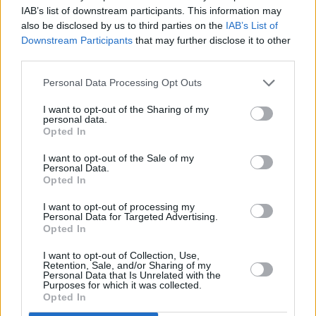
IAB’s list of downstream participants. This information may
also be disclosed by us to third parties on the
IAB’s List of
Downstream Participants
that may further disclose it to other
third parties.
Personal Data Processing Opt Outs
Prima sport - co nabídne v prvním
Kdy a kde bude Prima sport k
I want to opt-out of the Sharing of my
vysílacím týdnu
naladění na Skylinku
personal data.
Opted In
I want to opt-out of the Sale of my
Personal Data.
Opted In
I want to opt-out of processing my
Personal Data for Targeted Advertising.
Opted In
Parabola.cz
- web o satelitní, terestrické a kabelové televizi, © 2000–202
•
O webu parabola.cz
•
O souborech cookies
•
Inzerce
•
Kontakt
I want to opt-out of Collection, Use,
•
Dovolená u moře
•
Bazény
Retention, Sale, and/or Sharing of my
Personal Data that Is Unrelated with the
Purposes for which it was collected.
Opted In