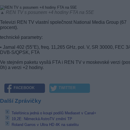
▲ REN TV s posunem +4 hodiny FTA na 55E
Televizi REN TV vlastní společnost National Media Group (67
procent).
technické parametry:
• Jamal 402 (55°E), freq. 11,265 GHz, pol. V, SR 30000, FEC 3/
DVB-S/QPSK, FTA
Ve stejném paketu vysílá FTA i REN TV v moskevské verzi (po
0h) a verzi +2 hodiny.
FACEBOOK
TWITTER
Další Zprávičky
Telefónica jedná o koupi podílů Mediaset v Canal+
19,2E: Německá AstroTV změní TP
Roland Garros v Ultra HD 4K na satelitu