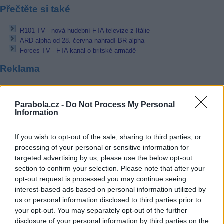
Přečtěte si také
R101 TV - nová hudební FTA televize z Itálie
ARD alpha od 28. června nahradí BR alpha
Forces TV - FTA kanál o britské armádě
Reklama
Pracovní nabídky
Parabola.cz -
Do Not Process My Personal
06.08.2026 -
Údržbář výrobních linek • mzda 40 000Kč • stravování i 
Information
zdarma (Ref. č.: Fau - údr) (Nýřany)
06.08.2026 -
Měřící technik - elektro (Okres Prachatice)
If you wish to opt-out of the sale, sharing to third parties, or
06.08.2026 -
Hledáme montážní skupiny I jednotlivce pro montáž ván
výzdoby (Slovenská republika, Maďarsko)
processing of your personal or sensitive information for
05.08.2026 -
Zámečník / Mechanik (Praha - východ)
targeted advertising by us, please use the below opt-out
05.08.2026 -
Manažer/ka pro mezinárodní spolupráci (Suchdol, Praha)
section to confirm your selection. Please note that after your
... další nabídky zaměstnání
opt-out request is processed you may continue seeing
interest-based ads based on personal information utilized by
us or personal information disclosed to third parties prior to
Vybrané články
your opt-out. You may separately opt-out of the further
disclosure of your personal information by third parties on the