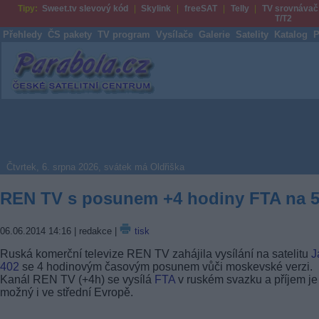
Tipy:
Sweet.tv slevový kód
Skylink
freeSAT
Telly
TV srovnávač
T/T2
Přehledy
ČS pakety
TV program
Vysílače
Galerie
Satelity
Katalog
P
Parabola.cz
Čtvrtek, 6. srpna 2026, svátek má Oldřiška
REN TV s posunem +4 hodiny FTA na 
06.06.2014 14:16
| redakce |
tisk
Ruská komerční televize REN TV zahájila vysílání na satelitu
J
402
se 4 hodinovým časovým posunem vůči moskevské verzi.
Kanál REN TV (+4h) se vysílá
FTA
v ruském svazku a příjem je
možný i ve střední Evropě.