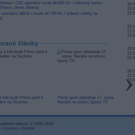
 Jihlava • CNC operátor• mzda 48.400 Kč • náborový bonus
20:3
ihlava, okres Jihlava)
22:0
22:3
 • montážní dělník • mzda 44.700 Kč • týdenní zálohy na
a)
20:1
21:2
22:4
brané články
20:3
21:3
22:3
20:2
22:2
23:3
a kde bude Prima sport k
Prima sport odstartuje 17. srpna.
Prima 
dění na Skylinku
Naváže na stanici Sporty TV
naladi
 kabelové televizi, © 2000–2026
s
•
Inzerce
•
Kontakt