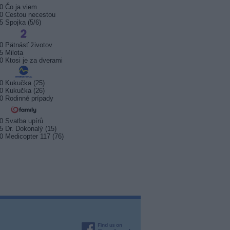
0 Čo ja viem
0 Cestou necestou
5 Spojka (5/6)
0 Pätnásť životov
5 Milota
0 Ktosi je za dverami
0 Kukučka (25)
0 Kukučka (26)
0 Rodinné prípady
0 Svatba upírů
5 Dr. Dokonalý (15)
0 Medicopter 117 (76)
sport startuje. Kde ji
Prima sport zahájí vysílání 17.
Arena S
t?
srpna 2026
na Kana