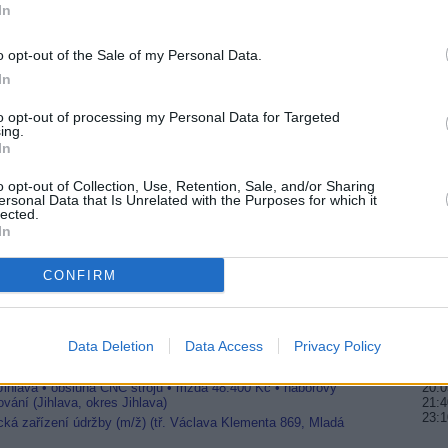
In
20:1
21:0
22:0
o opt-out of the Sale of my Personal Data.
tu Thor 7
In
20:0
 HD
21:4
tuje
to opt-out of processing my Personal Data for Targeted
00:
ing.
In
20:2
22:3
o opt-out of Collection, Use, Retention, Sale, and/or Sharing
tu Thor 7
23:5
ersonal Data that Is Unrelated with the Purposes for which it
lected.
In
přesune se na novou pozici
20:1
22:0
23:5
CONFIRM
20:
22:1
00:3
Data Deletion
Data Access
Privacy Policy
Jihlava • linkový střídač • mzda 48.400 Kč • příspěvek na
 Jihlava • obsluha CNC strojů • mzda 48.400 Kč • náborový
20:0
vání (Jihlava, okres Jihlava)
21:4
23:
ická zařízení údržby (m/ž) (tř. Václava Klementa 869, Mladá