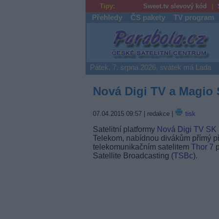
Tipy:
Sweet.tv slevový kód
Přehledy
ČS pakety
TV program
Parabola.cz
Pátek, 7. srpna 2026, svátek má Lada
Nová Digi TV a Magio S
07.04.2015 09:57
| redakce |
tisk
Satelitní platformy
Nová Digi TV SK
Telekom, nabídnou divákům přímý př
telekomunikačním satelitem
Thor 7
p
Satellite Broadcasting (
TSBc
).