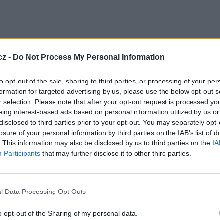
cz -
Do Not Process My Personal Information
to opt-out of the sale, sharing to third parties, or processing of your per
formation for targeted advertising by us, please use the below opt-out s
r selection. Please note that after your opt-out request is processed y
 na 1003 a 1014. programovou pozici uvedených
eing interest-based ads based on personal information utilized by us or
disclosed to third parties prior to your opt-out. You may separately opt-
losure of your personal information by third parties on the IAB’s list of
kosmodromu Kourou (Francouzská Guyana) je
. This information may also be disclosed by us to third parties on the
IA
 a 23:37 hodinou středoevropského času.
Participants
that may further disclose it to other third parties.
,8°W
, kde rozšíří kapacitu stávajících družic
Thor 5
e vybaven 11 transpondéry v Ku pásmu určenou
é kapacitou v Ka pásmu pro námořní služby.
l Data Processing Opt Outs
TV
o opt-out of the Sharing of my personal data.
R