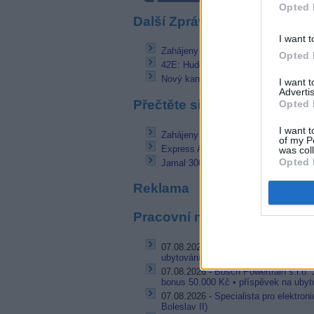
Opted 
Další Zprávičky
I want t
Zahájeny přípravy na vynesení sateli
Opted 
42E: Hudební Number 1 TV už jen v
Nový kanál od Zee Entertainment star
I want 
Advertis
Přečtěte si také
Opted 
I want t
Zahájeny přípravy na vynesení sateli
of my P
Express AM7 zahájil testy na 40E
was col
Opted 
Jamal 300K ukončil provoz na 90E a 
Reklama
Pracovní nabídky
07.08.2026 -
Bosch Powertrain s.r.o. 
ubytování (Jihlava, okres Jihlava)
07.08.2026 -
Bosch Powertrain s.r.o.
bonus 50.000 Kč • příspěvek na ubyto
07.08.2026 -
Specialista pro elektron
Boleslav II)