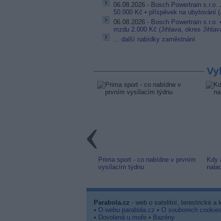
06.08.2026 -
Bosch Powertrain s.r.o.
50.000 Kč • příspěvek na ubytování (J
06.08.2026 -
Bosch Powertrain s.r.o.
mzdu 2.000 Kč (Jihlava, okres Jihlav
... další nabídky zaměstnání
Vy
link: Slovenská TV8 (TV
Prima sport - co nabídne v prvním
Kdy 
m) z nové frekvence
vysílacím týdnu
nala
Parabola.cz
- web o satelitní, terestrické a
•
O webu parabola.cz
•
O souborech cookie
•
Dovolená u moře
•
Bazény