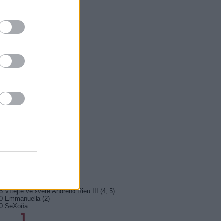
5 Vyprávěj
5 Všechnopárty
0 Hercule Poirot
0 Bez motivu
5 Smrt na Nilu
00 Ohněm a mečem (2/2)
0 Lítá v tom
5 Farma Česko II (28)
5 Kriminálka Miami VIII (13)
5 Máme rádi Česko
0 Máme rádi Česko
0 Ano, šéfe!
10 Bomber
5 Police Story: V pasti
0 Maigret (36)
5 Vítejte ve světě Andrého Rieu III (4, 5)
0 Emmanuella (2)
10 SeXoňa