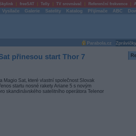
Skylink
freeSAT
Telly
TV srovnávač
Referenční frekvence
A
Vysílače
Galerie
Satelity
Katalog
Přijímače
ABC
Dow
Parabola.cz
Zprávičk
at přinesou start Thor 7
R
a Magio Sat, které vlastní společnost Slovak
enos startu nosné rakety Ariane 5 s novým
ro skandinávského satelitního operátora Telenor