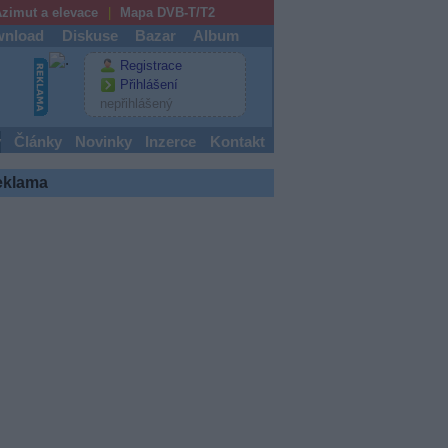
zimut a elevace
Mapa DVB-T/T2
nload
Diskuse
Bazar
Album
Registrace
Přihlášení
nepřihlášený
y
Články
Novinky
Inzerce
Kontakt
eklama