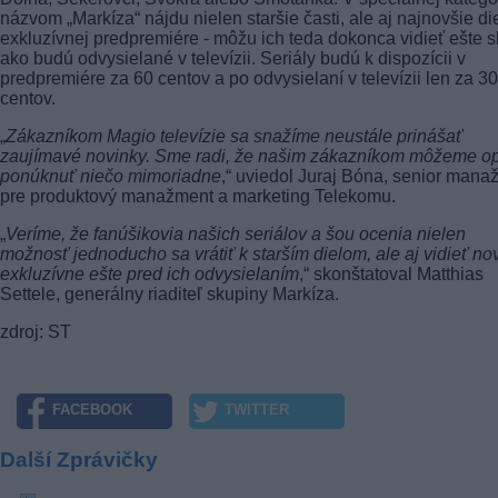
názvom „Markíza“ nájdu nielen staršie časti, ale aj najnovšie di
exkluzívnej predpremiére - môžu ich teda dokonca vidieť ešte s
ako budú odvysielané v televízii. Seriály budú k dispozícii v
predpremiére za 60 centov a po odvysielaní v televízii len za 30
centov.
„
Zákazníkom Magio televízie sa snažíme neustále prinášať
zaujímavé novinky. Sme radi, že našim zákazníkom môžeme o
ponúknuť niečo mimoriadne
,“ uviedol Juraj Bóna, senior mana
pre produktový manažment a marketing Telekomu.
„
Veríme, že fanúšikovia našich seriálov a šou ocenia nielen
možnosť jednoducho sa vrátiť k starším dielom, ale aj vidieť no
exkluzívne ešte pred ich odvysielaním
,“ skonštatoval Matthias
Settele, generálny riaditeľ skupiny Markíza.
zdroj: ST
FACEBOOK
TWITTER
Další Zprávičky