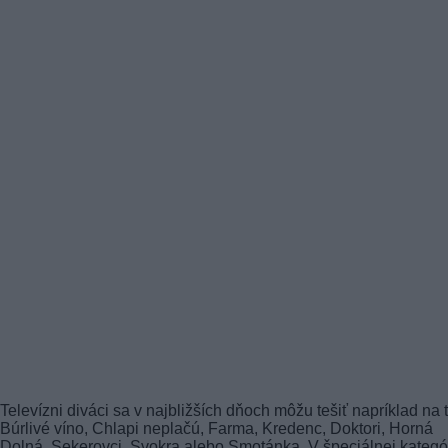
Televízni diváci sa v najbližších dňoch môžu tešiť napríklad na t
Búrlivé víno, Chlapi neplačú, Farma, Kredenc, Doktori, Horná
Dolná, Sekerovci, Svokra alebo Smotánka. V špeciálnej kategór