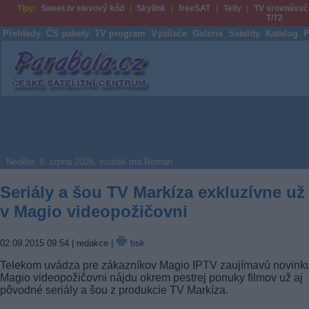
Tipy:
Sweet.tv slevový kód
Skylink
freeSAT
Telly
TV srovnávač
T/T2
Přehledy
ČS pakety
TV program
Vysílače
Galerie
Satelity
Katalog
P
Parabola.cz
Neděle, 9. srpna 2026, svátek má Roman
Seriály a šou TV Markíza exkluzívne už 
v Magio videopožičovni
02.09.2015 09:54
| redakce |
tisk
Telekom uvádza pre zákazníkov Magio IPTV zaujímavú novinku
Magio videopožičovni nájdu okrem pestrej ponuky filmov už aj
pôvodné seriály a šou z produkcie TV Markíza.