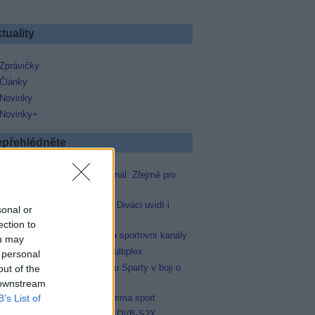
tuality
Zprávičky
Články
Novinky
Novinky+
přehlédněte
Skylink spustil nový Test kanál. Zřejmě pro
Prima sport
Oneplay zařadí Prima sport. Diváci uvidí i
sonal or
zápas Sparty proti Lyonu
ection to
AMC získala licence pro dva sportovní kanály
ou may
Operátor Du převzal další multiplex
 personal
Prima sport odvysílá i odvetu Sparty v boji o
out of the
Ligu mistrů
 downstream
B’s List of
Antik TV potvrdil zařazení Prima sport
Televisa Networks přešla na DVB-S2X