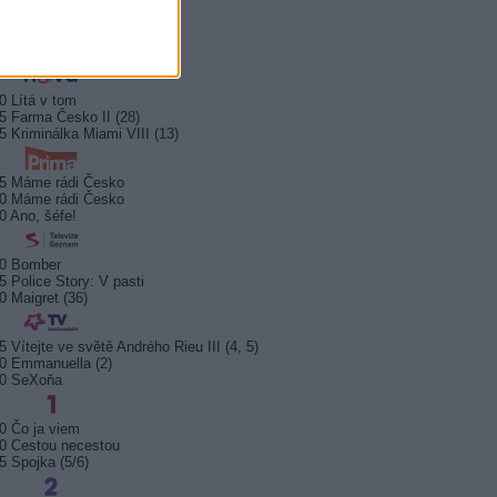
0 Bez motivu
5 Smrt na Nilu
00 Ohněm a mečem (2/2)
0 Lítá v tom
5 Farma Česko II (28)
5 Kriminálka Miami VIII (13)
5 Máme rádi Česko
0 Máme rádi Česko
0 Ano, šéfe!
10 Bomber
5 Police Story: V pasti
0 Maigret (36)
5 Vítejte ve světě Andrého Rieu III (4, 5)
0 Emmanuella (2)
sport startuje. Kde ji
Prima sport zahájí vysílání 17.
Arena S
10 SeXoňa
t?
srpna 2026
na Kana
0 Čo ja viem
0 Cestou necestou
5 Spojka (5/6)