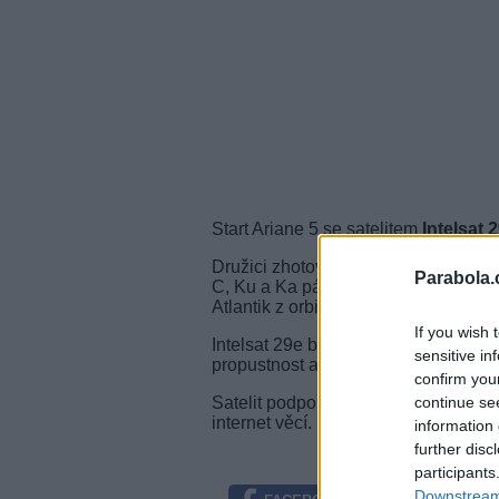
Start Ariane 5 se satelitem
Intelsat 
Družici zhotovila a dodala společnos
Parabola.
C, Ku a Ka pásmu, který bude slouži
Atlantik z orbitální pozice 50°W.
If you wish 
Intelsat 29e bude vybaven technologií
sensitive in
propustnost a je zpětně kompatibilní 
confirm you
continue se
Satelit podpoří bezdrátovou infrastru
internet věcí.
information 
further disc
participants
Downstream 