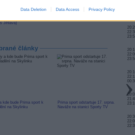
 Jihlava)
20:0
Jihlava • střídač • mzda 48.400 Kč • příspěvek na ubytování
Data Deletion
Data Access
Privacy Policy
21:4
00:
• seřizování strojů • mzda 48.400 Kč • náborový bonus
s Jihlava)
20:2
22:3
23:5
brané články
20:1
22:0
23:5
20:
22:1
00:3
20:0
21:4
a kde bude Prima sport k
Prima sport odstartuje 17. srpna.
Prima 
23:
dění na Skylinku
Naváže na stanici Sporty TV
naladi
20:3
22:0
22:3