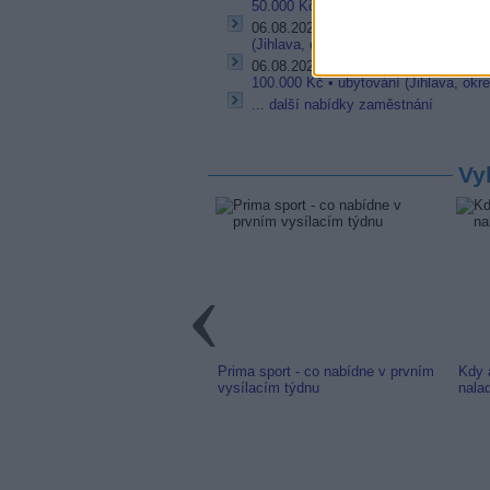
50.000 Kč • ubytování (Jihlava, okres
06.08.2026 -
Bosch Powertrain s.r.o. 
(Jihlava, okres Jihlava)
06.08.2026 -
Bosch Powertrain s.r.o. 
100.000 Kč • ubytování (Jihlava, okre
... další nabídky zaměstnání
Vy
link: Slovenská TV8 (TV
Prima sport - co nabídne v prvním
Kdy 
m) z nové frekvence
vysílacím týdnu
nala