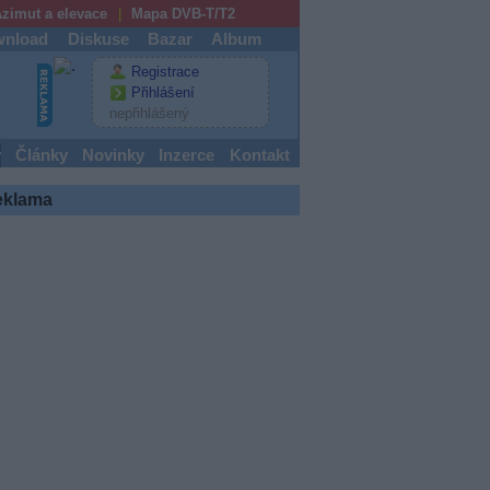
zimut a elevace
Mapa DVB-T/T2
nload
Diskuse
Bazar
Album
Registrace
Přihlášení
nepřihlášený
y
Články
Novinky
Inzerce
Kontakt
eklama