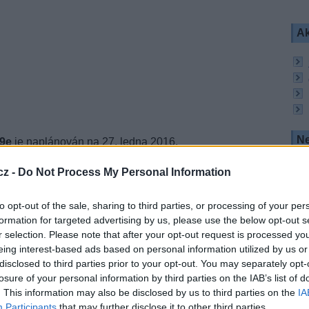
Ak
Ne
29e
je naplánován na 27. ledna 2016.
t Boeing a půjde o satelit s vysokou kapacitou v
cz -
Do Not Process My Personal Information
t pro Severní a Latinskou Ameriku a severní
to opt-out of the sale, sharing to third parties, or processing of your per
 Intelsat Epic, která poskytne flexibilní vysokou
formation for targeted advertising by us, please use the below opt-out s
se stávajícími globálními vysílacími sítěmi.
r selection. Please note that after your opt-out request is processed y
eing interest-based ads based on personal information utilized by us or
kturu, leteckou a námořní mobilitu, vládní sektor a
disclosed to third parties prior to your opt-out. You may separately opt-
losure of your personal information by third parties on the IAB’s list of
. This information may also be disclosed by us to third parties on the
IA
Participants
that may further disclose it to other third parties.