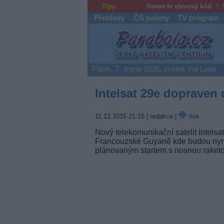
Tipy:
Sweet.tv slevový kód
Přehledy
ČS pakety
TV program
Parabola.cz
Pátek, 7. srpna 2026, svátek má Lada
Intelsat 29e dopraven
11.12.2015 21:15
| redakce |
tisk
Nový telekomunikační satelit Intel
Francouzské Guyaně kde budou nyní
plánovaným startem s nosnou raketo