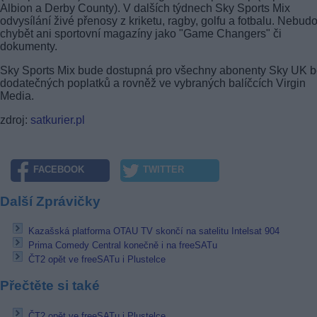
Albion a Derby County). V dalších týdnech Sky Sports Mix
odvysílání živé přenosy z kriketu, ragby, golfu a fotbalu. Nebud
chybět ani sportovní magazíny jako "Game Changers" či
dokumenty.
Sky Sports Mix bude dostupná pro všechny abonenty Sky UK 
dodatečných poplatků a rovněž ve vybraných balíčcích Virgin
Media.
zdroj:
satkurier.pl
FACEBOOK
TWITTER
Další Zprávičky
Kazašská platforma OTAU TV skončí na satelitu Intelsat 904
Prima Comedy Central konečně i na freeSATu
ČT2 opět ve freeSATu i Plustelce
Přečtěte si také
ČT2 opět ve freeSATu i Plustelce