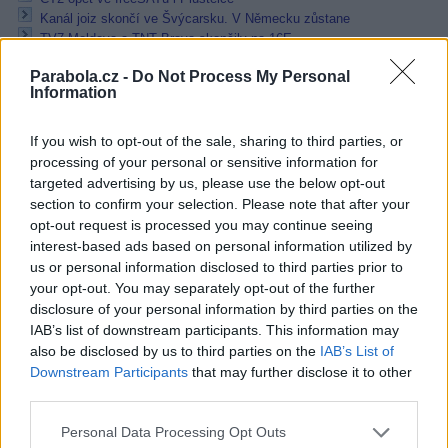
Kanál joiz skončí ve Švýcarsku. V Německu zůstane
TV7 Moldova a TNT Brava skončily na 16E
Reklama
Parabola.cz -
Do Not Process My Personal
Information
Pracovní nabídky
If you wish to opt-out of the sale, sharing to third parties, or
07.08.2026 -
Bosch Powertrain s.r.o. Jihlava • linkový střídač • mzda
processing of your personal or sensitive information for
48.400 Kč • příspěvek na ubytování (Jihlava, okres Jihlava)
targeted advertising by us, please use the below opt-out
07.08.2026 -
Bosch Powertrain s.r.o. Jihlava • obsluha CNC strojů • 
section to confirm your selection. Please note that after your
48.400 Kč • náborový bonus 50.000 Kč • příspěvek na ubytování (Jihl
okres Jihlava)
opt-out request is processed you may continue seeing
06.08.2026 -
Bosch Powertrain s.r.o. Jihlava • CNC operátor• mzda 48
interest-based ads based on personal information utilized by
Kč • náborový bonus 50.000 Kč • příspěvek na ubytování (Jihlava, ok
us or personal information disclosed to third parties prior to
Jihlava)
your opt-out. You may separately opt-out of the further
06.08.2026 -
Bosch Powertrain s.r.o. • montážní dělník • mzda 44.700
disclosure of your personal information by third parties on the
týdenní zálohy na mzdu 2.000 Kč (Jihlava, okres Jihlava)
06.08.2026 -
Bosch Powertrain s.r.o. Jihlava • práce ve skladu • mzda
IAB’s list of downstream participants. This information may
48.400 Kč • náborový bonus 50.000 Kč • ubytování (Jihlava, okres Jih
also be disclosed by us to third parties on the
IAB’s List of
... další nabídky zaměstnání
Downstream Participants
that may further disclose it to other
third parties.
Vybrané články
Personal Data Processing Opt Outs