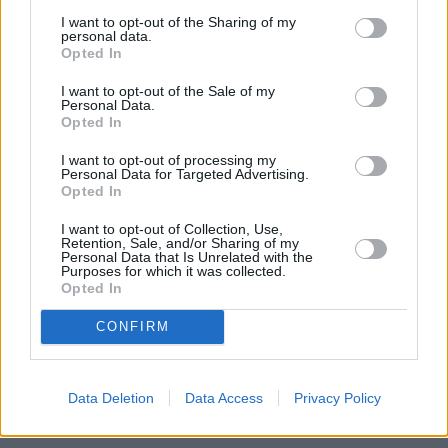
I want to opt-out of the Sharing of my
personal data.
Opted In
I want to opt-out of the Sale of my
Personal Data.
Opted In
Prima sport - co nabídne v prvním
I want to opt-out of processing my
Kdy a kde bude Prima sport k
Personal Data for Targeted Advertising.
vysílacím týdnu
naladění na Skylinku
Opted In
I want to opt-out of Collection, Use,
Retention, Sale, and/or Sharing of my
Parabola.cz
- web o satelitní, terestrické a kabelové televizi, © 2000–202
Personal Data that Is Unrelated with the
•
O webu parabola.cz
•
O souborech cookies
•
Inzerce
•
Kontakt
Purposes for which it was collected.
•
Dovolená u moře
•
Bazény
Opted In
CONFIRM
Data Deletion
Data Access
Privacy Policy