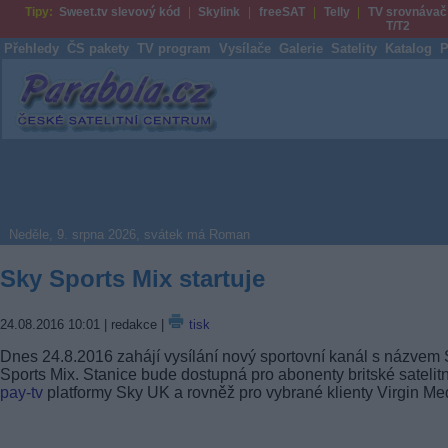
Tipy:
Sweet.tv slevový kód
Skylink
freeSAT
Telly
TV srovnávač
T/T2
Přehledy
ČS pakety
TV program
Vysílače
Galerie
Satelity
Katalog
P
Parabola.cz
Neděle, 9. srpna 2026, svátek má Roman
Sky Sports Mix startuje
24.08.2016 10:01
| redakce |
tisk
Dnes 24.8.2016 zahájí vysílání nový sportovní kanál s názvem
Sports Mix. Stanice bude dostupná pro abonenty britské satelitn
pay-tv
platformy Sky UK a rovněž pro vybrané klienty Virgin Me