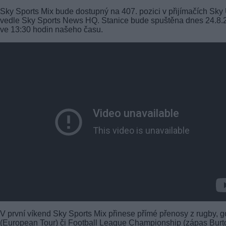
Sky Sports Mix bude dostupný na 407. pozici v přijímačích Sky
vedle Sky Sports News HQ. Stanice bude spuštěna dnes 24.8.
ve 13:30 hodin našeho času.
V první víkend Sky Sports Mix přinese přímé přenosy z rugby, g
(European Tour) či Football League Championship (zápas Burt