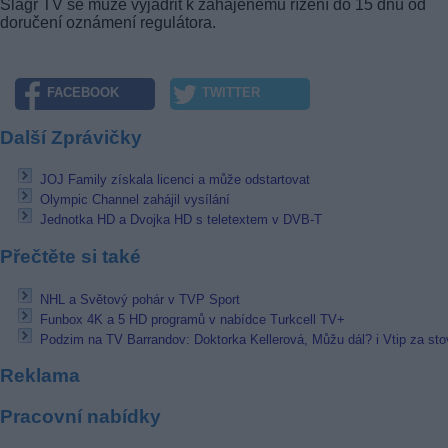
Šlágr TV se může vyjádřit k zahájenému řízení do 15 dnů od
doručení oznámení regulátora.
FACEBOOK
TWITTER
Další Zprávičky
JOJ Family získala licenci a může odstartovat
Olympic Channel zahájil vysílání
Jednotka HD a Dvojka HD s teletextem v DVB-T
Přečtěte si také
NHL a Světový pohár v TVP Sport
Funbox 4K a 5 HD programů v nabídce Turkcell TV+
Podzim na TV Barrandov: Doktorka Kellerová, Můžu dál? i Vtip za st
Reklama
Pracovní nabídky