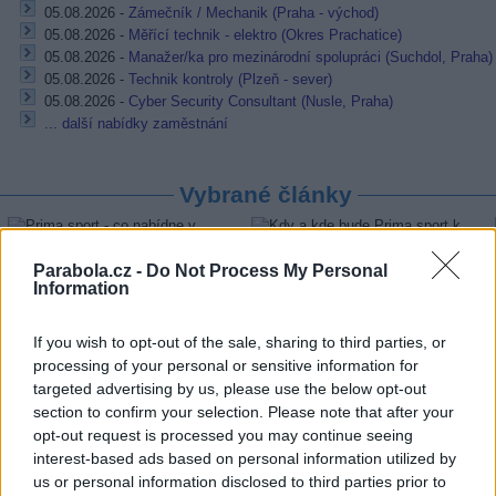
05.08.2026 -
Zámečník / Mechanik (Praha - východ)
05.08.2026 -
Měřící technik - elektro (Okres Prachatice)
05.08.2026 -
Manažer/ka pro mezinárodní spolupráci (Suchdol, Praha)
05.08.2026 -
Technik kontroly (Plzeň - sever)
05.08.2026 -
Cyber Security Consultant (Nusle, Praha)
... další nabídky zaměstnání
Vybrané články
Parabola.cz -
Do Not Process My Personal
Information
If you wish to opt-out of the sale, sharing to third parties, or
processing of your personal or sensitive information for
targeted advertising by us, please use the below opt-out
Prima sport - co nabídne v prvním
Kdy a kde bude Prima sport k
vysílacím týdnu
naladění na Skylinku
section to confirm your selection. Please note that after your
opt-out request is processed you may continue seeing
interest-based ads based on personal information utilized by
us or personal information disclosed to third parties prior to