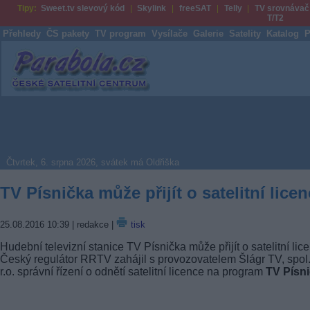
Tipy:
Sweet.tv slevový kód
Skylink
freeSAT
Telly
TV srovnávač
T/T2
Přehledy
ČS pakety
TV program
Vysílače
Galerie
Satelity
Katalog
P
Parabola.cz
Čtvrtek, 6. srpna 2026, svátek má Oldřiška
TV Písnička může přijít o satelitní licen
25.08.2016 10:39
| redakce |
tisk
Hudební televizní stanice TV Písnička může přijít o satelitní lice
Český regulátor RRTV zahájil s provozovatelem Šlágr TV, spol.
r.o. správní řízení o odnětí satelitní licence na program
TV Písn