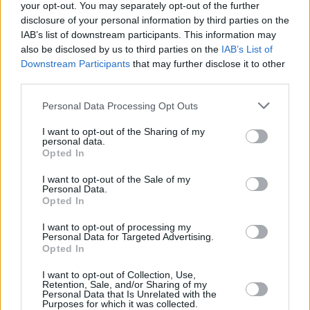
your opt-out. You may separately opt-out of the further
disclosure of your personal information by third parties on the
IAB’s list of downstream participants. This information may
also be disclosed by us to third parties on the
IAB’s List of
Downstream Participants
that may further disclose it to other
third parties.
Personal Data Processing Opt Outs
I want to opt-out of the Sharing of my
personal data.
Opted In
I want to opt-out of the Sale of my
Personal Data.
Opted In
I want to opt-out of processing my
Personal Data for Targeted Advertising.
Opted In
Parabola.cz
- web o satelitní, terestrické a kabelové televizi, © 2000–202
•
O webu parabola.cz
•
O souborech cookies
•
Inzerce
•
Kontakt
I want to opt-out of Collection, Use,
•
Dovolená u moře
•
Bazény
Retention, Sale, and/or Sharing of my
Personal Data that Is Unrelated with the
Purposes for which it was collected.