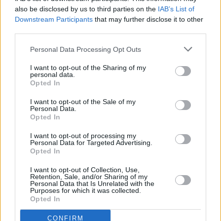
also be disclosed by us to third parties on the
IAB’s List of
Downstream Participants
that may further disclose it to other
third parties.
Personal Data Processing Opt Outs
I want to opt-out of the Sharing of my
Prima sport - co nabídne v prvním
Kdy a kde bude Prima sport k
personal data.
vysílacím týdnu
naladění na Skylinku
Opted In
I want to opt-out of the Sale of my
Personal Data.
Opted In
I want to opt-out of processing my
Personal Data for Targeted Advertising.
Opted In
Parabola.cz
- web o satelitní, terestrické a kabelové televizi, © 2000–202
•
O webu parabola.cz
•
O souborech cookies
•
Inzerce
•
Kontakt
I want to opt-out of Collection, Use,
•
Dovolená u moře
•
Bazény
Retention, Sale, and/or Sharing of my
Personal Data that Is Unrelated with the
Purposes for which it was collected.
Opted In
CONFIRM