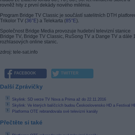
rovněž hity z první dekády nového milénia.
Program Bridge TV Classic je součástí satelitních DTH platfor
Trikolor TV (
36°E
) a Telekarta (
85°E
).
Společnost Bridge Media provozuje hudební televizní stanice
Bridge TV, Bridge TV Classic, RuSong TV a Dange TV a dále 
rozhlasových online stanic.
zdroj: tele-sat.info
FACEBOOK
TWITTER
Další Zprávičky
Skylink: SD verze TV Nova a Prima až do 22.11.2016
Skylink: Ve kterých balíčcích budou Československo HD a Festival H
Platforma OTE rebrandovala své televizní kanály
Přečtěte si také