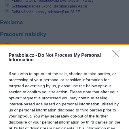
Platforma OTE rebrandovala své televizní kanály
Schlagerparadies ukončí distribuci přes Astru
Další vánoční kanály přicházejí na 28,2E
Reklama
Pracovní nabídky
06.08.2026 -
Bosch Powertrain s.r.o. Jihlava • CNC operátor• mzda 48
Kč • náborový bonus 50.000 Kč • příspěvek na ubytování (Jihlava, ok
Parabola.cz -
Do Not Process My Personal
Jihlava)
Information
06.08.2026 -
Bosch Powertrain s.r.o. • montážní dělník • mzda 44.700
týdenní zálohy na mzdu 2.000 Kč (Jihlava, okres Jihlava)
06.08.2026 -
Bosch Powertrain s.r.o. Jihlava • práce ve skladu • mzda
If you wish to opt-out of the sale, sharing to third parties, or
48.400 Kč • náborový bonus 50.000 Kč • ubytování (Jihlava, okres Jih
processing of your personal or sensitive information for
06.08.2026 -
Bosch Powertrain s.r.o. Jihlava • střídač • mzda 48.400 
příspěvek na ubytování (Jihlava, okres Jihlava)
targeted advertising by us, please use the below opt-out
06.08.2026 -
Bosch Powertrain s.r.o. • seřizování strojů • mzda 48.400
section to confirm your selection. Please note that after your
náborový bonus 100.000 Kč • ubytování (Jihlava, okres Jihlava)
opt-out request is processed you may continue seeing
... další nabídky zaměstnání
interest-based ads based on personal information utilized by
us or personal information disclosed to third parties prior to
your opt-out. You may separately opt-out of the further
Vybrané články
disclosure of your personal information by third parties on the
IAB’s list of downstream participants. This information may