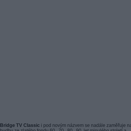
Bridge TV Classic
i pod novým názvem se nadále zaměřuje n
hudbu ze zlatého fondu 60., 70., 80., 90. let minulého století a