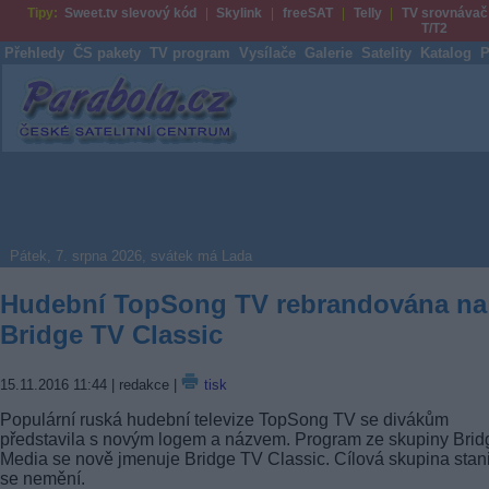
Tipy:
Sweet.tv slevový kód
Skylink
freeSAT
Telly
TV srovnávač
T/T2
Přehledy
ČS pakety
TV program
Vysílače
Galerie
Satelity
Katalog
P
Parabola.cz
Pátek, 7. srpna 2026, svátek má Lada
Hudební TopSong TV rebrandována na
Bridge TV Classic
15.11.2016 11:44
| redakce |
tisk
Populární ruská hudební televize TopSong TV se divákům
představila s novým logem a názvem. Program ze skupiny Brid
Media se nově jmenuje Bridge TV Classic. Cílová skupina stan
se nemění.