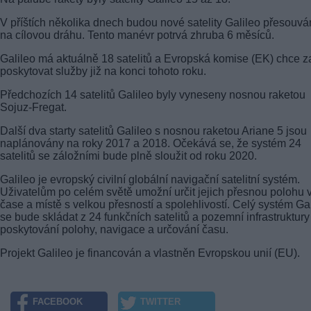
V příštích několika dnech budou nové satelity Galileo přesouvá
na cílovou dráhu. Tento manévr potrvá zhruba 6 měsíců.
Galileo má aktuálně 18 satelitů a Evropská komise (EK) chce za
poskytovat služby již na konci tohoto roku.
Předchozích 14 satelitů Galileo byly vyneseny nosnou raketou
Sojuz-Fregat.
Další dva starty satelitů Galileo s nosnou raketou Ariane 5 jsou
naplánovány na roky 2017 a 2018. Očekává se, že systém 24
satelitů se záložními bude plně sloužit od roku 2020.
Galileo je evropský civilní globální navigační satelitní systém.
Uživatelům po celém světě umožní určit jejich přesnou polohu 
čase a místě s velkou přesností a spolehlivostí. Celý systém Ga
se bude skládat z 24 funkčních satelitů a pozemní infrastruktury
poskytování polohy, navigace a určování času.
Projekt Galileo je financován a vlastněn Evropskou unií (EU).
FACEBOOK
TWITTER