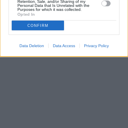
Retention, Sale, and/or Sharing of my
•
Dovolená u moře
•
Bazény
Personal Data that Is Unrelated with the
Purposes for which it was collected.
Opted In
CONFIRM
Data Deletion
Data Access
Privacy Policy