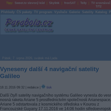
Tipy:
Sweet.tv slevový kód
Skylink
freeSAT
Telly
TV srovnávač
T/T2
Přehledy
ČS pakety
TV program
Vysílače
Galerie
Satelity
Katalog
P
Parabola.cz
Pátek, 7. srpna 2026, svátek má Lada
Vyneseny další 4 navigační satelity
Galileo
18.11.2016 09:32
| redakce |
tisk
Další čtyři satelity navigačního systému Galileo vynesla do ves
nosná raketa Ariane 5 prostřednictvím společnosti Arianespace
Ariane 5 odstartovala z kosmického střediska v Kourou z
Francouzské Guyany 17.11.2016 ve 14:06 hodin středoevrops