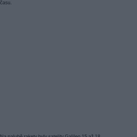
času.
Na palubě rakety byly satelity Galileo 15 až 18.