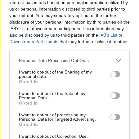
48.400 Kč • náborový bonus 50.000 Kč • ubytování (Jihlava, okres Jih
interest-based ads based on personal information utilized by
06.08.2026 -
Bosch Powertrain s.r.o. Jihlava • střídač • mzda 48.400 
us or personal information disclosed to third parties prior to
příspěvek na ubytování (Jihlava, okres Jihlava)
your opt-out. You may separately opt-out of the further
06.08.2026 -
Bosch Powertrain s.r.o. • seřizování strojů • mzda 48.400
disclosure of your personal information by third parties on the
náborový bonus 100.000 Kč • ubytování (Jihlava, okres Jihlava)
IAB’s list of downstream participants. This information may
... další nabídky zaměstnání
also be disclosed by us to third parties on the
IAB’s List of
Downstream Participants
that may further disclose it to other
third parties.
Vybrané články
Personal Data Processing Opt Outs
I want to opt-out of the Sharing of my
personal data.
Opted In
I want to opt-out of the Sale of my
Personal Data.
Opted In
Prima sport - co nabídne v prvním
Kdy a kde bude Prima sport k
vysílacím týdnu
naladění na Skylinku
I want to opt-out of processing my
Personal Data for Targeted Advertising.
Opted In
Parabola.cz
- web o satelitní, terestrické a kabelové televizi, © 2000–202
I want to opt-out of Collection, Use,
•
O webu parabola.cz
•
O souborech cookies
•
Inzerce
•
Kontakt