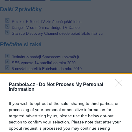
Další Zprávičky
Polsko: E-Sport TV zkušebně ještě letos
Dange TV se mění na Bridge TV Dance
Stanice Discovery Channel uvede pořad Stále naživu
Přečtěte si také
Jednání o prodeji Spacecomu pokračují
SES vynese 14 satelitů do roku 2020
5 nových satelitů Eutelsatu do roku 2019
Reklama
Parabola.cz -
Do Not Process My Personal
Information
Pracovní nabídky
If you wish to opt-out of the sale, sharing to third parties, or
06.08.2026 -
Bosch Powertrain s.r.o. Jihlava • CNC operátor• mzda 48
Kč • náborový bonus 50.000 Kč • příspěvek na ubytování (Jihlava, ok
processing of your personal or sensitive information for
Jihlava)
targeted advertising by us, please use the below opt-out
06.08.2026 -
Bosch Powertrain s.r.o. • montážní dělník • mzda 44.700
section to confirm your selection. Please note that after your
týdenní zálohy na mzdu 2.000 Kč (Jihlava, okres Jihlava)
opt-out request is processed you may continue seeing
06.08.2026 -
Bosch Powertrain s.r.o. Jihlava • práce ve skladu • mzda