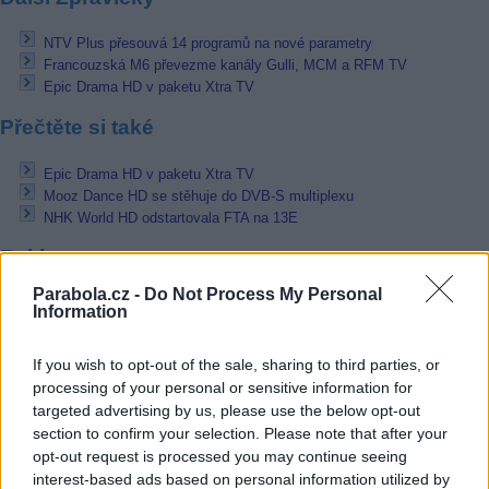
NTV Plus přesouvá 14 programů na nové parametry
Francouzská M6 převezme kanály Gulli, MCM a RFM TV
Epic Drama HD v paketu Xtra TV
Přečtěte si také
Epic Drama HD v paketu Xtra TV
Mooz Dance HD se stěhuje do DVB-S multiplexu
NHK World HD odstartovala FTA na 13E
Reklama
Parabola.cz -
Do Not Process My Personal
Pracovní nabídky
Information
07.08.2026 -
Bosch Powertrain s.r.o. Jihlava • linkový střídač • mzda
If you wish to opt-out of the sale, sharing to third parties, or
48.400 Kč • příspěvek na ubytování (Jihlava, okres Jihlava)
07.08.2026 -
Bosch Powertrain s.r.o. Jihlava • obsluha CNC strojů • 
processing of your personal or sensitive information for
48.400 Kč • náborový bonus 50.000 Kč • příspěvek na ubytování (Jihl
targeted advertising by us, please use the below opt-out
okres Jihlava)
section to confirm your selection. Please note that after your
06.08.2026 -
Bosch Powertrain s.r.o. Jihlava • CNC operátor• mzda 48
opt-out request is processed you may continue seeing
Kč • náborový bonus 50.000 Kč • příspěvek na ubytování (Jihlava, ok
Jihlava)
interest-based ads based on personal information utilized by