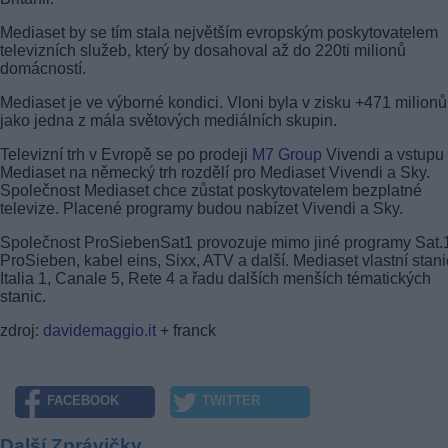
Mediaset by se tím stala největším evropským poskytovatelem
televizních služeb, který by dosahoval až do 220ti milionů
domácností.
Mediaset je ve výborné kondici. Vloni byla v zisku +471 milionů
jako jedna z mála světových mediálních skupin.
Televizní trh v Evropě se po prodeji
M7 Group
Vivendi a vstupu
Mediaset na německý trh rozdělí pro Mediaset Vivendi a Sky.
Společnost Mediaset chce zůstat poskytovatelem bezplatné
televize. Placené programy budou nabízet Vivendi a Sky.
Společnost ProSiebenSat1 provozuje mimo jiné programy Sat.
ProSieben, kabel eins, Sixx, ATV a další. Mediaset vlastní stan
Italia 1, Canale 5, Rete 4 a řadu dalších menších tématických
stanic.
zdroj:
davidemaggio.it
+ franck
FACEBOOK
TWITTER
Další Zprávičky