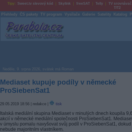
Tipy:
Sweet.tv slevový kód
Skylink
freeSAT
Telly
TV srovnávač
T/T2
Přehledy
ČS pakety
TV program
Vysílače
Galerie
Satelity
Katalog
P
Parabola.cz
Neděle, 9. srpna 2026, svátek má Roman
Mediaset kupuje podíly v německé
ProSiebenSat1
29.05.2019 18:56
| redakce |
tisk
Italská mediální skupina Mediaset v minulých dnech koupila 9
akcií v německé mediální společnosti ProSiebenSat1. Mediase
v úmyslu pomalu navyšovat svůj podíl v ProSiebenSat1, dokud
nebude majoritním vlastníkem.