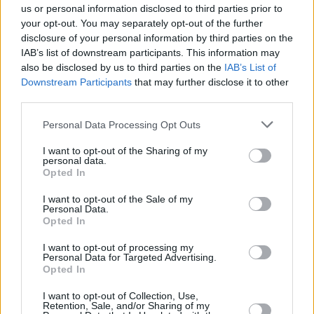
06.08.2026 -
Bosch Powertrain s.r.o. • montážní dělník • mzda 44.700
us or personal information disclosed to third parties prior to
týdenní zálohy na mzdu 2.000 Kč (Jihlava, okres Jihlava)
your opt-out. You may separately opt-out of the further
06.08.2026 -
Bosch Powertrain s.r.o. Jihlava • práce ve skladu • mzda
disclosure of your personal information by third parties on the
48.400 Kč • náborový bonus 50.000 Kč • ubytování (Jihlava, okres Jih
IAB’s list of downstream participants. This information may
... další nabídky zaměstnání
also be disclosed by us to third parties on the
IAB’s List of
Downstream Participants
that may further disclose it to other
Vybrané články
third parties.
Personal Data Processing Opt Outs
I want to opt-out of the Sharing of my
personal data.
Opted In
I want to opt-out of the Sale of my
Personal Data.
Opted In
Prima sport - co nabídne v prvním
Kdy a kde bude Prima sport k
vysílacím týdnu
naladění na Skylinku
I want to opt-out of processing my
Personal Data for Targeted Advertising.
Opted In
Parabola.cz
- web o satelitní, terestrické a kabelové televizi, © 2000–202
I want to opt-out of Collection, Use,
•
O webu parabola.cz
•
O souborech cookies
•
Inzerce
•
Kontakt
Retention, Sale, and/or Sharing of my
•
Dovolená u moře
•
Bazény