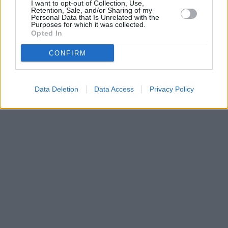
I want to opt-out of Collection, Use,
•
O webu parabola.cz
•
O souborech cookies
•
Inzerce
•
Kontakt
Retention, Sale, and/or Sharing of my
•
Dovolená u moře
•
Bazény
Personal Data that Is Unrelated with the
Purposes for which it was collected.
Opted In
CONFIRM
Data Deletion
Data Access
Privacy Policy