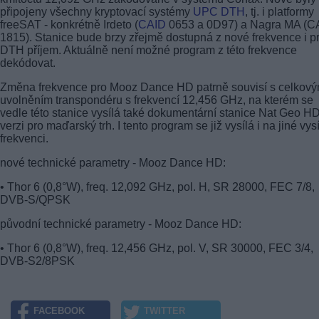
připojeny všechny kryptovací systémy
UPC DTH
, tj. i platformy
freeSAT - konkrétně Irdeto (
CAID
0653 a 0D97) a Nagra MA (C
1815). Stanice bude brzy zřejmě dostupná z nové frekvence i p
DTH příjem. Aktuálně není možné program z této frekvence
dekódovat.
Změna frekvence pro Mooz Dance HD patrně souvisí s celkov
uvolněním transpondéru s frekvencí 12,456 GHz, na kterém se
vedle této stanice vysílá také dokumentární stanice Nat Geo H
verzi pro maďarský trh. I tento program se již vysílá i na jiné vysí
frekvenci.
nové technické parametry - Mooz Dance HD:
• Thor 6 (0,8°W), freq. 12,092 GHz, pol. H, SR 28000, FEC 7/8,
DVB-S/QPSK
původní technické parametry - Mooz Dance HD:
• Thor 6 (0,8°W), freq. 12,456 GHz, pol. V, SR 30000, FEC 3/4,
DVB-S2/8PSK
FACEBOOK
TWITTER