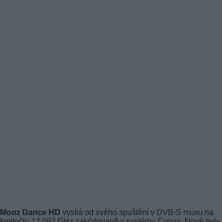
Mooz Dance HD
vysílá od svého spuštění v DVB-S muxu na
kmitočtu 12,092 GHz zakódovaně v systému Conax. Nově byly