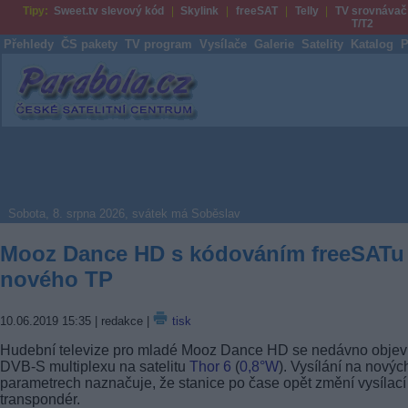
Tipy:
Sweet.tv slevový kód
Skylink
freeSAT
Telly
TV srovnávač
T/T2
Přehledy
ČS pakety
TV program
Vysílače
Galerie
Satelity
Katalog
P
Parabola.cz
Sobota, 8. srpna 2026, svátek má Soběslav
Mooz Dance HD s kódováním freeSATu
nového TP
10.06.2019 15:35
| redakce |
tisk
Hudební televize pro mladé Mooz Dance HD se nedávno objevi
DVB-S multiplexu na satelitu
Thor 6
(
0,8°W
). Vysílání na novýc
parametrech naznačuje, že stanice po čase opět změní vysílací
transpondér.