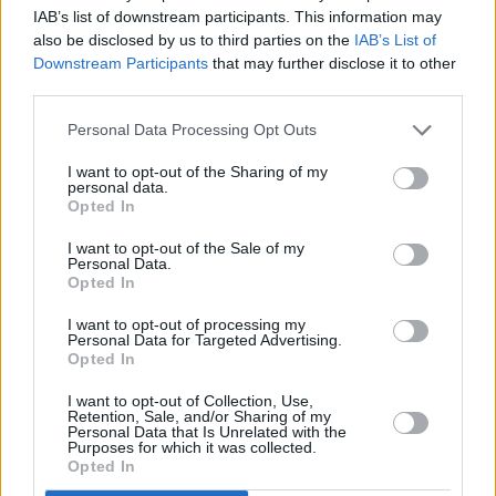
IAB’s list of downstream participants. This information may
also be disclosed by us to third parties on the
IAB’s List of
Downstream Participants
that may further disclose it to other
third parties.
Personal Data Processing Opt Outs
Prima sport - co nabídne v prvním
Kdy a kde bude Prima sport k
vysílacím týdnu
naladění na Skylinku
I want to opt-out of the Sharing of my
personal data.
Opted In
I want to opt-out of the Sale of my
Personal Data.
Opted In
I want to opt-out of processing my
Personal Data for Targeted Advertising.
Opted In
Parabola.cz
- web o satelitní, terestrické a kabelové televizi, © 2000–202
•
O webu parabola.cz
•
O souborech cookies
•
Inzerce
•
Kontakt
I want to opt-out of Collection, Use,
•
Dovolená u moře
•
Bazény
Retention, Sale, and/or Sharing of my
Personal Data that Is Unrelated with the
Purposes for which it was collected.
Opted In