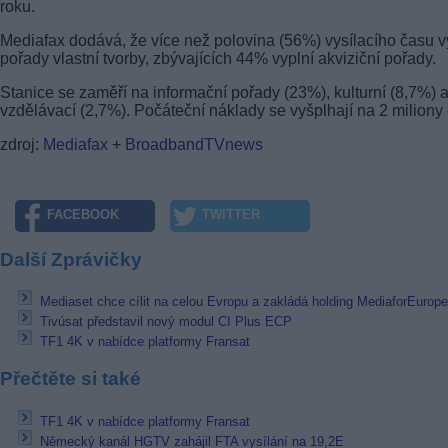
roku.
Mediafax dodává, že více než polovina (56%) vysílacího času v
pořady vlastní tvorby, zbývajících 44% vyplní akviziční pořady.
Stanice se zaměří na informační pořady (23%), kulturní (8,7%) 
vzdělávací (2,7%). Počáteční náklady se vyšplhají na 2 miliony 
zdroj:
Mediafax
+
BroadbandTVnews
FACEBOOK
TWITTER
Další Zprávičky
Mediaset chce cílit na celou Evropu a zakládá holding MediaforEurope
Tivúsat představil nový modul CI Plus ECP
TF1 4K v nabídce platformy Fransat
Přečtěte si také
TF1 4K v nabídce platformy Fransat
Německý kanál HGTV zahájil FTA vysílání na 19,2E