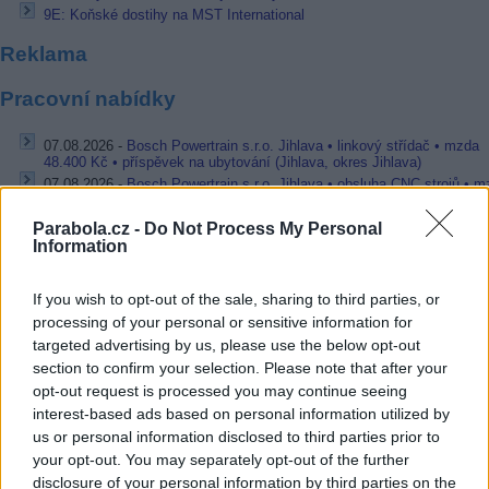
9E: Koňské dostihy na MST International
Reklama
Pracovní nabídky
07.08.2026 -
Bosch Powertrain s.r.o. Jihlava • linkový střídač • mzda
48.400 Kč • příspěvek na ubytování (Jihlava, okres Jihlava)
07.08.2026 -
Bosch Powertrain s.r.o. Jihlava • obsluha CNC strojů • 
48.400 Kč • náborový bonus 50.000 Kč • příspěvek na ubytování (Jihl
okres Jihlava)
Parabola.cz -
Do Not Process My Personal
07.08.2026 -
Specialista pro elektronická zařízení údržby (m/ž) (tř. Vá
Information
Klementa 869, Mladá Boleslav II)
06.08.2026 -
Bosch Powertrain s.r.o. Jihlava • CNC operátor• mzda 48
Kč • náborový bonus 50.000 Kč • příspěvek na ubytování (Jihlava, ok
If you wish to opt-out of the sale, sharing to third parties, or
Jihlava)
processing of your personal or sensitive information for
06.08.2026 -
Bosch Powertrain s.r.o. • montážní dělník • mzda 44.700
targeted advertising by us, please use the below opt-out
týdenní zálohy na mzdu 2.000 Kč (Jihlava, okres Jihlava)
section to confirm your selection. Please note that after your
... další nabídky zaměstnání
opt-out request is processed you may continue seeing
interest-based ads based on personal information utilized by
Vybrané články
us or personal information disclosed to third parties prior to
your opt-out. You may separately opt-out of the further
disclosure of your personal information by third parties on the