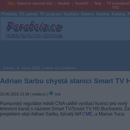
Tipy:
Sweet.tv slevový kód
Skylink
freeSAT
Telly
TV srovnávač
T/T2
Přehledy
ČS pakety
TV program
Vysílače
Galerie
Satelity
Katalog
P
Parabola.cz
Sobota, 8. srpna 2026, svátek má Soběslav
Adrian Sarbu chystá stanici Smart TV 
10.06.2019 13:38
| redakce |
tisk
Rumunský regulátor médií CNA udělil vysílací licenci pro nový
televizní kanál s názvem Smart TV/Smart TV HD Bucharest. Za
projektem stojí Adrian Sarbu, bývalý šéf
CME
, a Marius Tuca.