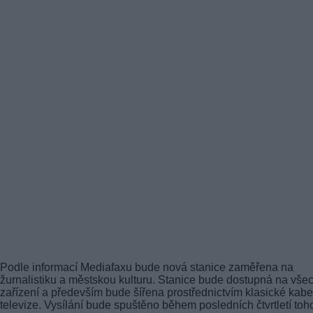
Podle informací Mediafaxu bude nová stanice zaměřena na
žurnalistiku a městskou kulturu. Stanice bude dostupná na vše
zařízení a především bude šířena prostřednictvím klasické kab
televize. Vysílání bude spuštěno během posledních čtvrtletí toh