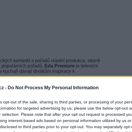
ických komedií a pořadů vlastní produkce, stejně
 a populárních pořadů.
Eda Premium
je televizní
 a kuchaři dávají divákům inspirace k
v tatarštině. Přináší informační a vzdělávací
cz -
Do Not Process My Personal Information
í produkce. Pořady stanice jsou rozděleny do
ologické charakteristiky dětí a dospívajících.
to opt-out of the sale, sharing to third parties, or processing of your per
achování rodného jazyka, národní kultury a
formation for targeted advertising by us, please use the below opt-out s
r selection. Please note that after your opt-out request is processed y
TV
l v Rusku zaměřený na prodej šperků
eing interest-based ads based on personal information utilized by us or
disclosed to third parties prior to your opt-out. You may separately opt-