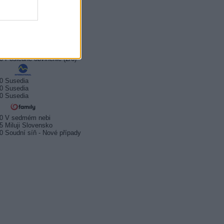
0 Old Surehand
0 Neskoro večer
0 Sieň slávy
0 Anjeli strážni
0 Posledné obvinenie (1/6)
0 Posledné obvinenie (2/6)
0 Susedia
0 Susedia
0 Susedia
20 V sedmém nebi
5 Miluji Slovensko
0 Soudní síň - Nové případy