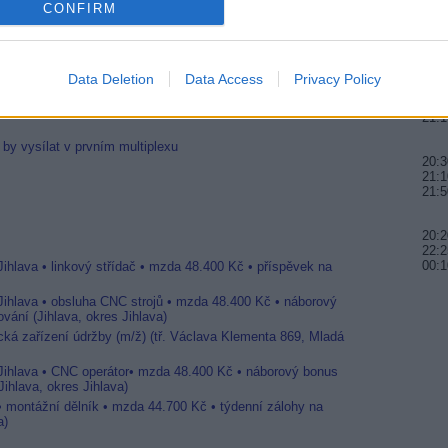
CONFIRM
20:3
kobystrického studia RTVS
22:0
23:0
Data Deletion
Data Access
Privacy Policy
20:0
20:3
ovým názvem
21:1
by vysílat v prvním multiplexu
20:3
21:1
21:5
20:
22:2
00:1
Jihlava • linkový střídač • mzda 48.400 Kč • příspěvek na
 Jihlava • obsluha CNC strojů • mzda 48.400 Kč • náborový
vání (Jihlava, okres Jihlava)
ická zařízení údržby (m/ž) (tř. Václava Klementa 869, Mladá
 Jihlava • CNC operátor• mzda 48.400 Kč • náborový bonus
ihlava, okres Jihlava)
 • montážní dělník • mzda 44.700 Kč • týdenní zálohy na
a)