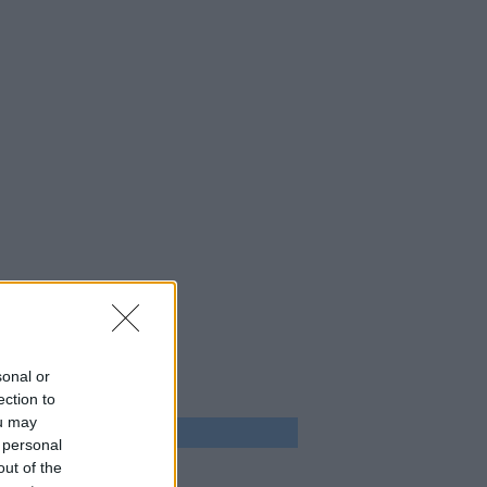
sonal or
ection to
ou may
 program
 personal
out of the