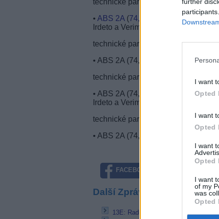
technické parametry - Telekanal Supe
further disc
participants
•
ABS 2A
(
74,7°E
), freq. 11,860 GH
Downstream 
Irdeto a Verimatrix
technické parametry - Juveliročka:
Persona
• ABS 2A (74,7°E), freq. 11,920 GH
technické parametry - Eda Premium:
I want t
• ABS 2A (74,7°E), freq. 12,040 GH
Opted 
Irdeto a Verimatrix
I want t
technické parametry - Shajan TV:
Opted 
• ABS 2A (74,7°E), freq. 12,160 GH
I want 
Advertis
Opted 
FACEBOOK
TWITTE
I want t
of my P
Další Zprávičky
was col
Opted 
13E: Radio Italia Rap TV HD pod n