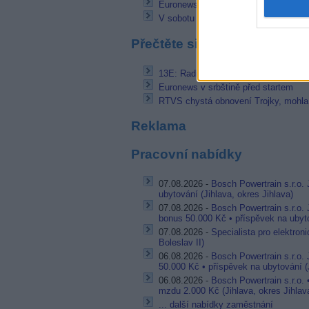
Euronews v srbštině před startem
V sobotu den otevřených dveří bans
Přečtěte si také
13E: Radio Italia Rap TV HD pod n
Euronews v srbštině před startem
RTVS chystá obnovení Trojky, mohla 
Reklama
Pracovní nabídky
07.08.2026 -
Bosch Powertrain s.r.o. 
ubytování (Jihlava, okres Jihlava)
07.08.2026 -
Bosch Powertrain s.r.o.
bonus 50.000 Kč • příspěvek na ubyto
07.08.2026 -
Specialista pro elektron
Boleslav II)
06.08.2026 -
Bosch Powertrain s.r.o.
50.000 Kč • příspěvek na ubytování (J
06.08.2026 -
Bosch Powertrain s.r.o.
mzdu 2.000 Kč (Jihlava, okres Jihlav
... další nabídky zaměstnání