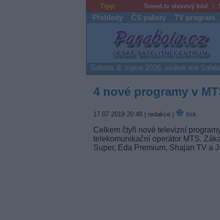
Tipy:
Sweet.tv slevový kód
Přehledy
ČS pakety
TV program
Parabola.cz
Sobota, 8. srpna 2026, svátek má Soběs
4 nové programy v MT
17.07.2019 20:48
| redakce |
tisk
Celkem čtyři nové televizní programy
telekomunikační operátor MTS. Záka
Super, Eda Premium, Shajan TV a Ju