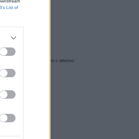
 downstream
5 Zázraky přírody
B’s List of
0 Chalupáři (4/11)
5 Všechnopárty
0 Královna Viktorie
5 Orel přistál
5 Instagram: trh marnosti
0 Mumie se vrací
5 Pacific Rim: Povstání
5 Policejní akademie 6: Město v obležení
5 Zákony vlka 2 (6)
0 Mordparta II (6)
0 Na vlastní nebezpečí
0 Profesionálové (3)
0 Profesionálové (4)
0 Duše jako kaviár
5 Sejdeme se na Cibulce
0 Sejdeme se na Cibulce
50 SeXoňa