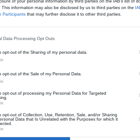
r (0h):
losure of your personal information by third parties on the IAB’s list of
20:0
. This information may also be disclosed by us to third parties on the
IA
21:2
z, pol. V, SR 45000, FEC 2/3, DVB-S2/8PSK, CA
Participants
that may further disclose it to other third parties.
22:0
20:0
21:4
00:0
l Data Processing Opt Outs
z, pol. V, SR 45000, FEC 2/3, DVB-S2/8PSK,
FTA
20:2
o opt-out of the Sharing of my personal data.
22:5
z, pol. V, SR 45000, FEC 2/3, DVB-S2/8PSK, CA
In
01:0
o opt-out of the Sale of my Personal Data.
20:1
21:3
In
22:4
z, pol. V, SR 45000, FEC 2/3, DVB-S2/8PSK, FTA
to opt-out of processing my Personal Data for Targeted
ing.
20:1
In
21:2
22:3
R
o opt-out of Collection, Use, Retention, Sale, and/or Sharing
ersonal Data that Is Unrelated with the Purposes for which it
20:0
lected.
21:0
In
21:
ovým názvem