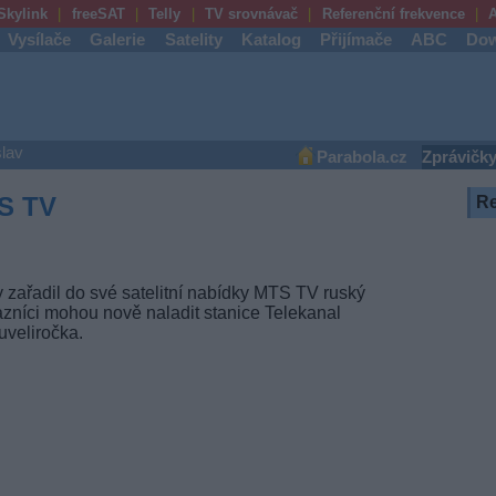
Skylink
freeSAT
Telly
TV srovnávač
Referenční frekvence
A
Vysílače
Galerie
Satelity
Katalog
Přijímače
ABC
Dow
lav
Parabola.cz
Zprávičk
S TV
R
 zařadil do své satelitní nabídky MTS TV ruský
zníci mohou nově naladit stanice Telekanal
veliročka.