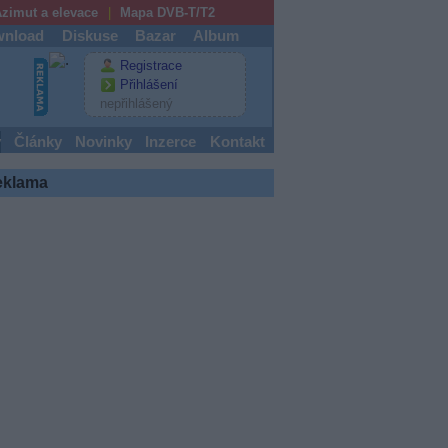
zimut a elevace
Mapa DVB-T/T2
nload
Diskuse
Bazar
Album
Registrace
Přihlášení
nepřihlášený
y
Články
Novinky
Inzerce
Kontakt
eklama