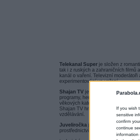
Telekanal Super
je složen z romant
tak i z ruských a zahraničních filmů
kanál o vaření. Televizní moderátoři
experimentování ve vaření.
Shajan TV
je dětský televizní kanál 
Parabola.
programy, herní show a kvízy vlastn
věkových kategorií a zohledňují psych
If you wish 
Shajan TV hraje důležitou roli při z
vzdělávání.
sensitive in
confirm you
Juveliročka
je první televizní kaná
continue se
prostřednictvím televizní obrazovky.
information 