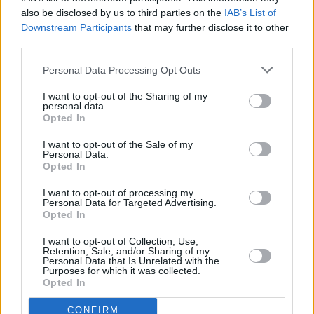
also be disclosed by us to third parties on the
IAB’s List of
Downstream Participants
that may further disclose it to other
Vybrané články
third parties.
Personal Data Processing Opt Outs
I want to opt-out of the Sharing of my
personal data.
Opted In
I want to opt-out of the Sale of my
Personal Data.
Prima sport - co nabídne v prvním
Kdy a kde bude Prima sport k
Opted In
vysílacím týdnu
naladění na Skylinku
I want to opt-out of processing my
Personal Data for Targeted Advertising.
Opted In
Parabola.cz
- web o satelitní, terestrické a kabelové televizi, © 2000–202
•
O webu parabola.cz
•
O souborech cookies
•
Inzerce
•
Kontakt
I want to opt-out of Collection, Use,
•
Dovolená u moře
•
Bazény
Retention, Sale, and/or Sharing of my
Personal Data that Is Unrelated with the
Purposes for which it was collected.
Opted In
CONFIRM