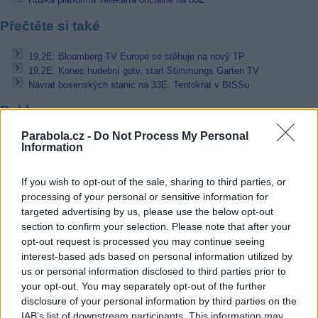
Přečtěte si také
19,2E: Bloomberg TV Europe se stěhuje na nový TP
19,2E: Konec hudební gotv, start Stimmungs Garten TV
Návrat bosenských stanic na 33E. Tentokrát v BISSu
Reklama
Parabola.cz -
Do Not Process My Personal
Pracovní nabídky
Information
06.08.2026 -
Bosch Powertrain s.r.o. Jihlava • CNC operátor• mzda 48
Kč • náborový bonus 50.000 Kč • příspěvek na ubytování (Jihlava, ok
If you wish to opt-out of the sale, sharing to third parties, or
Jihlava)
processing of your personal or sensitive information for
06.08.2026 -
Bosch Powertrain s.r.o. • montážní dělník • mzda 44.700
targeted advertising by us, please use the below opt-out
týdenní zálohy na mzdu 2.000 Kč (Jihlava, okres Jihlava)
section to confirm your selection. Please note that after your
06.08.2026 -
Bosch Powertrain s.r.o. Jihlava • práce ve skladu • mzda
48.400 Kč • náborový bonus 50.000 Kč • ubytování (Jihlava, okres Jih
opt-out request is processed you may continue seeing
06.08.2026 -
Bosch Powertrain s.r.o. Jihlava • střídač • mzda 48.400 
interest-based ads based on personal information utilized by
příspěvek na ubytování (Jihlava, okres Jihlava)
us or personal information disclosed to third parties prior to
06.08.2026 -
Bosch Powertrain s.r.o. • seřizování strojů • mzda 48.400
your opt-out. You may separately opt-out of the further
náborový bonus 100.000 Kč • ubytování (Jihlava, okres Jihlava)
disclosure of your personal information by third parties on the
... další nabídky zaměstnání
IAB’s list of downstream participants. This information may