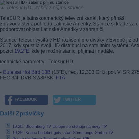
▲ Telesur HD - záběr z příjmu stanice
TeleSUR je latinskoamerický televizní kanál, který přináší
zpravodajství z pohledu Latinské Ameriky. Stanice si klade za cí
podporovat oblast Latinské Ameriky v zahraničí.
Stanice Telesur vysílá v HD rozlišení pro diváky v Evropě již od
2017, kdy spustila svoji HD distribuci na satelitním systému Ast
pozici
19,2°E
, kde je možné stanici přijímat i nadále.
technické parametry - Telesur HD:
•
Eutelsat Hot Bird 13B
(13°E), freq. 12,303 GHz, pol. V, SR 27
FEC 3/4, DVB-S2/8PSK,
FTA
FACEBOOK
TWITTER
Další Zprávičky
19,2E: Bloomberg TV Europe se stěhuje na nový TP
19,2E: Konec hudební gotv, start Stimmungs Garten TV
Ruská platforma Telekarta oficiálně na 80E