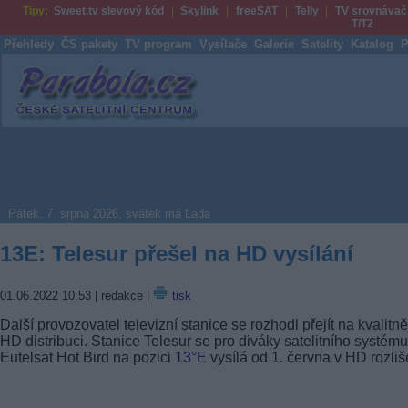
Tipy:
Sweet.tv slevový kód
Skylink
freeSAT
Telly
TV srovnávač
T/T2
Přehledy
ČS pakety
TV program
Vysílače
Galerie
Satelity
Katalog
P
Parabola.cz
Pátek, 7. srpna 2026, svátek má Lada
13E: Telesur přešel na HD vysílání
01.06.2022 10:53
| redakce |
tisk
Další provozovatel televizní stanice se rozhodl přejít na kvalitně
HD distribuci. Stanice Telesur se pro diváky satelitního systému
Eutelsat Hot Bird na pozici
13°E
vysílá od 1. června v HD rozliš