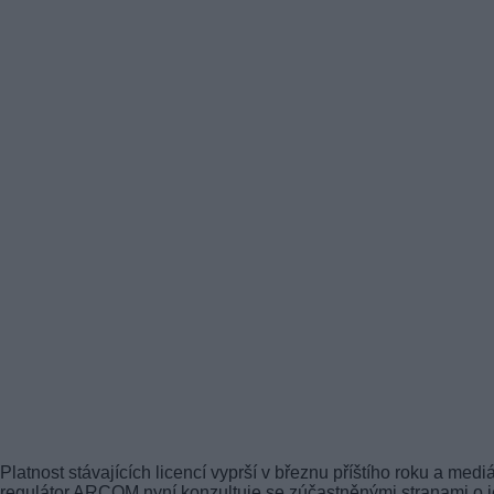
Platnost stávajících licencí vyprší v březnu příštího roku a mediá
regulátor ARCOM nyní konzultuje se zúčastněnými stranami o j