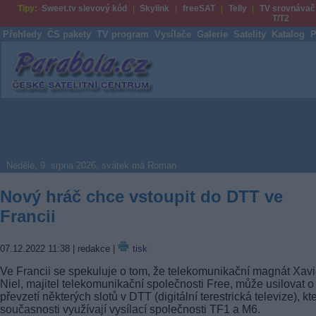
Tipy:
Sweet.tv slevový kód
Skylink
freeSAT
Telly
TV srovnávač
T/T2
Přehledy
ČS pakety
TV program
Vysílače
Galerie
Satelity
Katalog
P
Parabola.cz
Neděle, 9. srpna 2026, svátek má Roman
Nový hráč chce vstoupit do DTT ve
Francii
07.12.2022 11:38
| redakce |
tisk
Ve Francii se spekuluje o tom, že telekomunikační magnát Xavi
Niel, majitel telekomunikační společnosti Free, může usilovat o
převzetí některých slotů v DTT (digitální terestrická televize), kt
současnosti využívají vysílací společnosti TF1 a M6.