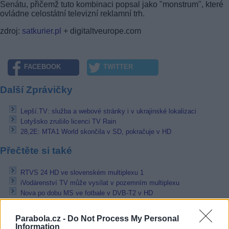
Senátu, přičemž tuto kombinaci popsal jako "monstrum", které
ovládne celostátní televizní reklamní trh.
zdroj:
satkurier.pl
+ digitaltveurope.com
FACEBOOK
TWITTER
Další Zprávičky
Lepší.TV: služba a webové stránky i v ukrajinské lokalizaci
Lotyšsko zrušilo licenci TV Rain
28,2E: MTA1 World skončila v SD, pokračuje v HD
Přečtěte si také
RTVS 24 HD ve slovenském multiplexu 1
iVodárenství TV může vysílat v pozemním multiplexu
Nova po dobu MS ve fotbale v DVB-T2 v HD
Reklama
Parabola.cz -
Do Not Process My Personal
Information