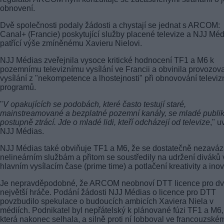
obnovení.
Dvě společnosti podaly žádosti a chystají se jednat s ARCOM:
Canal+ (Francie) poskytující služby placené televize a NJJ Mé
patřící výše zmíněnému Xavieru Nielovi.
NJJ Médias zveřejnila vysoce kritické hodnocení TF1 a M6 k
pozemnímu televiznímu vysílání ve Francii a obvinila provozov
vysílání z "nekompetence a lhostejnosti" při obnovování televiz
programů.
"
V opakujících se podobách, které často testují staré,
mainstreamované a bezplatné pozemní kanály, se mladé publi
postupně ztrácí. Jde o mladé lidi, kteří odcházejí od televize
," u
NJJ Médias.
NJJ Médias také obviňuje TF1 a M6, že se dostatečně nezaváz
nelineárním službám a přitom se soustředily na udržení diváků 
hlavním vysílacím čase (prime time) a potlačení kreativity a inov
Je nepravděpodobné, že ARCOM neobnoví DTT licence pro d
největší hráče. Podání žádosti NJJ Médias o licence pro DTT
povzbudilo spekulace o budoucích ambicích Xaviera Niela v
médiích. Podnikatel byl nepřátelský k plánované fúzi TF1 a M6,
která nakonec selhala, a silně proti ní lobboval ve francouzské