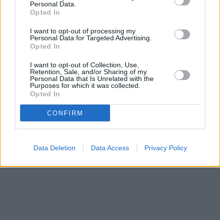
Personal Data.
Opted In
Prima sport - co nabídne v prvním
Kdy a kde bude Prima sport k
I want to opt-out of processing my
vysílacím týdnu
naladění na Skylinku
Personal Data for Targeted Advertising.
Opted In
I want to opt-out of Collection, Use,
Parabola.cz
- web o satelitní, terestrické a kabelové televizi, © 2000–202
Retention, Sale, and/or Sharing of my
•
O webu parabola.cz
•
O souborech cookies
•
Inzerce
•
Kontakt
Personal Data that Is Unrelated with the
•
Dovolená u moře
•
Bazény
Purposes for which it was collected.
Opted In
CONFIRM
Data Deletion
Data Access
Privacy Policy