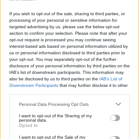
Pracovní nabídky
If you wish to opt-out of the sale, sharing to third parties, or
07.08.2026 -
Bosch Powertrain s.r.o. Jihlava • linkový střídač • mzda
48.400 Kč • příspěvek na ubytování (Jihlava, okres Jihlava)
processing of your personal or sensitive information for
07.08.2026 -
Bosch Powertrain s.r.o. Jihlava • obsluha CNC strojů • 
targeted advertising by us, please use the below opt-out
48.400 Kč • náborový bonus 50.000 Kč • příspěvek na ubytování (Jihl
section to confirm your selection. Please note that after your
okres Jihlava)
opt-out request is processed you may continue seeing
06.08.2026 -
Bosch Powertrain s.r.o. Jihlava • CNC operátor• mzda 48
interest-based ads based on personal information utilized by
Kč • náborový bonus 50.000 Kč • příspěvek na ubytování (Jihlava, ok
Jihlava)
us or personal information disclosed to third parties prior to
06.08.2026 -
Bosch Powertrain s.r.o. • montážní dělník • mzda 44.700
your opt-out. You may separately opt-out of the further
týdenní zálohy na mzdu 2.000 Kč (Jihlava, okres Jihlava)
disclosure of your personal information by third parties on the
06.08.2026 -
Bosch Powertrain s.r.o. Jihlava • práce ve skladu • mzda
IAB’s list of downstream participants. This information may
48.400 Kč • náborový bonus 50.000 Kč • ubytování (Jihlava, okres Jih
also be disclosed by us to third parties on the
IAB’s List of
... další nabídky zaměstnání
Downstream Participants
that may further disclose it to other
third parties.
Vybrané články
Personal Data Processing Opt Outs
I want to opt-out of the Sharing of my
personal data.
Opted In
I want to opt-out of the Sale of my