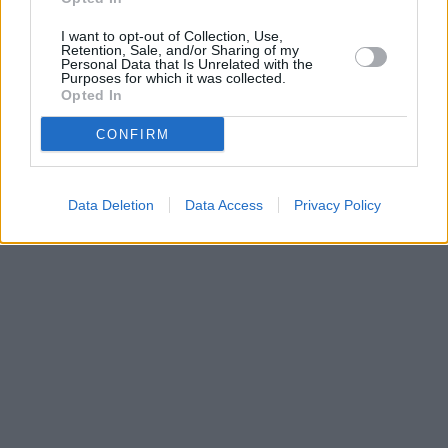
naladění na Skylinku
vysílacím týdnu
I want to opt-out of Collection, Use,
Retention, Sale, and/or Sharing of my
Personal Data that Is Unrelated with the
Purposes for which it was collected.
Parabola.cz
- web o satelitní, terestrické a kabelové televizi, © 2000–202
Opted In
•
O webu parabola.cz
•
O souborech cookies
•
Inzerce
•
Kontakt
•
Dovolená u moře
•
Bazény
CONFIRM
Data Deletion
Data Access
Privacy Policy