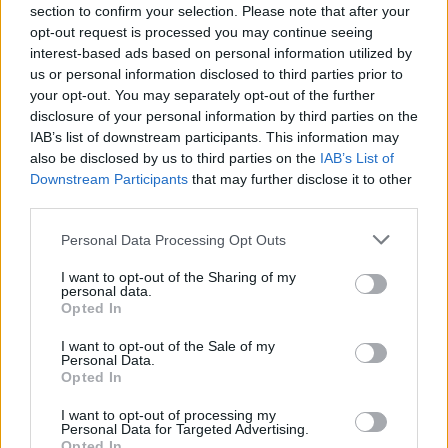
section to confirm your selection. Please note that after your
Reklama
opt-out request is processed you may continue seeing
interest-based ads based on personal information utilized by
Pracovní nabídky
us or personal information disclosed to third parties prior to
your opt-out. You may separately opt-out of the further
05.08.2026 -
Zámečník / Mechanik (Praha - východ)
disclosure of your personal information by third parties on the
05.08.2026 -
Měřící technik - elektro (Okres Prachatice)
IAB’s list of downstream participants. This information may
05.08.2026 -
Manažer/ka pro mezinárodní spolupráci (Suchdol, Praha)
also be disclosed by us to third parties on the
IAB’s List of
05.08.2026 -
Technik kontroly (Plzeň - sever)
Downstream Participants
that may further disclose it to other
05.08.2026 -
Cyber Security Consultant (Nusle, Praha)
third parties.
... další nabídky zaměstnání
Personal Data Processing Opt Outs
Vybrané články
I want to opt-out of the Sharing of my
personal data.
Opted In
I want to opt-out of the Sale of my
Personal Data.
Opted In
I want to opt-out of processing my
Personal Data for Targeted Advertising.
Opted In
Kdy a kde bude Prima sport k
Prima sport - co nabídne v prvním