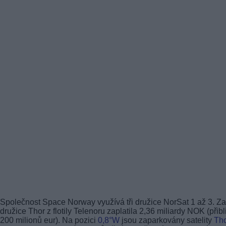
Společnost Space Norway využívá tři družice NorSat 1 až 3. Za 
družice Thor z flotily Telenoru zaplatila 2,36 miliardy NOK (přib
200 milionů eur). Na pozici
0,8°W
jsou zaparkovány satelity
Tho