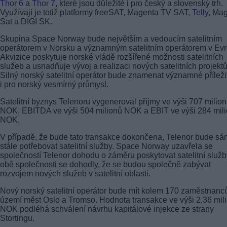
Thor 6
a
Thor 7
, které jsou důležité i pro český a slovenský trh.
Využívají je totiž platformy freeSAT, Magenta TV SAT,
Telly
, Ma
Sat a DIGI SK.
Skupina Space Norway bude největším a vedoucím satelitním
operátorem v Norsku a významným satelitním operátorem v Evr
Akvizice poskytuje norské vládě rozšířené možnosti satelitních
služeb a usnadňuje vývoj a realizaci nových satelitních projektů
Silný norský satelitní operátor bude znamenat významné příležit
i pro norský vesmírný průmysl.
Satelitní byznys Telenoru vygeneroval příjmy ve výši 707 milio
NOK, EBITDA ve výši 504 milionů NOK a EBIT ve výši 284 mil
NOK.
V případě, že bude tato transakce dokončena, Telenor bude sá
stále potřebovat satelitní služby. Space Norway uzavřela se
společností Telenor dohodu o záměru poskytovat satelitní služb
obě společnosti se dohodly, že se budou společně zabývat
rozvojem nových služeb v satelitní oblasti.
Nový norský satelitní operátor bude mít kolem 170 zaměstnanc
území měst Oslo a Tromso. Hodnota transakce ve výši 2,36 mili
NOK podléhá schválení návrhu kapitálové injekce ze strany
Stortingu.