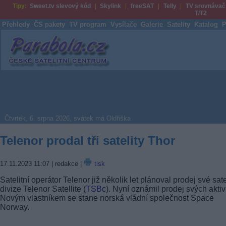
Tipy:
Sweet.tv slevový kód
Skylink
freeSAT
Telly
TV srovnávač
T/T2
Přehledy
ČS pakety
TV program
Vysílače
Galerie
Satelity
Katalog
P
Parabola.cz
Čtvrtek, 6. srpna 2026, svátek má Oldřiška
Telenor prodal tři satelity Thor
17.11.2023 11:07
| redakce |
tisk
Satelitní operátor Telenor již několik let plánoval prodej své sate
divize Telenor Satellite (
TSBc
). Nyní oznámil prodej svých aktivi
Novým vlastníkem se stane norská vládní společnost Space
Norway.