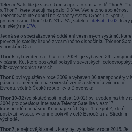
Telenor Satellite je vlastníkem a operátorem satelitů Thor 5, Th
a Thor 7, které pracují na pozici 0,8°W. Vedle toho společnost
Telenor Satellite dohlíží na kapacity svazků Spot 1 a Spot 2,
pojmenované Thor 10-02 S1 a S2, satelitu
Intelsat 10-02
, který 
umístěný na
1°W
.
Jedná se o specializované oddělení vesmírných systémů, které
provozuje satelity řízené z vesmírného dispečinku Telenor Satel
v norském Oslo.
Thor 5
byl uveden na trh v roce 2008 - je vybaven 24 transpon
v pásmu Ku, které poskytují pokrytí v severských, celoevropský
blízkovýchodních zemích.
Thor 6
byl vypuštěn v roce 2009 a vybaven 36 transpondéry v 
pásmu, zaměřených na severské země a střední a východní
Evropu, včetně České republiky a Slovenska.
Thor 10-02
(ve skutečnosti Intelsat 10-02) byl uveden na trh v 
2004 pro operátora Intelsat a Telenor Satellite vlastní 7
transpondérů v pásmu Ku v paprscích Spot 1 a Spot 2, které
poskytují vysoce výkonné pokrytí v celé Evropě a na Středním
východě.
Thor 7
je nejnovější satelit, který byl vypuštěn v roce 2015. Je